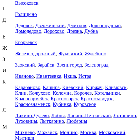
Высоковск
Г
Голицыно
Д
Дедовск
,
Дзержинский
,
Дмитров
,
Долгопрудный
,
Домодедово
,
Дорохово
,
Дрезна
,
Дубна
Е
Егорьевск
Ж
Железнодорожный
,
Жуковский
,
Жулебино
З
Заокский
,
Зарайск
,
Звенигород
,
Зеленоград
И
Иваново
,
Ивантеевка
,
Икша
,
Истра
К
Карабаново
,
Кашира
,
Киевский
,
Киржач
,
Климовск
,
Клин
,
Кожухово
,
Коломна
,
Королев
,
Котельники
,
Красноармейск
,
Красногорск
,
Краснозаводск
,
Краснознаменск
,
Кубинка
,
Куровское
Л
Ликино-Дулево
,
Лобня
,
Лосино-Петровский
,
Лотошино
,
Луховицы
,
Лыткарино
,
Люберцы
М
Михнево
,
Можайск
,
Монино
,
Москва
,
Московский
,
Мытищи