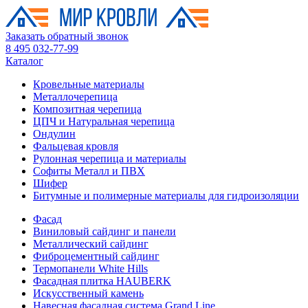
Заказать обратный звонок
8 495 032-77-99
Каталог
Кровельные материалы
Металлочерепица
Композитная черепица
ЦПЧ и Натуральная черепица
Ондулин
Фальцевая кровля
Рулонная черепица и материалы
Софиты Металл и ПВХ
Шифер
Битумные и полимерные материалы для гидроизоляции
Фасад
Виниловый сайдинг и панели
Металлический сайдинг
Фиброцементный сайдинг
Термопанели White Hills
Фасадная плитка HAUBERK
Искусственный камень
Навесная фасадная система Grand Line