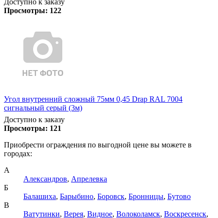
Доступно к заказу
Просмотры:
122
Угол внутренний сложный 75мм 0,45 Drap RAL 7004
сигнальный серый (3м)
Доступно к заказу
Просмотры:
121
Приобрести ограждения по выгодной цене вы можете в
городах:
А
Александров
,
Апрелевка
Б
Балашиха
,
Барыбино
,
Боровск
,
Бронницы
,
Бутово
В
Ватутинки
,
Верея
,
Видное
,
Волоколамск
,
Воскресенск
,