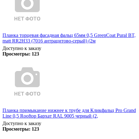
Планка торцевая фасадная фальц 65мм 0,5 GreenCoat Pural BT,
matt RR2H33 (7016 антрацитово-серый) (2м
Доступно к заказу
Просмотры:
123
Планка примыкание нижнее к трубе для Кликфальц Pro Grand
Line 0,5 Rooftop Бархат RAL 9005 черный (2,
Доступно к заказу
Просмотры:
123