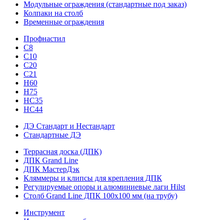
Модульные ограждения (стандартные под заказ)
Колпаки на столб
Временные ограждения
Профнастил
С8
С10
С20
С21
H60
H75
HС35
НС44
ДЭ Стандарт и Нестандарт
Стандартные ДЭ
Террасная доска (ДПК)
ДПК Grand Line
ДПК МастерДэк
Кляммеры и клипсы для крепления ДПК
Регулируемые опоры и алюминиевые лаги Hilst
Столб Grand Line ДПК 100х100 мм (на трубу)
Инструмент