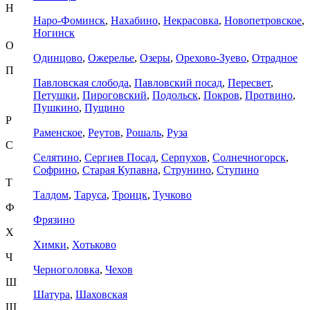
Н
Наро-Фоминск
,
Нахабино
,
Некрасовка
,
Новопетровское
,
Ногинск
О
Одинцово
,
Ожерелье
,
Озеры
,
Орехово-Зуево
,
Отрадное
П
Павловская слобода
,
Павловский посад
,
Пересвет
,
Петушки
,
Пироговский
,
Подольск
,
Покров
,
Протвино
,
Пушкино
,
Пущино
Р
Раменское
,
Реутов
,
Рошаль
,
Руза
С
Селятино
,
Сергиев Посад
,
Серпухов
,
Солнечногорск
,
Софрино
,
Старая Купавна
,
Струнино
,
Ступино
Т
Талдом
,
Таруса
,
Троицк
,
Тучково
Ф
Фрязино
Х
Химки
,
Хотьково
Ч
Черноголовка
,
Чехов
Ш
Шатура
,
Шаховская
Щ