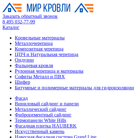
Заказать обратный звонок
8 495 032-77-99
Каталог
Кровельные материалы
Металлочерепица
Композитная черепица
ЦПЧ и Натуральная черепица
Ондулин
Фальцевая кровля
Рулонная черепица и материалы
Софиты Металл и ПВХ
Шифер
Битумные и полимерные материалы для гидроизоляции
Фасад
Виниловый сайдинг и панели
Металлический сайдинг
Фиброцементный сайдинг
Термопанели White Hills
Фасадная плитка HAUBERK
Искусственный камень
Навесная фасадная система Grand Line