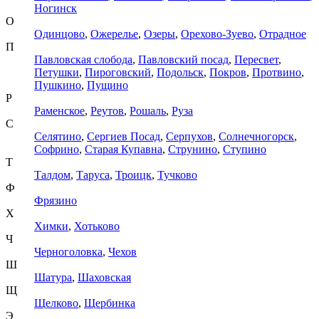
Ногинск
О
Одинцово
,
Ожерелье
,
Озеры
,
Орехово-Зуево
,
Отрадное
П
Павловская слобода
,
Павловский посад
,
Пересвет
,
Петушки
,
Пироговский
,
Подольск
,
Покров
,
Протвино
,
Пушкино
,
Пущино
Р
Раменское
,
Реутов
,
Рошаль
,
Руза
С
Селятино
,
Сергиев Посад
,
Серпухов
,
Солнечногорск
,
Софрино
,
Старая Купавна
,
Струнино
,
Ступино
Т
Талдом
,
Таруса
,
Троицк
,
Тучково
Ф
Фрязино
Х
Химки
,
Хотьково
Ч
Черноголовка
,
Чехов
Ш
Шатура
,
Шаховская
Щ
Щелково
,
Щербинка
Э