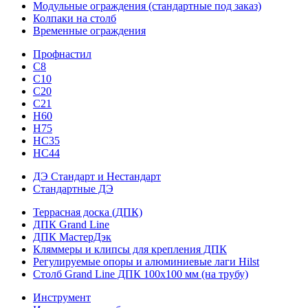
Модульные ограждения (стандартные под заказ)
Колпаки на столб
Временные ограждения
Профнастил
С8
С10
С20
С21
H60
H75
HС35
НС44
ДЭ Стандарт и Нестандарт
Стандартные ДЭ
Террасная доска (ДПК)
ДПК Grand Line
ДПК МастерДэк
Кляммеры и клипсы для крепления ДПК
Регулируемые опоры и алюминиевые лаги Hilst
Столб Grand Line ДПК 100х100 мм (на трубу)
Инструмент