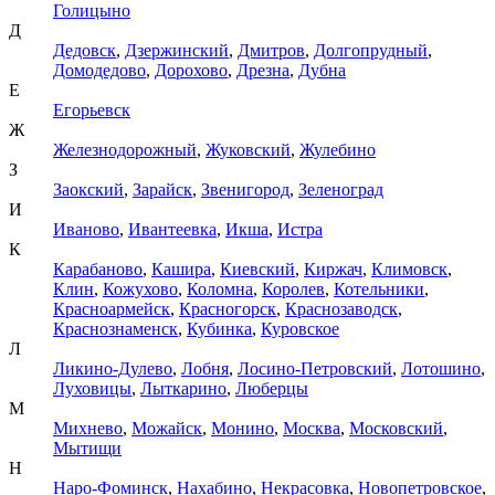
Голицыно
Д
Дедовск
,
Дзержинский
,
Дмитров
,
Долгопрудный
,
Домодедово
,
Дорохово
,
Дрезна
,
Дубна
Е
Егорьевск
Ж
Железнодорожный
,
Жуковский
,
Жулебино
З
Заокский
,
Зарайск
,
Звенигород
,
Зеленоград
И
Иваново
,
Ивантеевка
,
Икша
,
Истра
К
Карабаново
,
Кашира
,
Киевский
,
Киржач
,
Климовск
,
Клин
,
Кожухово
,
Коломна
,
Королев
,
Котельники
,
Красноармейск
,
Красногорск
,
Краснозаводск
,
Краснознаменск
,
Кубинка
,
Куровское
Л
Ликино-Дулево
,
Лобня
,
Лосино-Петровский
,
Лотошино
,
Луховицы
,
Лыткарино
,
Люберцы
М
Михнево
,
Можайск
,
Монино
,
Москва
,
Московский
,
Мытищи
Н
Наро-Фоминск
,
Нахабино
,
Некрасовка
,
Новопетровское
,