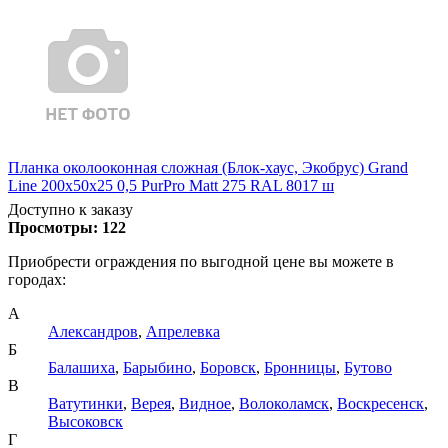
Планка околооконная сложная (Блок-хаус, Экобрус) Grand
Line 200х50х25 0,5 PurPro Matt 275 RAL 8017 ш
Доступно к заказу
Просмотры:
122
Приобрести ограждения по выгодной цене вы можете в
городах:
А
Александров
,
Апрелевка
Б
Балашиха
,
Барыбино
,
Боровск
,
Бронницы
,
Бутово
В
Ватутинки
,
Верея
,
Видное
,
Волоколамск
,
Воскресенск
,
Высоковск
Г