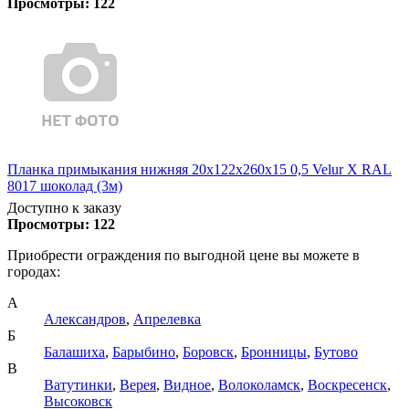
Просмотры:
122
Планка примыкания нижняя 20х122х260х15 0,5 Velur X RAL
8017 шоколад (3м)
Доступно к заказу
Просмотры:
122
Приобрести ограждения по выгодной цене вы можете в
городах:
А
Александров
,
Апрелевка
Б
Балашиха
,
Барыбино
,
Боровск
,
Бронницы
,
Бутово
В
Ватутинки
,
Верея
,
Видное
,
Волоколамск
,
Воскресенск
,
Высоковск