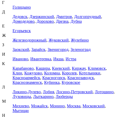
Г
Голицыно
Д
Дедовск
,
Дзержинский
,
Дмитров
,
Долгопрудный
,
Домодедово
,
Дорохово
,
Дрезна
,
Дубна
Е
Егорьевск
Ж
Железнодорожный
,
Жуковский
,
Жулебино
З
Заокский
,
Зарайск
,
Звенигород
,
Зеленоград
И
Иваново
,
Ивантеевка
,
Икша
,
Истра
К
Карабаново
,
Кашира
,
Киевский
,
Киржач
,
Климовск
,
Клин
,
Кожухово
,
Коломна
,
Королев
,
Котельники
,
Красноармейск
,
Красногорск
,
Краснозаводск
,
Краснознаменск
,
Кубинка
,
Куровское
Л
Ликино-Дулево
,
Лобня
,
Лосино-Петровский
,
Лотошино
,
Луховицы
,
Лыткарино
,
Люберцы
М
Михнево
,
Можайск
,
Монино
,
Москва
,
Московский
,
Мытищи
Н