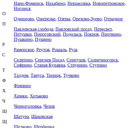
Наро-Фоминск
,
Нахабино
,
Некрасовка
,
Новопетровское
,
Ногинск
О
Одинцово
,
Ожерелье
,
Озеры
,
Орехово-Зуево
,
Отрадное
П
Павловская слобода
,
Павловский посад
,
Пересвет
,
Петушки
,
Пироговский
,
Подольск
,
Покров
,
Протвино
,
Пушкино
,
Пущино
Р
Раменское
,
Реутов
,
Рошаль
,
Руза
С
Селятино
,
Сергиев Посад
,
Серпухов
,
Солнечногорск
,
Софрино
,
Старая Купавна
,
Струнино
,
Ступино
Т
Талдом
,
Таруса
,
Троицк
,
Тучково
Ф
Фрязино
Х
Химки
,
Хотьково
Ч
Черноголовка
,
Чехов
Ш
Шатура
,
Шаховская
Щ
Щелково
,
Щербинка