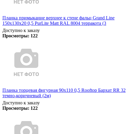
Планка примыкание верхнее к стене фальц Grand Line
150х130х20 0,5 PurLite Matt RAL 8004 терракота (3
Доступно к заказу
Просмотры:
122
Планка торцевая фигурная 90х110 0,5 Rooftop Бархат RR 32
темно-коричневый (2м)
Доступно к заказу
Просмотры:
122