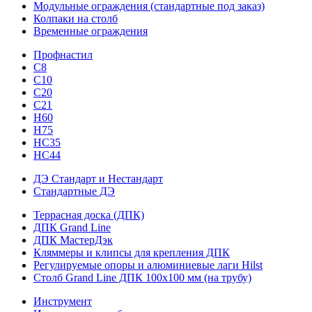
Модульные ограждения (стандартные под заказ)
Колпаки на столб
Временные ограждения
Профнастил
С8
С10
С20
С21
H60
H75
HС35
НС44
ДЭ Стандарт и Нестандарт
Стандартные ДЭ
Террасная доска (ДПК)
ДПК Grand Line
ДПК МастерДэк
Кляммеры и клипсы для крепления ДПК
Регулируемые опоры и алюминиевые лаги Hilst
Столб Grand Line ДПК 100х100 мм (на трубу)
Инструмент