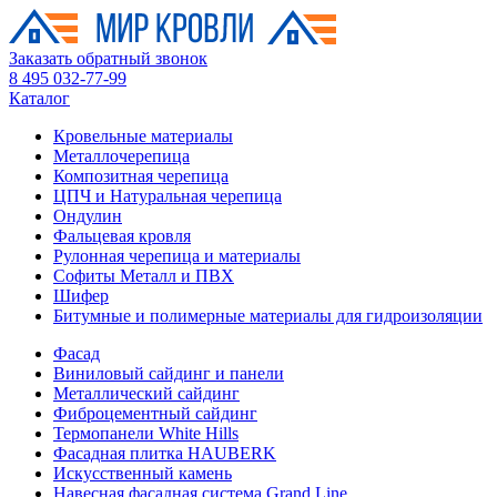
Заказать обратный звонок
8 495 032-77-99
Каталог
Кровельные материалы
Металлочерепица
Композитная черепица
ЦПЧ и Натуральная черепица
Ондулин
Фальцевая кровля
Рулонная черепица и материалы
Софиты Металл и ПВХ
Шифер
Битумные и полимерные материалы для гидроизоляции
Фасад
Виниловый сайдинг и панели
Металлический сайдинг
Фиброцементный сайдинг
Термопанели White Hills
Фасадная плитка HAUBERK
Искусственный камень
Навесная фасадная система Grand Line