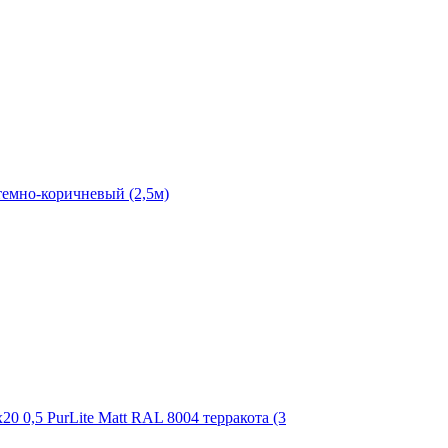
темно-коричневый (2,5м)
0 0,5 PurLite Matt RAL 8004 терракота (3