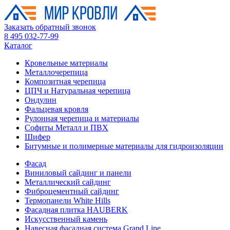
Заказать обратный звонок
8 495 032-77-99
Каталог
Кровельные материалы
Металлочерепица
Композитная черепица
ЦПЧ и Натуральная черепица
Ондулин
Фальцевая кровля
Рулонная черепица и материалы
Софиты Металл и ПВХ
Шифер
Битумные и полимерные материалы для гидроизоляции
Фасад
Виниловый сайдинг и панели
Металлический сайдинг
Фиброцементный сайдинг
Термопанели White Hills
Фасадная плитка HAUBERK
Искусственный камень
Навесная фасадная система Grand Line