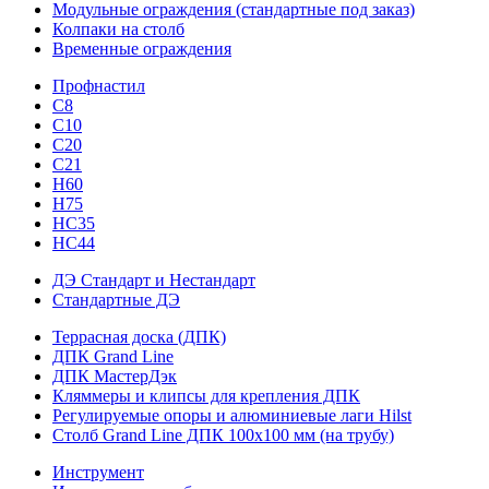
Модульные ограждения (стандартные под заказ)
Колпаки на столб
Временные ограждения
Профнастил
С8
С10
С20
С21
H60
H75
HС35
НС44
ДЭ Стандарт и Нестандарт
Стандартные ДЭ
Террасная доска (ДПК)
ДПК Grand Line
ДПК МастерДэк
Кляммеры и клипсы для крепления ДПК
Регулируемые опоры и алюминиевые лаги Hilst
Столб Grand Line ДПК 100х100 мм (на трубу)
Инструмент