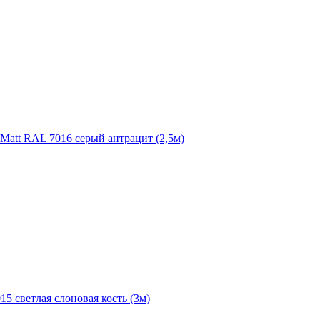
 Matt RAL 7016 серый антрацит (2,5м)
5 светлая слоновая кость (3м)