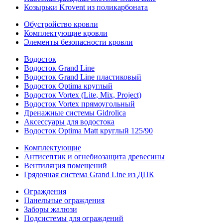
Козырьки Krovent из поликарбоната
Обустройство кровли
Комплектующие кровли
Элементы безопасности кровли
Водосток
Водосток Grand Line
Водосток Grand Line пластиковый
Водосток Optima круглый
Водосток Vortex (Lite, Mix, Project)
Водосток Vortex прямоугольный
Дренажные системы Gidrolica
Аксессуары для водостока
Водосток Optima Matt круглый 125/90
Комплектующие
Антисептик и огнебиозащита древесины
Вентиляция помещений
Грядочная система Grand Line из ДПК
Ограждения
Панельные ограждения
Заборы жалюзи
Подсистемы для ограждений