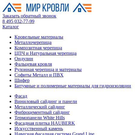
Заказать обратный звонок
8 495 032-77-99
Каталог
Кровельные материалы
Металлочерепица
Композитная черепица
ЦПЧ и Натуральная черепица
Ондулин
Фальцевая кровля
Рулонная черепица и материалы
Софиты Металл и ПВХ
Шифер
Битумные и полимерные материалы для гидроизоляции
Фасад
Виниловый сайдинг и панели
Металлический сайдинг
Фиброцементный сайдинг
Термопанели White Hills
Фасадная плитка HAUBERK
Искусственный камень
Навесная фасадная система Grand Line