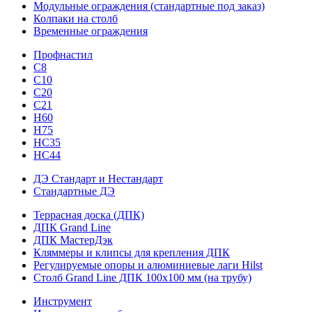
Модульные ограждения (стандартные под заказ)
Колпаки на столб
Временные ограждения
Профнастил
С8
С10
С20
С21
H60
H75
HС35
НС44
ДЭ Стандарт и Нестандарт
Стандартные ДЭ
Террасная доска (ДПК)
ДПК Grand Line
ДПК МастерДэк
Кляммеры и клипсы для крепления ДПК
Регулируемые опоры и алюминиевые лаги Hilst
Столб Grand Line ДПК 100х100 мм (на трубу)
Инструмент