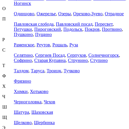
Ногинск
О
Одинцово
,
Ожерелье
,
Озеры
,
Орехово-Зуево
,
Отрадное
П
Павловская слобода
,
Павловский посад
,
Пересвет
,
Петушки
,
Пироговский
,
Подольск
,
Покров
,
Протвино
,
Пушкино
,
Пущино
Р
Раменское
,
Реутов
,
Рошаль
,
Руза
С
Селятино
,
Сергиев Посад
,
Серпухов
,
Солнечногорск
,
Софрино
,
Старая Купавна
,
Струнино
,
Ступино
Т
Талдом
,
Таруса
,
Троицк
,
Тучково
Ф
Фрязино
Х
Химки
,
Хотьково
Ч
Черноголовка
,
Чехов
Ш
Шатура
,
Шаховская
Щ
Щелково
,
Щербинка
Э