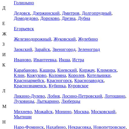
Голицыно
Д
Дедовск
,
Дзержинский
,
Дмитров
,
Долгопрудный
,
Домодедово
,
Дорохово
,
Дрезна
,
Дубна
Е
Егорьевск
Ж
Железнодорожный
,
Жуковский
,
Жулебино
З
Заокский
,
Зарайск
,
Звенигород
,
Зеленоград
И
Иваново
,
Ивантеевка
,
Икша
,
Истра
К
Карабаново
,
Кашира
,
Киевский
,
Киржач
,
Климовск
,
Клин
,
Кожухово
,
Коломна
,
Королев
,
Котельники
,
Красноармейск
,
Красногорск
,
Краснозаводск
,
Краснознаменск
,
Кубинка
,
Куровское
Л
Ликино-Дулево
,
Лобня
,
Лосино-Петровский
,
Лотошино
,
Луховицы
,
Лыткарино
,
Люберцы
М
Михнево
,
Можайск
,
Монино
,
Москва
,
Московский
,
Мытищи
Н
Наро-Фоминск
,
Нахабино
,
Некрасовка
,
Новопетровское
,