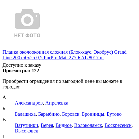
Планка околооконная сложная (Блок-хаус, Экобрус) Grand
Line 200х50х25 0,5 PurPro Matt 275 RAL 8017 ш
Доступно к заказу
Просмотры:
122
Приобрести ограждения по выгодной цене вы можете в
городах:
А
Александров
,
Апрелевка
Б
Балашиха
,
Барыбино
,
Боровск
,
Бронницы
,
Бутово
В
Ватутинки
,
Верея
,
Видное
,
Волоколамск
,
Воскресенск
,
Высоковск
Г