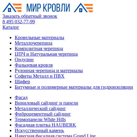
Заказать обратный звонок
8 495 032-77-99
Каталог
Кровельные материалы
Металлочерепица
Композитная черепица
ЦПЧ и Натуральная черепица
Ондулин
Фальцевая кровля
Рулонная черепица и материалы
Софиты Металл и ПВХ
Шифер
Битумные и полимерные материалы для гидроизоляции
Фасад
Виниловый сайдинг и панели
Металлический сайдинг
Фиброцементный сайдинг
Термопанели White Hills
Фасадная плитка HAUBERK
Искусственный камень
Навесная фасадная система Grand Line