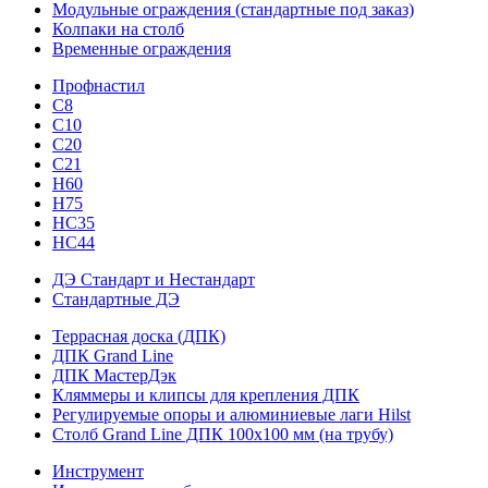
Модульные ограждения (стандартные под заказ)
Колпаки на столб
Временные ограждения
Профнастил
С8
С10
С20
С21
H60
H75
HС35
НС44
ДЭ Стандарт и Нестандарт
Стандартные ДЭ
Террасная доска (ДПК)
ДПК Grand Line
ДПК МастерДэк
Кляммеры и клипсы для крепления ДПК
Регулируемые опоры и алюминиевые лаги Hilst
Столб Grand Line ДПК 100х100 мм (на трубу)
Инструмент