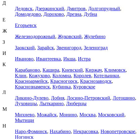
Д
Дедовск
,
Дзержинский
,
Дмитров
,
Долгопрудный
,
Домодедово
,
Дорохово
,
Дрезна
,
Дубна
Е
Егорьевск
Ж
Железнодорожный
,
Жуковский
,
Жулебино
З
Заокский
,
Зарайск
,
Звенигород
,
Зеленоград
И
Иваново
,
Ивантеевка
,
Икша
,
Истра
К
Карабаново
,
Кашира
,
Киевский
,
Киржач
,
Климовск
,
Клин
,
Кожухово
,
Коломна
,
Королев
,
Котельники
,
Красноармейск
,
Красногорск
,
Краснозаводск
,
Краснознаменск
,
Кубинка
,
Куровское
Л
Ликино-Дулево
,
Лобня
,
Лосино-Петровский
,
Лотошино
,
Луховицы
,
Лыткарино
,
Люберцы
М
Михнево
,
Можайск
,
Монино
,
Москва
,
Московский
,
Мытищи
Н
Наро-Фоминск
,
Нахабино
,
Некрасовка
,
Новопетровское
,
Ногинск