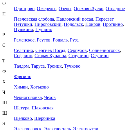
О
Одинцово
,
Ожерелье
,
Озеры
,
Орехово-Зуево
,
Отрадное
П
Павловская слобода
,
Павловский посад
,
Пересвет
,
Петушки
,
Пироговский
,
Подольск
,
Покров
,
Протвино
,
Пушкино
,
Пущино
Р
Раменское
,
Реутов
,
Рошаль
,
Руза
С
Селятино
,
Сергиев Посад
,
Серпухов
,
Солнечногорск
,
Софрино
,
Старая Купавна
,
Струнино
,
Ступино
Т
Талдом
,
Таруса
,
Троицк
,
Тучково
Ф
Фрязино
Х
Химки
,
Хотьково
Ч
Черноголовка
,
Чехов
Ш
Шатура
,
Шаховская
Щ
Щелково
,
Щербинка
Э
Электрогорск
,
Электросталь
,
Электроугли