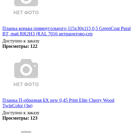
Планка конька прямоугольного 115х30х115 0,5 GreenCoat Pural
BT, matt RR2Н3 (RAL 7016 антрацитово-сер
Доступно к заказу
Просмотры:
122
Планка П-образная БХ new 0,45 Print Elite Cherry Wood
TwinColor (3м)
Доступно к заказу
Просмотры:
123