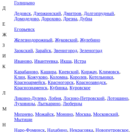
Голицыно
Д
Дедовск
,
Дзержинский
,
Дмитров
,
Долгопрудный
,
Домодедово
,
Дорохово
,
Дрезна
,
Дубна
Е
Егорьевск
Ж
Железнодорожный
,
Жуковский
,
Жулебино
З
Заокский
,
Зарайск
,
Звенигород
,
Зеленоград
И
Иваново
,
Ивантеевка
,
Икша
,
Истра
К
Карабаново
,
Кашира
,
Киевский
,
Киржач
,
Климовск
,
Клин
,
Кожухово
,
Коломна
,
Королев
,
Котельники
,
Красноармейск
,
Красногорск
,
Краснозаводск
,
Краснознаменск
,
Кубинка
,
Куровское
Л
Ликино-Дулево
,
Лобня
,
Лосино-Петровский
,
Лотошино
,
Луховицы
,
Лыткарино
,
Люберцы
М
Михнево
,
Можайск
,
Монино
,
Москва
,
Московский
,
Мытищи
Н
Наро-Фоминск
,
Нахабино
,
Некрасовка
,
Новопетровское
,