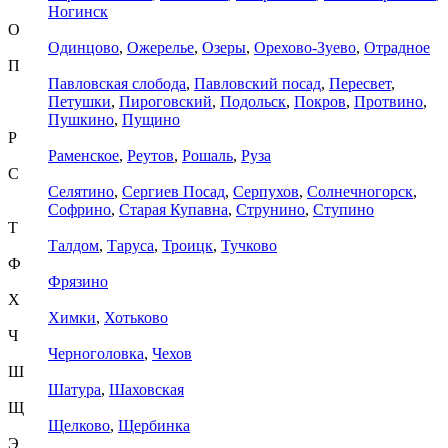
Ногинск
О
Одинцово
,
Ожерелье
,
Озеры
,
Орехово-Зуево
,
Отрадное
П
Павловская слобода
,
Павловский посад
,
Пересвет
,
Петушки
,
Пироговский
,
Подольск
,
Покров
,
Протвино
,
Пушкино
,
Пущино
Р
Раменское
,
Реутов
,
Рошаль
,
Руза
С
Селятино
,
Сергиев Посад
,
Серпухов
,
Солнечногорск
,
Софрино
,
Старая Купавна
,
Струнино
,
Ступино
Т
Талдом
,
Таруса
,
Троицк
,
Тучково
Ф
Фрязино
Х
Химки
,
Хотьково
Ч
Черноголовка
,
Чехов
Ш
Шатура
,
Шаховская
Щ
Щелково
,
Щербинка
Э