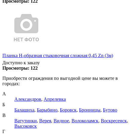
Просмотры:
122
Планка Н-образная стыковочная сложная 0,45 Zn (3м)
Доступно к заказу
Просмотры:
122
Приобрести ограждения по выгодной цене вы можете в
городах:
А
Александров
,
Апрелевка
Б
Балашиха
,
Барыбино
,
Боровск
,
Бронницы
,
Бутово
В
Ватутинки
,
Верея
,
Видное
,
Волоколамск
,
Воскресенск
,
Высоковск
Г