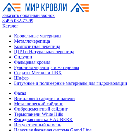
Заказать обратный звонок
8 495 032-77-99
Каталог
Кровельные материалы
Металлочерепица
Композитная черепица
ЦПЧ и Натуральная черепица
Ондулин
Фальцевая кровля
Рулонная черепица и материалы
Софиты Металл и ПВХ
Шифер
Битумные и полимерные материалы для гидроизоляции
Фасад
Виниловый сайдинг и панели
Металлический сайдинг
Фиброцементный сайдинг
Термопанели White Hills
Фасадная плитка HAUBERK
Искусственный камень
Навесная фасадная система Grand Line