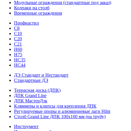
Модульные ограждения (стандартные под заказ)
Колпаки на столб
Временные ограждения
Профнастил
С8
С10
С20
С21
H60
H75
HС35
НС44
ДЭ Стандарт и Нестандарт
Стандартные ДЭ
Террасная доска (ДПК)
ДПК Grand Line
ДПК МастерДэк
Кляммеры и клипсы для крепления ДПК
Регулируемые опоры и алюминиевые лаги Hilst
Столб Grand Line ДПК 100х100 мм (на трубу)
Инструмент