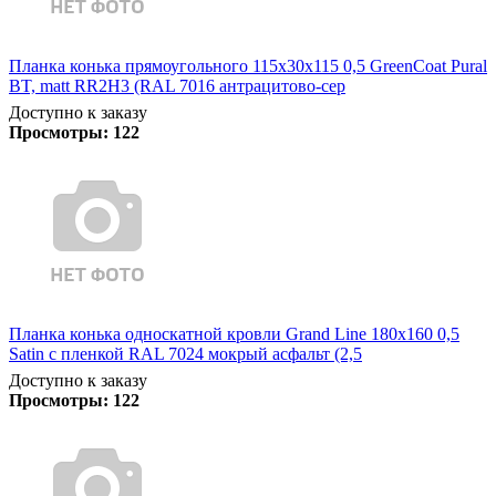
Планка конька прямоугольного 115х30х115 0,5 GreenCoat Pural
BT, matt RR2Н3 (RAL 7016 антрацитово-сер
Доступно к заказу
Просмотры:
122
Планка конька односкатной кровли Grand Line 180x160 0,5
Satin с пленкой RAL 7024 мокрый асфальт (2,5
Доступно к заказу
Просмотры:
122