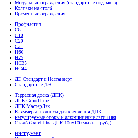
Модульные ограждения (стандартные под заказ)
Колпаки на столб
Временные ограждения
Профнастил
С8
С10
С20
С21
H60
H75
HС35
НС44
ДЭ Стандарт и Нестандарт
Стандартные ДЭ
Террасная доска (ДПК)
ДПК Grand Line
ДПК МастерДэк
Кляммеры и клипсы для крепления ДПК
Регулируемые опоры и алюминиевые лаги Hilst
Столб Grand Line ДПК 100х100 мм (на трубу)
Инструмент