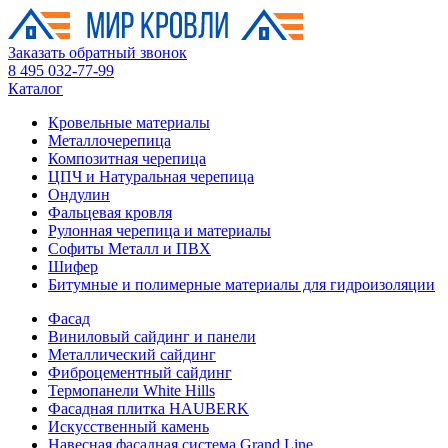
Заказать обратный звонок
8 495 032-77-99
Каталог
Кровельные материалы
Металлочерепица
Композитная черепица
ЦПЧ и Натуральная черепица
Ондулин
Фальцевая кровля
Рулонная черепица и материалы
Софиты Металл и ПВХ
Шифер
Битумные и полимерные материалы для гидроизоляции
Фасад
Виниловый сайдинг и панели
Металлический сайдинг
Фиброцементный сайдинг
Термопанели White Hills
Фасадная плитка HAUBERK
Искусственный камень
Навесная фасадная система Grand Line