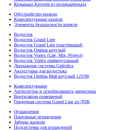
Козырьки Krovent из поликарбоната
Обустройство кровли
Комплектующие кровли
Элементы безопасности кровли
Водосток
Водосток Grand Line
Водосток Grand Line пластиковый
Водосток Optima круглый
Водосток Vortex (Lite, Mix, Project)
Водосток Vortex прямоугольный
Дренажные системы Gidrolica
Аксессуары для водостока
Водосток Optima Matt круглый 125/90
Комплектующие
Антисептик и огнебиозащита древесины
Вентиляция помещений
Грядочная система Grand Line из ДПК
Ограждения
Панельные ограждения
Заборы жалюзи
Подсистемы для ограждений