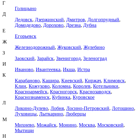
Г
Голицыно
Д
Дедовск
,
Дзержинский
,
Дмитров
,
Долгопрудный
,
Домодедово
,
Дорохово
,
Дрезна
,
Дубна
Е
Егорьевск
Ж
Железнодорожный
,
Жуковский
,
Жулебино
З
Заокский
,
Зарайск
,
Звенигород
,
Зеленоград
И
Иваново
,
Ивантеевка
,
Икша
,
Истра
К
Карабаново
,
Кашира
,
Киевский
,
Киржач
,
Климовск
,
Клин
,
Кожухово
,
Коломна
,
Королев
,
Котельники
,
Красноармейск
,
Красногорск
,
Краснозаводск
,
Краснознаменск
,
Кубинка
,
Куровское
Л
Ликино-Дулево
,
Лобня
,
Лосино-Петровский
,
Лотошино
,
Луховицы
,
Лыткарино
,
Люберцы
М
Михнево
,
Можайск
,
Монино
,
Москва
,
Московский
,
Мытищи
Н