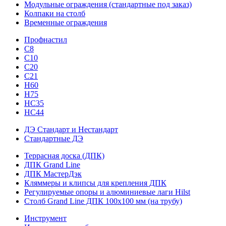
Модульные ограждения (стандартные под заказ)
Колпаки на столб
Временные ограждения
Профнастил
С8
С10
С20
С21
H60
H75
HС35
НС44
ДЭ Стандарт и Нестандарт
Стандартные ДЭ
Террасная доска (ДПК)
ДПК Grand Line
ДПК МастерДэк
Кляммеры и клипсы для крепления ДПК
Регулируемые опоры и алюминиевые лаги Hilst
Столб Grand Line ДПК 100х100 мм (на трубу)
Инструмент