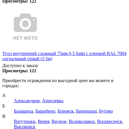
Просмотры:
122
Угол внутренний сложный 75мм 0,5 Satin с пленкой RAL 7004
сигнальный серый (2,5м)
Доступно к заказу
Просмотры:
121
Приобрести ограждения по выгодной цене вы можете в
городах:
А
Александров
,
Апрелевка
Б
Балашиха
,
Барыбино
,
Боровск
,
Бронницы
,
Бутово
В
Ватутинки
,
Верея
,
Видное
,
Волоколамск
,
Воскресенск
,
Высоковск