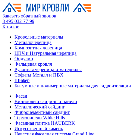
Заказать обратный звонок
8 495 032-77-99
Каталог
Кровельные материалы
Металлочерепица
Композитная черепица
ЦПЧ и Натуральная черепица
Ондулин
Фальцевая кровля
Рулонная черепица и материалы
Софиты Металл и ПВХ
Шифер
Битумные и полимерные материалы для гидроизоляции
Фасад
Виниловый сайдинг и панели
Металлический сайдинг
Фиброцементный сайдинг
Термопанели White Hills
Фасадная плитка HAUBERK
Искусственный камень
Навесная фасадная система Grand Line