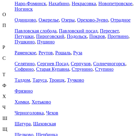
Наро-Фоминск
,
Нахабино
,
Некрасовка
,
Новопетровское
,
Ногинск
О
Одинцово
,
Ожерелье
,
Озеры
,
Орехово-Зуево
,
Отрадное
П
Павловская слобода
,
Павловский посад
,
Пересвет
,
Петушки
,
Пироговский
,
Подольск
,
Покров
,
Протвино
,
Пушкино
,
Пущино
Р
Раменское
,
Реутов
,
Рошаль
,
Руза
С
Селятино
,
Сергиев Посад
,
Серпухов
,
Солнечногорск
,
Софрино
,
Старая Купавна
,
Струнино
,
Ступино
Т
Талдом
,
Таруса
,
Троицк
,
Тучково
Ф
Фрязино
Х
Химки
,
Хотьково
Ч
Черноголовка
,
Чехов
Ш
Шатура
,
Шаховская
Щ
Щелково
,
Щербинка