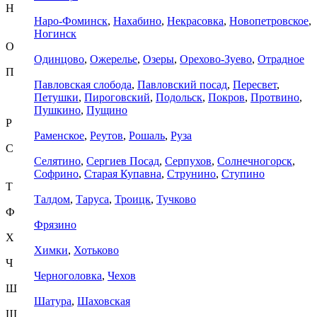
Н
Наро-Фоминск
,
Нахабино
,
Некрасовка
,
Новопетровское
,
Ногинск
О
Одинцово
,
Ожерелье
,
Озеры
,
Орехово-Зуево
,
Отрадное
П
Павловская слобода
,
Павловский посад
,
Пересвет
,
Петушки
,
Пироговский
,
Подольск
,
Покров
,
Протвино
,
Пушкино
,
Пущино
Р
Раменское
,
Реутов
,
Рошаль
,
Руза
С
Селятино
,
Сергиев Посад
,
Серпухов
,
Солнечногорск
,
Софрино
,
Старая Купавна
,
Струнино
,
Ступино
Т
Талдом
,
Таруса
,
Троицк
,
Тучково
Ф
Фрязино
Х
Химки
,
Хотьково
Ч
Черноголовка
,
Чехов
Ш
Шатура
,
Шаховская
Щ