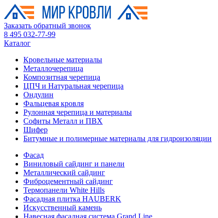
Заказать обратный звонок
8 495 032-77-99
Каталог
Кровельные материалы
Металлочерепица
Композитная черепица
ЦПЧ и Натуральная черепица
Ондулин
Фальцевая кровля
Рулонная черепица и материалы
Софиты Металл и ПВХ
Шифер
Битумные и полимерные материалы для гидроизоляции
Фасад
Виниловый сайдинг и панели
Металлический сайдинг
Фиброцементный сайдинг
Термопанели White Hills
Фасадная плитка HAUBERK
Искусственный камень
Навесная фасадная система Grand Line