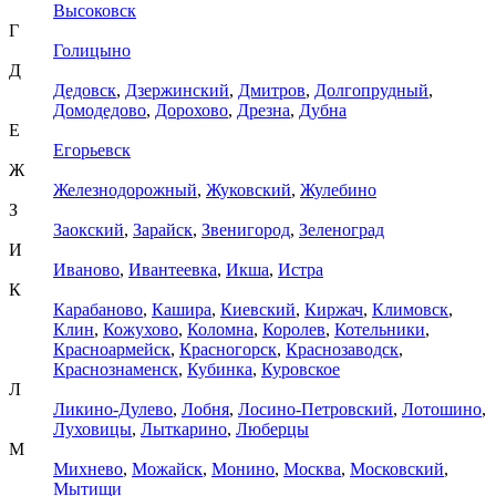
Высоковск
Г
Голицыно
Д
Дедовск
,
Дзержинский
,
Дмитров
,
Долгопрудный
,
Домодедово
,
Дорохово
,
Дрезна
,
Дубна
Е
Егорьевск
Ж
Железнодорожный
,
Жуковский
,
Жулебино
З
Заокский
,
Зарайск
,
Звенигород
,
Зеленоград
И
Иваново
,
Ивантеевка
,
Икша
,
Истра
К
Карабаново
,
Кашира
,
Киевский
,
Киржач
,
Климовск
,
Клин
,
Кожухово
,
Коломна
,
Королев
,
Котельники
,
Красноармейск
,
Красногорск
,
Краснозаводск
,
Краснознаменск
,
Кубинка
,
Куровское
Л
Ликино-Дулево
,
Лобня
,
Лосино-Петровский
,
Лотошино
,
Луховицы
,
Лыткарино
,
Люберцы
М
Михнево
,
Можайск
,
Монино
,
Москва
,
Московский
,
Мытищи