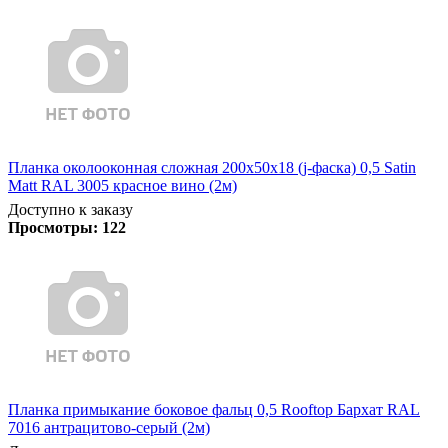
Планка околооконная сложная 200х50х18 (j-фаска) 0,5 Satin
Matt RAL 3005 красное вино (2м)
Доступно к заказу
Просмотры:
122
Планка примыкание боковое фальц 0,5 Rooftop Бархат RAL
7016 антрацитово-серый (2м)