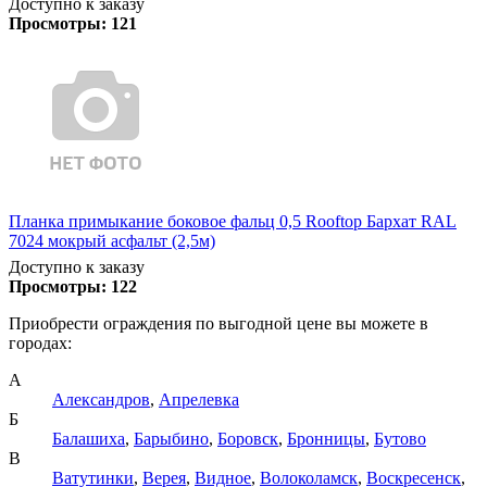
Доступно к заказу
Просмотры:
121
Планка примыкание боковое фальц 0,5 Rooftop Бархат RAL
7024 мокрый асфальт (2,5м)
Доступно к заказу
Просмотры:
122
Приобрести ограждения по выгодной цене вы можете в
городах:
А
Александров
,
Апрелевка
Б
Балашиха
,
Барыбино
,
Боровск
,
Бронницы
,
Бутово
В
Ватутинки
,
Верея
,
Видное
,
Волоколамск
,
Воскресенск
,