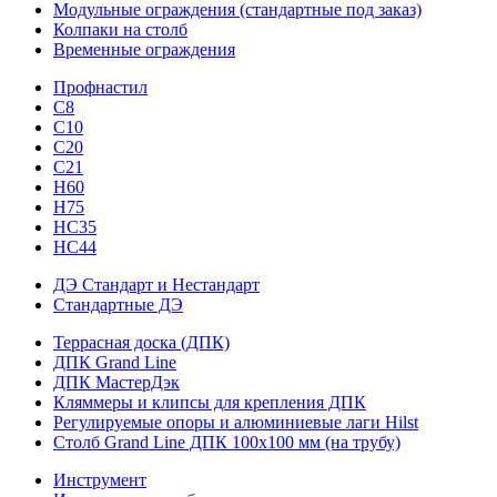
Модульные ограждения (стандартные под заказ)
Колпаки на столб
Временные ограждения
Профнастил
С8
С10
С20
С21
H60
H75
HС35
НС44
ДЭ Стандарт и Нестандарт
Стандартные ДЭ
Террасная доска (ДПК)
ДПК Grand Line
ДПК МастерДэк
Кляммеры и клипсы для крепления ДПК
Регулируемые опоры и алюминиевые лаги Hilst
Столб Grand Line ДПК 100х100 мм (на трубу)
Инструмент