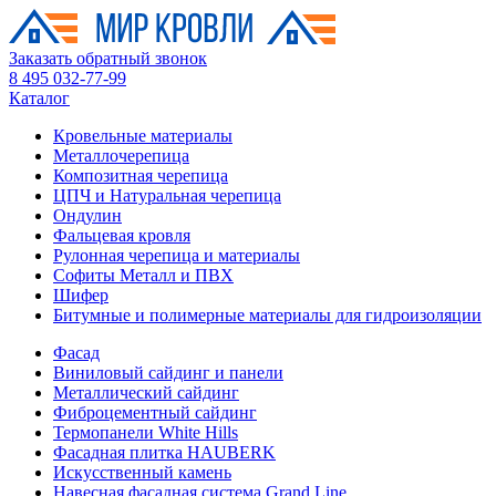
Заказать обратный звонок
8 495 032-77-99
Каталог
Кровельные материалы
Металлочерепица
Композитная черепица
ЦПЧ и Натуральная черепица
Ондулин
Фальцевая кровля
Рулонная черепица и материалы
Софиты Металл и ПВХ
Шифер
Битумные и полимерные материалы для гидроизоляции
Фасад
Виниловый сайдинг и панели
Металлический сайдинг
Фиброцементный сайдинг
Термопанели White Hills
Фасадная плитка HAUBERK
Искусственный камень
Навесная фасадная система Grand Line