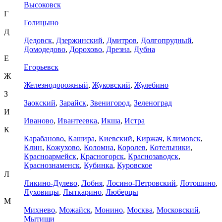
Высоковск
Г
Голицыно
Д
Дедовск
,
Дзержинский
,
Дмитров
,
Долгопрудный
,
Домодедово
,
Дорохово
,
Дрезна
,
Дубна
Е
Егорьевск
Ж
Железнодорожный
,
Жуковский
,
Жулебино
З
Заокский
,
Зарайск
,
Звенигород
,
Зеленоград
И
Иваново
,
Ивантеевка
,
Икша
,
Истра
К
Карабаново
,
Кашира
,
Киевский
,
Киржач
,
Климовск
,
Клин
,
Кожухово
,
Коломна
,
Королев
,
Котельники
,
Красноармейск
,
Красногорск
,
Краснозаводск
,
Краснознаменск
,
Кубинка
,
Куровское
Л
Ликино-Дулево
,
Лобня
,
Лосино-Петровский
,
Лотошино
,
Луховицы
,
Лыткарино
,
Люберцы
М
Михнево
,
Можайск
,
Монино
,
Москва
,
Московский
,
Мытищи