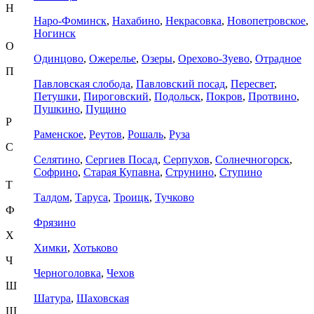
Н
Наро-Фоминск
,
Нахабино
,
Некрасовка
,
Новопетровское
,
Ногинск
О
Одинцово
,
Ожерелье
,
Озеры
,
Орехово-Зуево
,
Отрадное
П
Павловская слобода
,
Павловский посад
,
Пересвет
,
Петушки
,
Пироговский
,
Подольск
,
Покров
,
Протвино
,
Пушкино
,
Пущино
Р
Раменское
,
Реутов
,
Рошаль
,
Руза
С
Селятино
,
Сергиев Посад
,
Серпухов
,
Солнечногорск
,
Софрино
,
Старая Купавна
,
Струнино
,
Ступино
Т
Талдом
,
Таруса
,
Троицк
,
Тучково
Ф
Фрязино
Х
Химки
,
Хотьково
Ч
Черноголовка
,
Чехов
Ш
Шатура
,
Шаховская
Щ