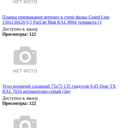
Планка примыкание верхнее к стене фальц Grand Line
150х130х20 0,5 PurLite Matt RAL 8004 терракота (3
Доступно к заказу
Просмотры:
122
Угол внешний сложный 75х75 135 градусов 0,45 Drap TX
RAL 7016 антрацитово-серый (2м)
Доступно к заказу
Просмотры:
122