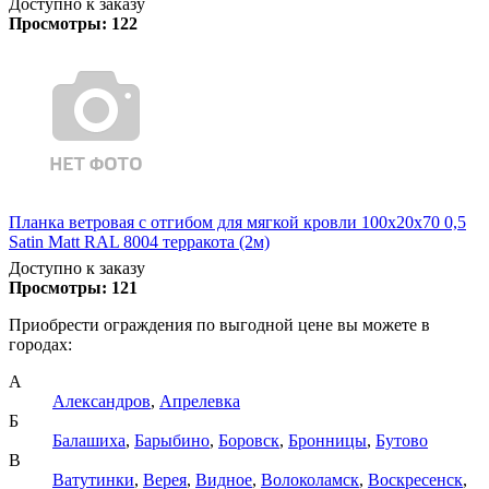
Доступно к заказу
Просмотры:
122
Планка ветровая с отгибом для мягкой кровли 100х20х70 0,5
Satin Matt RAL 8004 терракота (2м)
Доступно к заказу
Просмотры:
121
Приобрести ограждения по выгодной цене вы можете в
городах:
А
Александров
,
Апрелевка
Б
Балашиха
,
Барыбино
,
Боровск
,
Бронницы
,
Бутово
В
Ватутинки
,
Верея
,
Видное
,
Волоколамск
,
Воскресенск
,