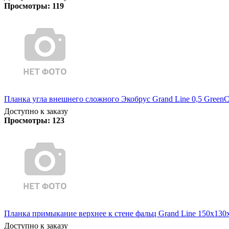
Просмотры:
119
Планка угла внешнего сложного Экобрус Grand Line 0,5 GreenC
Доступно к заказу
Просмотры:
123
Планка примыкание верхнее к стене фальц Grand Line 150х130х2
Доступно к заказу