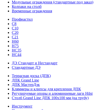
Модульные ограждения (стандартные под заказ)
Колпаки на столб
Временные ограждения
Профнастил
С8
С10
С20
С21
H60
H75
HС35
НС44
ДЭ Стандарт и Нестандарт
Стандартные ДЭ
Террасная доска (ДПК)
ДПК Grand Line
ДПК МастерДэк
Кляммеры и клипсы для крепления ДПК
Регулируемые опоры и алюминиевые лаги Hilst
Столб Grand Line ДПК 100х100 мм (на трубу)
Инструмент