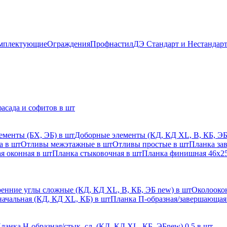
мплектующие
Ограждения
Профнастил
ДЭ Стандарт и Нестандар
асада и софитов в шт
ементы (БХ, ЭБ) в шт
Доборные элементы (КД, КД XL, В, КБ, ЭБ
а в шт
Отливы межэтажные в шт
Отливы простые в шт
Планка за
я оконная в шт
Планка стыковочная в шт
Планка финишная 46х25
енние углы сложные (КД, КД XL, В, КБ, ЭБ new) в шт
Околоокон
начальная (КД, КД XL, КБ) в шт
Планка П-образная/завершающая
ланка H-образная/стык. сл. (КД, КД XL, КБ, ЭБnew) 0,5 в шт