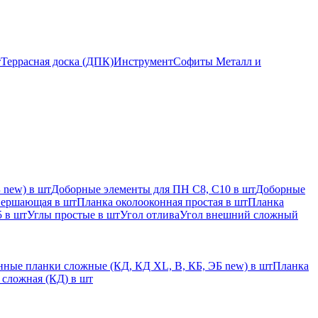
т
Террасная доска (ДПК)
Инструмент
Софиты Металл и
 new) в шт
Доборные элементы для ПН С8, С10 в шт
Доборные
вершающая в шт
Планка околооконная простая в шт
Планка
 в шт
Углы простые в шт
Угол отлива
Угол внешний сложный
ные планки сложные (КД, КД XL, В, КБ, ЭБ new) в шт
Планка
 сложная (КД) в шт