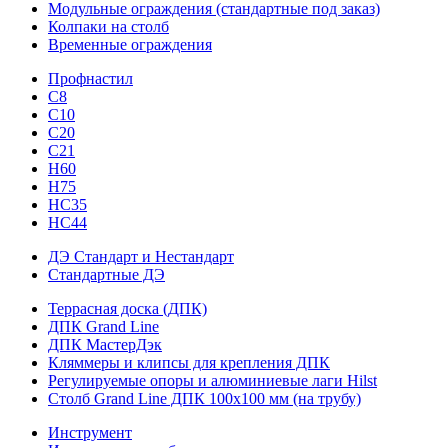
Модульные ограждения (стандартные под заказ)
Колпаки на столб
Временные ограждения
Профнастил
С8
С10
С20
С21
H60
H75
HС35
НС44
ДЭ Стандарт и Нестандарт
Стандартные ДЭ
Террасная доска (ДПК)
ДПК Grand Line
ДПК МастерДэк
Кляммеры и клипсы для крепления ДПК
Регулируемые опоры и алюминиевые лаги Hilst
Столб Grand Line ДПК 100х100 мм (на трубу)
Инструмент