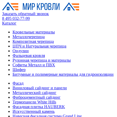
Заказать обратный звонок
8 495 032-77-99
Каталог
Кровельные материалы
Металлочерепица
Композитная черепица
ЦПЧ и Натуральная черепица
Ондулин
Фальцевая кровля
Рулонная черепица и материалы
Софиты Металл и ПВХ
Шифер
Битумные и полимерные материалы для гидроизоляции
Фасад
Виниловый сайдинг и панели
Металлический сайдинг
Фиброцементный сайдинг
Термопанели White Hills
Фасадная плитка HAUBERK
Искусственный камень
Навесная фасадная система Grand Line