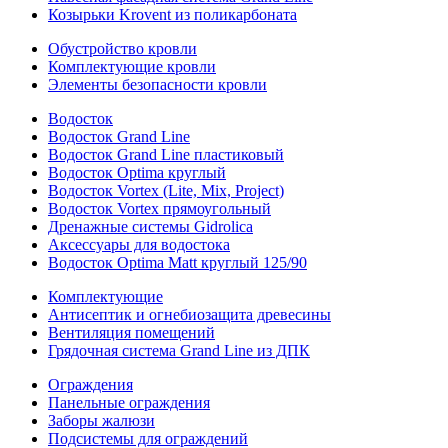
Козырьки Krovent из поликарбоната
Обустройство кровли
Комплектующие кровли
Элементы безопасности кровли
Водосток
Водосток Grand Line
Водосток Grand Line пластиковый
Водосток Optima круглый
Водосток Vortex (Lite, Mix, Project)
Водосток Vortex прямоугольный
Дренажные системы Gidrolica
Аксессуары для водостока
Водосток Optima Matt круглый 125/90
Комплектующие
Антисептик и огнебиозащита древесины
Вентиляция помещений
Грядочная система Grand Line из ДПК
Ограждения
Панельные ограждения
Заборы жалюзи
Подсистемы для ограждений