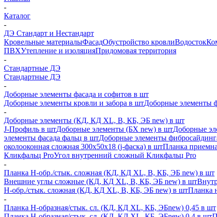
-
Каталог
-
ДЭ Стандарт и Нестандарт
Кровельные материалы
Фасад
Обустройство кровли
Водосток
Ко
ПВХ
Утепление и изоляция
Придомовая территория
-
Стандартные ДЭ
Стандартные ДЭ
-
Доборные элементы фасада и софитов в шт
Доборные элементы кровли и забора в шт
Доборные элементы ф
-
Доборные элементы (КД, КД XL, В, КБ, ЭБ new) в шт
J-Профиль в шт
Доборные элементы (БХ new) в шт
Доборные эл
элементы фасада фальц в шт
Доборные элементы фибросайдинг
околооконная сложная 300х50х18 (j-фаска) в шт
Планка приемна
Кликфальц Pro
Угол внутренний сложный Кликфальц Pro
-
Планка H-обр./стык. сложная (КД, КД XL, В, КБ, ЭБ new) в шт
Внешние углы сложные (КД, КД XL, В, КБ, ЭБ new) в шт
Внутр
H-обр./стык. сложная (КД, КД XL, В, КБ, ЭБ new) в шт
Планка 
-
Планка H-образная/стык. сл. (КД, КД XL, КБ, ЭБnew) 0,45 в шт
Планка H-образная/стык. сл. (КД, КД XL, КБ, ЭБnew) 0,4 в шт
П