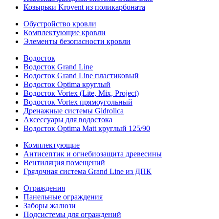
Козырьки Krovent из поликарбоната
Обустройство кровли
Комплектующие кровли
Элементы безопасности кровли
Водосток
Водосток Grand Line
Водосток Grand Line пластиковый
Водосток Optima круглый
Водосток Vortex (Lite, Mix, Project)
Водосток Vortex прямоугольный
Дренажные системы Gidrolica
Аксессуары для водостока
Водосток Optima Matt круглый 125/90
Комплектующие
Антисептик и огнебиозащита древесины
Вентиляция помещений
Грядочная система Grand Line из ДПК
Ограждения
Панельные ограждения
Заборы жалюзи
Подсистемы для ограждений