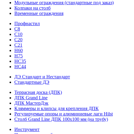
Модульные ограждения (стандартные под заказ)
Колпаки на столб
Временные ограждения
Профнастил
С8
С10
С20
С21
H60
H75
HС35
НС44
ДЭ Стандарт и Нестандарт
Стандартные ДЭ
Террасная доска (ДПК)
ДПК Grand Line
ДПК МастерДэк
Кляммеры и клипсы для крепления ДПК
Регулируемые опоры и алюминиевые лаги Hilst
Столб Grand Line ДПК 100х100 мм (на трубу)
Инструмент