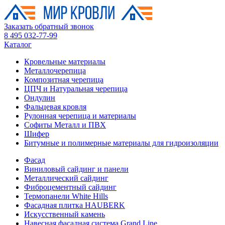
Заказать обратный звонок
8 495 032-77-99
Каталог
Кровельные материалы
Металлочерепица
Композитная черепица
ЦПЧ и Натуральная черепица
Ондулин
Фальцевая кровля
Рулонная черепица и материалы
Софиты Металл и ПВХ
Шифер
Битумные и полимерные материалы для гидроизоляции
Фасад
Виниловый сайдинг и панели
Металлический сайдинг
Фиброцементный сайдинг
Термопанели White Hills
Фасадная плитка HAUBERK
Искусственный камень
Навесная фасадная система Grand Line