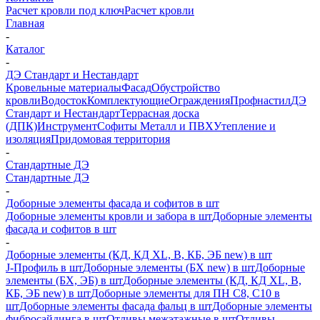
Расчет кровли под ключ
Расчет кровли
Главная
-
Каталог
-
ДЭ Стандарт и Нестандарт
Кровельные материалы
Фасад
Обустройство
кровли
Водосток
Комплектующие
Ограждения
Профнастил
ДЭ
Стандарт и Нестандарт
Террасная доска
(ДПК)
Инструмент
Софиты Металл и ПВХ
Утепление и
изоляция
Придомовая территория
-
Стандартные ДЭ
Стандартные ДЭ
-
Доборные элементы фасада и софитов в шт
Доборные элементы кровли и забора в шт
Доборные элементы
фасада и софитов в шт
-
Доборные элементы (КД, КД XL, В, КБ, ЭБ new) в шт
J-Профиль в шт
Доборные элементы (БХ new) в шт
Доборные
элементы (БХ, ЭБ) в шт
Доборные элементы (КД, КД XL, В,
КБ, ЭБ new) в шт
Доборные элементы для ПН С8, С10 в
шт
Доборные элементы фасада фальц в шт
Доборные элементы
фибросайдинга в шт
Отливы межэтажные в шт
Отливы