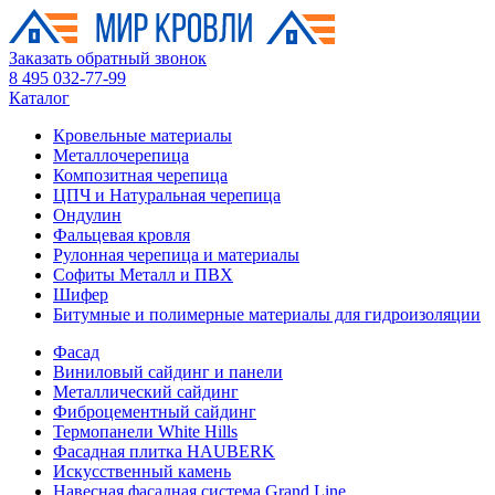
Заказать обратный звонок
8 495 032-77-99
Каталог
Кровельные материалы
Металлочерепица
Композитная черепица
ЦПЧ и Натуральная черепица
Ондулин
Фальцевая кровля
Рулонная черепица и материалы
Софиты Металл и ПВХ
Шифер
Битумные и полимерные материалы для гидроизоляции
Фасад
Виниловый сайдинг и панели
Металлический сайдинг
Фиброцементный сайдинг
Термопанели White Hills
Фасадная плитка HAUBERK
Искусственный камень
Навесная фасадная система Grand Line