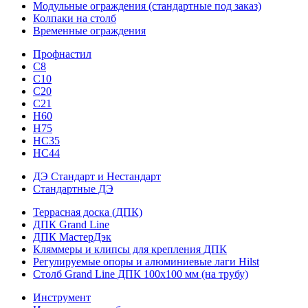
Модульные ограждения (стандартные под заказ)
Колпаки на столб
Временные ограждения
Профнастил
С8
С10
С20
С21
H60
H75
HС35
НС44
ДЭ Стандарт и Нестандарт
Стандартные ДЭ
Террасная доска (ДПК)
ДПК Grand Line
ДПК МастерДэк
Кляммеры и клипсы для крепления ДПК
Регулируемые опоры и алюминиевые лаги Hilst
Столб Grand Line ДПК 100х100 мм (на трубу)
Инструмент