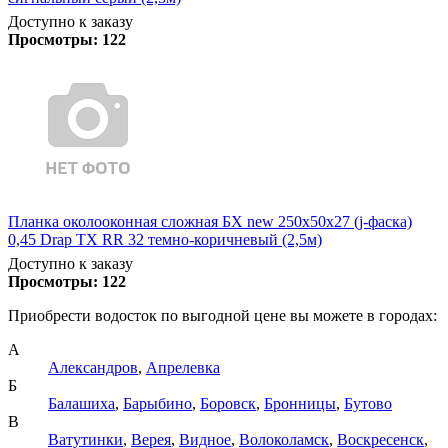
Доступно к заказу
Просмотры:
122
Планка околооконная сложная БХ new 250х50х27 (j-фаска)
0,45 Drap TX RR 32 темно-коричневый (2,5м)
Доступно к заказу
Просмотры:
122
Приобрести водосток по выгодной цене вы можете в городах:
А
Александров
,
Апрелевка
Б
Балашиха
,
Барыбино
,
Боровск
,
Бронницы
,
Бутово
В
Ватутинки
,
Верея
,
Видное
,
Волоколамск
,
Воскресенск
,