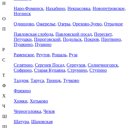
Н
Наро-Фоминск
,
Нахабино
,
Некрасовка
,
Новопетровское
,
Ногинск
О
Одинцово
,
Ожерелье
,
Озеры
,
Орехово-Зуево
,
Отрадное
П
Павловская слобода
,
Павловский посад
,
Пересвет
,
Петушки
,
Пироговский
,
Подольск
,
Покров
,
Протвино
,
Пушкино
,
Пущино
Р
Раменское
,
Реутов
,
Рошаль
,
Руза
С
Селятино
,
Сергиев Посад
,
Серпухов
,
Солнечногорск
,
Софрино
,
Старая Купавна
,
Струнино
,
Ступино
Т
Талдом
,
Таруса
,
Троицк
,
Тучково
Ф
Фрязино
Х
Химки
,
Хотьково
Ч
Черноголовка
,
Чехов
Ш
Шатура
,
Шаховская
Щ