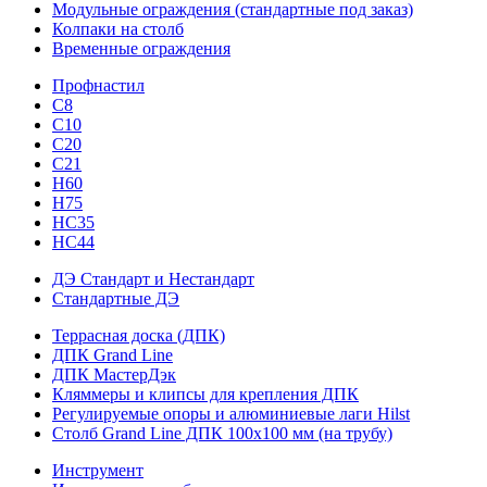
Модульные ограждения (стандартные под заказ)
Колпаки на столб
Временные ограждения
Профнастил
С8
С10
С20
С21
H60
H75
HС35
НС44
ДЭ Стандарт и Нестандарт
Стандартные ДЭ
Террасная доска (ДПК)
ДПК Grand Line
ДПК МастерДэк
Кляммеры и клипсы для крепления ДПК
Регулируемые опоры и алюминиевые лаги Hilst
Столб Grand Line ДПК 100х100 мм (на трубу)
Инструмент