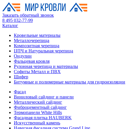
Заказать обратный звонок
8 495 032-77-99
Каталог
Кровельные материалы
Металлочерепица
Композитная черепица
ЦПЧ и Натуральная черепица
Ондулин
Фальцевая кровля
Рулонная черепица и материалы
Софиты Металл и ПВХ
Шифер
Битумные и полимерные материалы для гидроизоляции
Фасад
Виниловый сайдинг и панели
Металлический сайдинг
Фиброцементный сайдинг
Термопанели White Hills
Фасадная плитка HAUBERK
Искусственный камень
Навесная фасадная система Grand Line