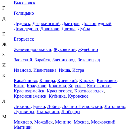
Высоковск
Г
Голицыно
Д
Дедовск
,
Дзержинский
,
Дмитров
,
Долгопрудный
,
Домодедово
,
Дорохово
,
Дрезна
,
Дубна
Е
Егорьевск
Ж
Железнодорожный
,
Жуковский
,
Жулебино
З
Заокский
,
Зарайск
,
Звенигород
,
Зеленоград
И
Иваново
,
Ивантеевка
,
Икша
,
Истра
К
Карабаново
,
Кашира
,
Киевский
,
Киржач
,
Климовск
,
Клин
,
Кожухово
,
Коломна
,
Королев
,
Котельники
,
Красноармейск
,
Красногорск
,
Краснозаводск
,
Краснознаменск
,
Кубинка
,
Куровское
Л
Ликино-Дулево
,
Лобня
,
Лосино-Петровский
,
Лотошино
,
Луховицы
,
Лыткарино
,
Люберцы
М
Михнево
,
Можайск
,
Монино
,
Москва
,
Московский
,
Мытищи