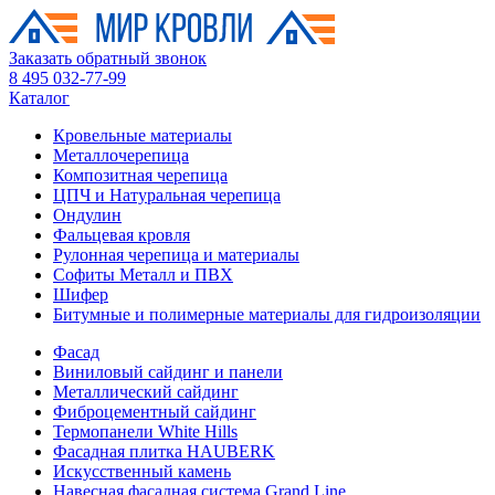
Заказать обратный звонок
8 495 032-77-99
Каталог
Кровельные материалы
Металлочерепица
Композитная черепица
ЦПЧ и Натуральная черепица
Ондулин
Фальцевая кровля
Рулонная черепица и материалы
Софиты Металл и ПВХ
Шифер
Битумные и полимерные материалы для гидроизоляции
Фасад
Виниловый сайдинг и панели
Металлический сайдинг
Фиброцементный сайдинг
Термопанели White Hills
Фасадная плитка HAUBERK
Искусственный камень
Навесная фасадная система Grand Line