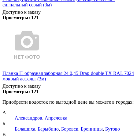
сигнальный серый (3м)
Доступно к заказу
Просмотры:
121
Планка П-образная заборная 24 0,45 Drap-double TX RAL 7024
мокрый асфальт (3м)
Доступно к заказу
Просмотры:
121
Приобрести водосток по выгодной цене вы можете в городах:
А
Александров
,
Апрелевка
Б
Балашиха
,
Барыбино
,
Боровск
,
Бронницы
,
Бутово
В