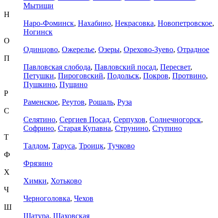
Мытищи
Н
Наро-Фоминск
,
Нахабино
,
Некрасовка
,
Новопетровское
,
Ногинск
О
Одинцово
,
Ожерелье
,
Озеры
,
Орехово-Зуево
,
Отрадное
П
Павловская слобода
,
Павловский посад
,
Пересвет
,
Петушки
,
Пироговский
,
Подольск
,
Покров
,
Протвино
,
Пушкино
,
Пущино
Р
Раменское
,
Реутов
,
Рошаль
,
Руза
С
Селятино
,
Сергиев Посад
,
Серпухов
,
Солнечногорск
,
Софрино
,
Старая Купавна
,
Струнино
,
Ступино
Т
Талдом
,
Таруса
,
Троицк
,
Тучково
Ф
Фрязино
Х
Химки
,
Хотьково
Ч
Черноголовка
,
Чехов
Ш
Шатура
,
Шаховская