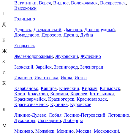
Ватутинки
,
Верея
,
Видное
,
Волоколамск
,
Воскресенск
,
Высоковск
Г
Голицыно
Д
Дедовск
,
Дзержинский
,
Дмитров
,
Долгопрудный
,
Домодедово
,
Дорохово
,
Дрезна
,
Дубна
Е
Егорьевск
Ж
Железнодорожный
,
Жуковский
,
Жулебино
З
Заокский
,
Зарайск
,
Звенигород
,
Зеленоград
И
Иваново
,
Ивантеевка
,
Икша
,
Истра
К
Карабаново
,
Кашира
,
Киевский
,
Киржач
,
Климовск
,
Клин
,
Кожухово
,
Коломна
,
Королев
,
Котельники
,
Красноармейск
,
Красногорск
,
Краснозаводск
,
Краснознаменск
,
Кубинка
,
Куровское
Л
Ликино-Дулево
,
Лобня
,
Лосино-Петровский
,
Лотошино
,
Луховицы
,
Лыткарино
,
Люберцы
М
Михнево
,
Можайск
,
Монино
,
Москва
,
Московский
,