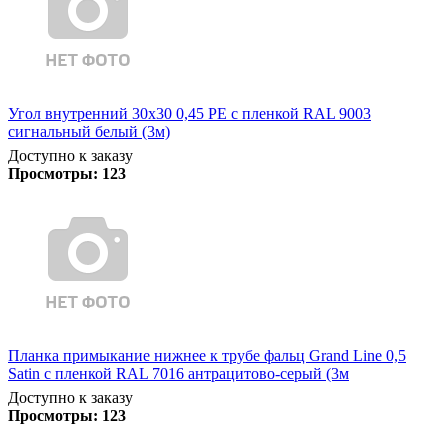
Угол внутренний 30х30 0,45 PE с пленкой RAL 9003
сигнальный белый (3м)
Доступно к заказу
Просмотры:
123
Планка примыкание нижнее к трубе фальц Grand Line 0,5
Satin с пленкой RAL 7016 антрацитово-серый (3м
Доступно к заказу
Просмотры:
123