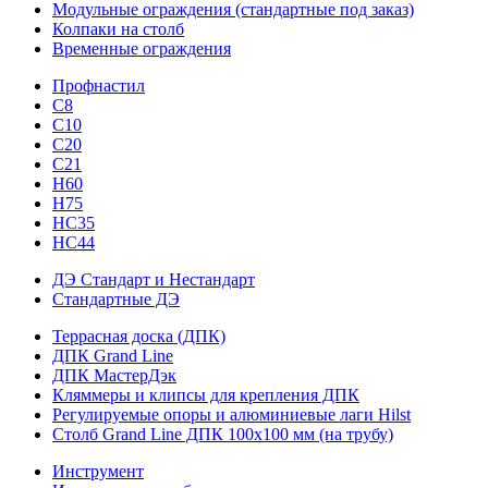
Модульные ограждения (стандартные под заказ)
Колпаки на столб
Временные ограждения
Профнастил
С8
С10
С20
С21
H60
H75
HС35
НС44
ДЭ Стандарт и Нестандарт
Стандартные ДЭ
Террасная доска (ДПК)
ДПК Grand Line
ДПК МастерДэк
Кляммеры и клипсы для крепления ДПК
Регулируемые опоры и алюминиевые лаги Hilst
Столб Grand Line ДПК 100х100 мм (на трубу)
Инструмент