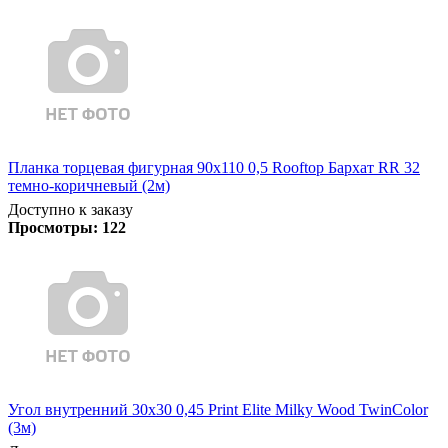
Планка торцевая фигурная 90х110 0,5 Rooftop Бархат RR 32
темно-коричневый (2м)
Доступно к заказу
Просмотры:
122
Угол внутренний 30х30 0,45 Print Elite Milky Wood TwinColor
(3м)