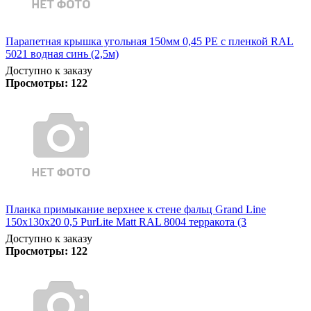
Парапетная крышка угольная 150мм 0,45 PE с пленкой RAL
5021 водная синь (2,5м)
Доступно к заказу
Просмотры:
122
Планка примыкание верхнее к стене фальц Grand Line
150х130х20 0,5 PurLite Matt RAL 8004 терракота (3
Доступно к заказу
Просмотры:
122