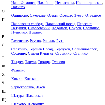
Наро-Фоминск
,
Нахабино
,
Некрасовка
,
Новопетровское
,
Ногинск
О
Одинцово
,
Ожерелье
,
Озеры
,
Орехово-Зуево
,
Отрадное
П
Павловская слобода
,
Павловский посад
,
Пересвет
,
Петушки
,
Пироговский
,
Подольск
,
Покров
,
Протвино
,
Пушкино
,
Пущино
Р
Раменское
,
Реутов
,
Рошаль
,
Руза
С
Селятино
,
Сергиев Посад
,
Серпухов
,
Солнечногорск
,
Софрино
,
Старая Купавна
,
Струнино
,
Ступино
Т
Талдом
,
Таруса
,
Троицк
,
Тучково
Ф
Фрязино
Х
Химки
,
Хотьково
Ч
Черноголовка
,
Чехов
Ш
Шатура
,
Шаховская
Щ
Щелково
,
Щербинка