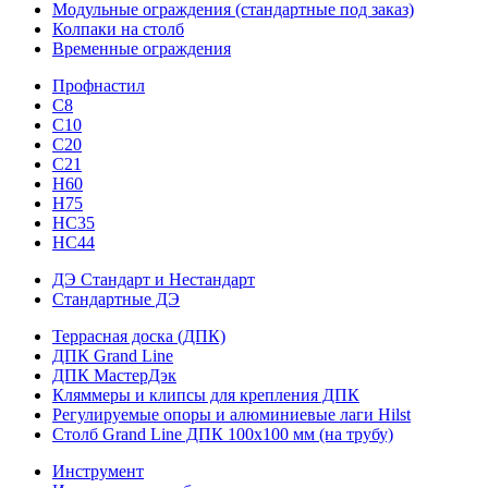
Модульные ограждения (стандартные под заказ)
Колпаки на столб
Временные ограждения
Профнастил
С8
С10
С20
С21
H60
H75
HС35
НС44
ДЭ Стандарт и Нестандарт
Стандартные ДЭ
Террасная доска (ДПК)
ДПК Grand Line
ДПК МастерДэк
Кляммеры и клипсы для крепления ДПК
Регулируемые опоры и алюминиевые лаги Hilst
Столб Grand Line ДПК 100х100 мм (на трубу)
Инструмент