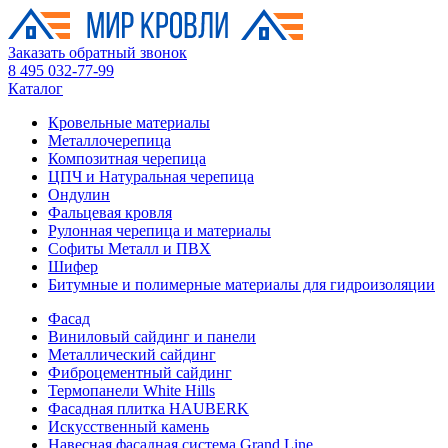
Заказать обратный звонок
8 495 032-77-99
Каталог
Кровельные материалы
Металлочерепица
Композитная черепица
ЦПЧ и Натуральная черепица
Ондулин
Фальцевая кровля
Рулонная черепица и материалы
Софиты Металл и ПВХ
Шифер
Битумные и полимерные материалы для гидроизоляции
Фасад
Виниловый сайдинг и панели
Металлический сайдинг
Фиброцементный сайдинг
Термопанели White Hills
Фасадная плитка HAUBERK
Искусственный камень
Навесная фасадная система Grand Line