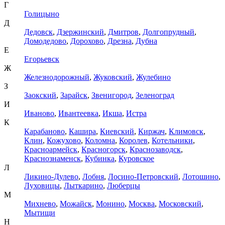
Г
Голицыно
Д
Дедовск
,
Дзержинский
,
Дмитров
,
Долгопрудный
,
Домодедово
,
Дорохово
,
Дрезна
,
Дубна
Е
Егорьевск
Ж
Железнодорожный
,
Жуковский
,
Жулебино
З
Заокский
,
Зарайск
,
Звенигород
,
Зеленоград
И
Иваново
,
Ивантеевка
,
Икша
,
Истра
К
Карабаново
,
Кашира
,
Киевский
,
Киржач
,
Климовск
,
Клин
,
Кожухово
,
Коломна
,
Королев
,
Котельники
,
Красноармейск
,
Красногорск
,
Краснозаводск
,
Краснознаменск
,
Кубинка
,
Куровское
Л
Ликино-Дулево
,
Лобня
,
Лосино-Петровский
,
Лотошино
,
Луховицы
,
Лыткарино
,
Люберцы
М
Михнево
,
Можайск
,
Монино
,
Москва
,
Московский
,
Мытищи
Н