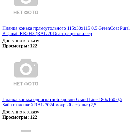
Планка конька прямоугольного 115х30х115 0,5 GreenCoat Pural
BT, matt RR2Н3 (RAL 7016 антрацитово-сер
Доступно к заказу
Просмотры:
122
Планка конька односкатной кровли Grand Line 180x160 0,5
Satin с пленкой RAL 7024 мокрый асфальт (2,5
Доступно к заказу
Просмотры:
122