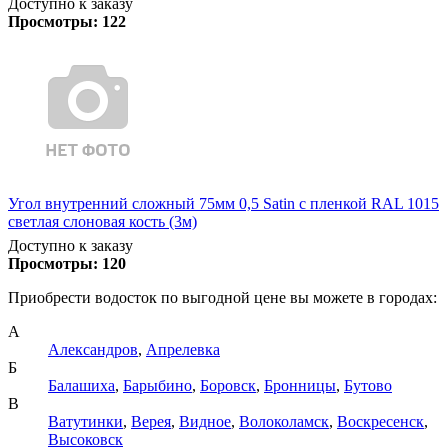
Доступно к заказу
Просмотры:
122
Угол внутренний сложный 75мм 0,5 Satin с пленкой RAL 1015
светлая слоновая кость (3м)
Доступно к заказу
Просмотры:
120
Приобрести водосток по выгодной цене вы можете в городах:
А
Александров
,
Апрелевка
Б
Балашиха
,
Барыбино
,
Боровск
,
Бронницы
,
Бутово
В
Ватутинки
,
Верея
,
Видное
,
Волоколамск
,
Воскресенск
,
Высоковск