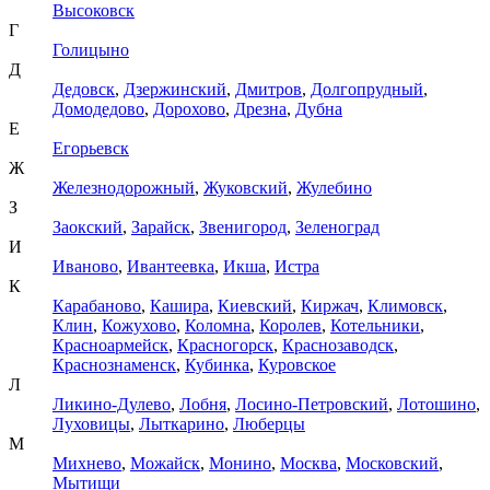
Высоковск
Г
Голицыно
Д
Дедовск
,
Дзержинский
,
Дмитров
,
Долгопрудный
,
Домодедово
,
Дорохово
,
Дрезна
,
Дубна
Е
Егорьевск
Ж
Железнодорожный
,
Жуковский
,
Жулебино
З
Заокский
,
Зарайск
,
Звенигород
,
Зеленоград
И
Иваново
,
Ивантеевка
,
Икша
,
Истра
К
Карабаново
,
Кашира
,
Киевский
,
Киржач
,
Климовск
,
Клин
,
Кожухово
,
Коломна
,
Королев
,
Котельники
,
Красноармейск
,
Красногорск
,
Краснозаводск
,
Краснознаменск
,
Кубинка
,
Куровское
Л
Ликино-Дулево
,
Лобня
,
Лосино-Петровский
,
Лотошино
,
Луховицы
,
Лыткарино
,
Люберцы
М
Михнево
,
Можайск
,
Монино
,
Москва
,
Московский
,
Мытищи