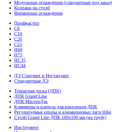
Модульные ограждения (стандартные под заказ)
Колпаки на столб
Временные ограждения
Профнастил
С8
С10
С20
С21
H60
H75
HС35
НС44
ДЭ Стандарт и Нестандарт
Стандартные ДЭ
Террасная доска (ДПК)
ДПК Grand Line
ДПК МастерДэк
Кляммеры и клипсы для крепления ДПК
Регулируемые опоры и алюминиевые лаги Hilst
Столб Grand Line ДПК 100х100 мм (на трубу)
Инструмент