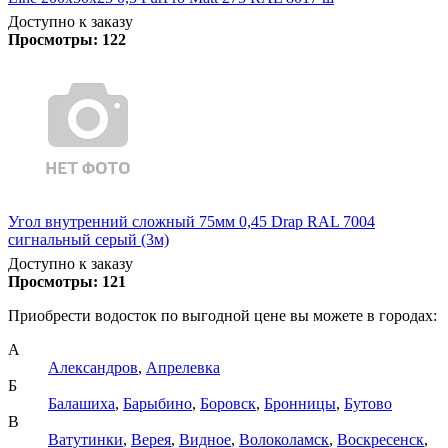
Доступно к заказу
Просмотры:
122
Угол внутренний сложный 75мм 0,45 Drap RAL 7004
сигнальный серый (3м)
Доступно к заказу
Просмотры:
121
Приобрести водосток по выгодной цене вы можете в городах:
А
Александров
,
Апрелевка
Б
Балашиха
,
Барыбино
,
Боровск
,
Бронницы
,
Бутово
В
Ватутинки
,
Верея
,
Видное
,
Волоколамск
,
Воскресенск
,