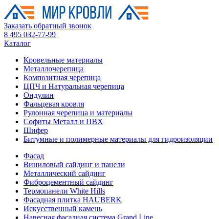
Заказать обратный звонок
8 495 032-77-99
Каталог
Кровельные материалы
Металлочерепица
Композитная черепица
ЦПЧ и Натуральная черепица
Ондулин
Фальцевая кровля
Рулонная черепица и материалы
Софиты Металл и ПВХ
Шифер
Битумные и полимерные материалы для гидроизоляции
Фасад
Виниловый сайдинг и панели
Металлический сайдинг
Фиброцементный сайдинг
Термопанели White Hills
Фасадная плитка HAUBERK
Искусственный камень
Навесная фасадная система Grand Line