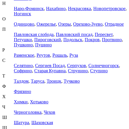
Н
Наро-Фоминск
,
Нахабино
,
Некрасовка
,
Новопетровское
,
Ногинск
О
Одинцово
,
Ожерелье
,
Озеры
,
Орехово-Зуево
,
Отрадное
П
Павловская слобода
,
Павловский посад
,
Пересвет
,
Петушки
,
Пироговский
,
Подольск
,
Покров
,
Протвино
,
Пушкино
,
Пущино
Р
Раменское
,
Реутов
,
Рошаль
,
Руза
С
Селятино
,
Сергиев Посад
,
Серпухов
,
Солнечногорск
,
Софрино
,
Старая Купавна
,
Струнино
,
Ступино
Т
Талдом
,
Таруса
,
Троицк
,
Тучково
Ф
Фрязино
Х
Химки
,
Хотьково
Ч
Черноголовка
,
Чехов
Ш
Шатура
,
Шаховская
Щ