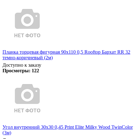
Планка торцевая фигурная 90х110 0,5 Rooftop Бархат RR 32
темно-коричневый (2м)
Доступно к заказу
Просмотры:
122
Угол внутренний 30х30 0,45 Print Elite Milky Wood TwinColor
(3м)