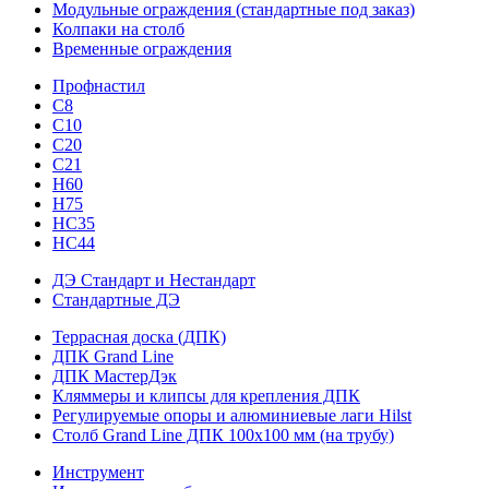
Модульные ограждения (стандартные под заказ)
Колпаки на столб
Временные ограждения
Профнастил
С8
С10
С20
С21
H60
H75
HС35
НС44
ДЭ Стандарт и Нестандарт
Стандартные ДЭ
Террасная доска (ДПК)
ДПК Grand Line
ДПК МастерДэк
Кляммеры и клипсы для крепления ДПК
Регулируемые опоры и алюминиевые лаги Hilst
Столб Grand Line ДПК 100х100 мм (на трубу)
Инструмент