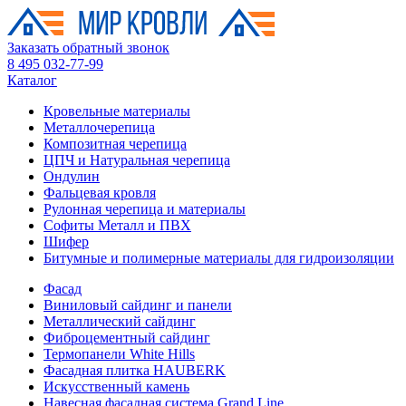
Заказать обратный звонок
8 495 032-77-99
Каталог
Кровельные материалы
Металлочерепица
Композитная черепица
ЦПЧ и Натуральная черепица
Ондулин
Фальцевая кровля
Рулонная черепица и материалы
Софиты Металл и ПВХ
Шифер
Битумные и полимерные материалы для гидроизоляции
Фасад
Виниловый сайдинг и панели
Металлический сайдинг
Фиброцементный сайдинг
Термопанели White Hills
Фасадная плитка HAUBERK
Искусственный камень
Навесная фасадная система Grand Line