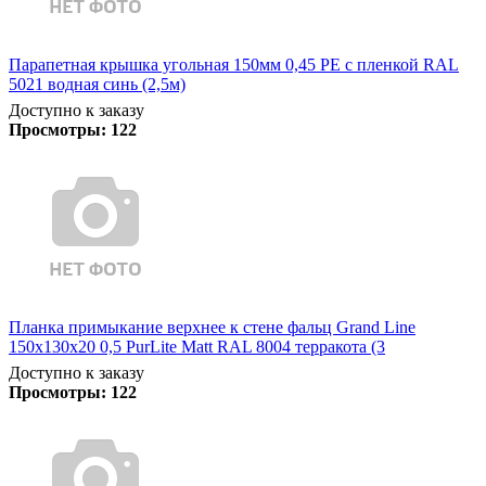
Парапетная крышка угольная 150мм 0,45 PE с пленкой RAL
5021 водная синь (2,5м)
Доступно к заказу
Просмотры:
122
Планка примыкание верхнее к стене фальц Grand Line
150х130х20 0,5 PurLite Matt RAL 8004 терракота (3
Доступно к заказу
Просмотры:
122