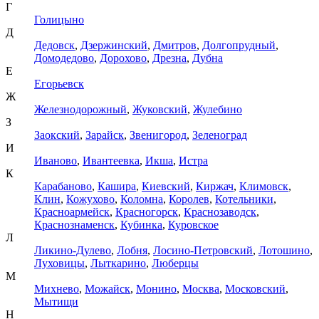
Г
Голицыно
Д
Дедовск
,
Дзержинский
,
Дмитров
,
Долгопрудный
,
Домодедово
,
Дорохово
,
Дрезна
,
Дубна
Е
Егорьевск
Ж
Железнодорожный
,
Жуковский
,
Жулебино
З
Заокский
,
Зарайск
,
Звенигород
,
Зеленоград
И
Иваново
,
Ивантеевка
,
Икша
,
Истра
К
Карабаново
,
Кашира
,
Киевский
,
Киржач
,
Климовск
,
Клин
,
Кожухово
,
Коломна
,
Королев
,
Котельники
,
Красноармейск
,
Красногорск
,
Краснозаводск
,
Краснознаменск
,
Кубинка
,
Куровское
Л
Ликино-Дулево
,
Лобня
,
Лосино-Петровский
,
Лотошино
,
Луховицы
,
Лыткарино
,
Люберцы
М
Михнево
,
Можайск
,
Монино
,
Москва
,
Московский
,
Мытищи
Н