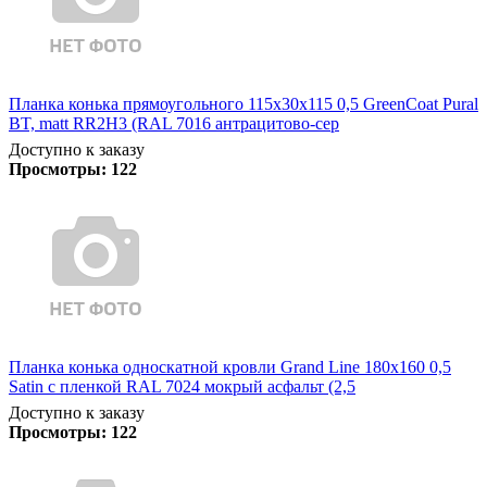
Планка конька прямоугольного 115х30х115 0,5 GreenCoat Pural
BT, matt RR2Н3 (RAL 7016 антрацитово-сер
Доступно к заказу
Просмотры:
122
Планка конька односкатной кровли Grand Line 180x160 0,5
Satin с пленкой RAL 7024 мокрый асфальт (2,5
Доступно к заказу
Просмотры:
122