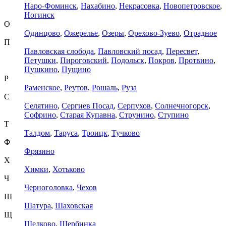
Наро-Фоминск
,
Нахабино
,
Некрасовка
,
Новопетровское
,
Ногинск
О
Одинцово
,
Ожерелье
,
Озеры
,
Орехово-Зуево
,
Отрадное
П
Павловская слобода
,
Павловский посад
,
Пересвет
,
Петушки
,
Пироговский
,
Подольск
,
Покров
,
Протвино
,
Пушкино
,
Пущино
Р
Раменское
,
Реутов
,
Рошаль
,
Руза
С
Селятино
,
Сергиев Посад
,
Серпухов
,
Солнечногорск
,
Софрино
,
Старая Купавна
,
Струнино
,
Ступино
Т
Талдом
,
Таруса
,
Троицк
,
Тучково
Ф
Фрязино
Х
Химки
,
Хотьково
Ч
Черноголовка
,
Чехов
Ш
Шатура
,
Шаховская
Щ
Щелково
,
Щербинка