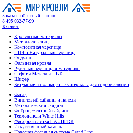
Заказать обратный звонок
8 495 032-77-99
Каталог
Кровельные материалы
Металлочерепица
Композитная черепица
ЦПЧ и Натуральная черепица
Ондулин
Фальцевая кровля
Рулонная черепица и материалы
Софиты Металл и ПВХ
Шифер
Битумные и полимерные материалы для гидроизоляции
Фасад
Виниловый сайдинг и панели
Металлический сайдинг
Фиброцементный сайдинг
Термопанели White Hills
Фасадная плитка HAUBERK
Искусственный камень
Навесная фасадная система Grand Line