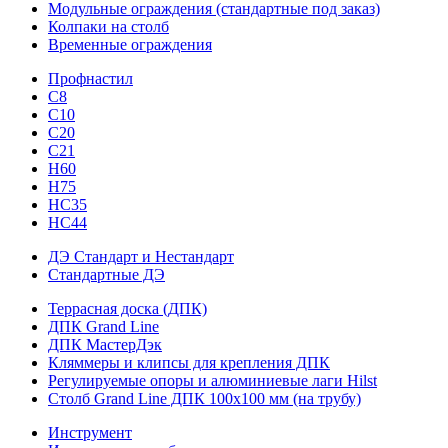
Модульные ограждения (стандартные под заказ)
Колпаки на столб
Временные ограждения
Профнастил
С8
С10
С20
С21
H60
H75
HС35
НС44
ДЭ Стандарт и Нестандарт
Стандартные ДЭ
Террасная доска (ДПК)
ДПК Grand Line
ДПК МастерДэк
Кляммеры и клипсы для крепления ДПК
Регулируемые опоры и алюминиевые лаги Hilst
Столб Grand Line ДПК 100х100 мм (на трубу)
Инструмент