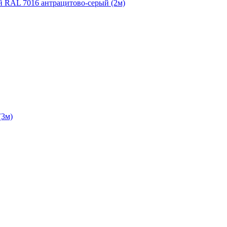
ой RAL 7016 антрацитово-серый (2м)
(3м)