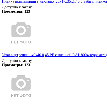
Планка примыкания в накладку 25х17х35х17 0,5 Satin с пленк
Доступно к заказу
Просмотры:
123
Угол внутренний 40х40 0,45 PE с пленкой RAL 8004 терракота 
Доступно к заказу
Просмотры:
123