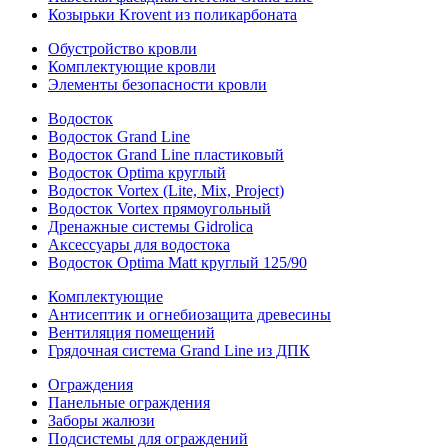
Козырьки Krovent из поликарбоната
Обустройство кровли
Комплектующие кровли
Элементы безопасности кровли
Водосток
Водосток Grand Line
Водосток Grand Line пластиковый
Водосток Optima круглый
Водосток Vortex (Lite, Mix, Project)
Водосток Vortex прямоугольный
Дренажные системы Gidrolica
Аксессуары для водостока
Водосток Optima Matt круглый 125/90
Комплектующие
Антисептик и огнебиозащита древесины
Вентиляция помещений
Грядочная система Grand Line из ДПК
Ограждения
Панельные ограждения
Заборы жалюзи
Подсистемы для ограждений