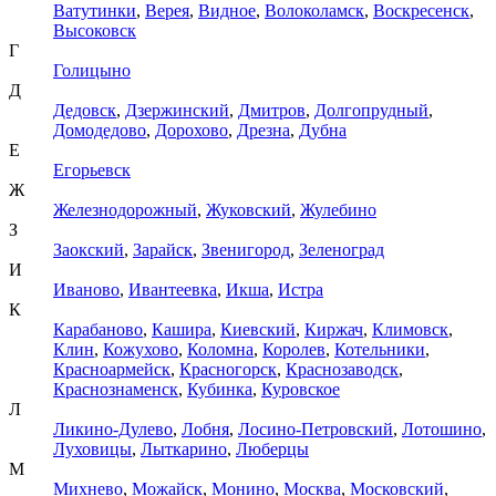
Ватутинки
,
Верея
,
Видное
,
Волоколамск
,
Воскресенск
,
Высоковск
Г
Голицыно
Д
Дедовск
,
Дзержинский
,
Дмитров
,
Долгопрудный
,
Домодедово
,
Дорохово
,
Дрезна
,
Дубна
Е
Егорьевск
Ж
Железнодорожный
,
Жуковский
,
Жулебино
З
Заокский
,
Зарайск
,
Звенигород
,
Зеленоград
И
Иваново
,
Ивантеевка
,
Икша
,
Истра
К
Карабаново
,
Кашира
,
Киевский
,
Киржач
,
Климовск
,
Клин
,
Кожухово
,
Коломна
,
Королев
,
Котельники
,
Красноармейск
,
Красногорск
,
Краснозаводск
,
Краснознаменск
,
Кубинка
,
Куровское
Л
Ликино-Дулево
,
Лобня
,
Лосино-Петровский
,
Лотошино
,
Луховицы
,
Лыткарино
,
Люберцы
М
Михнево
,
Можайск
,
Монино
,
Москва
,
Московский
,