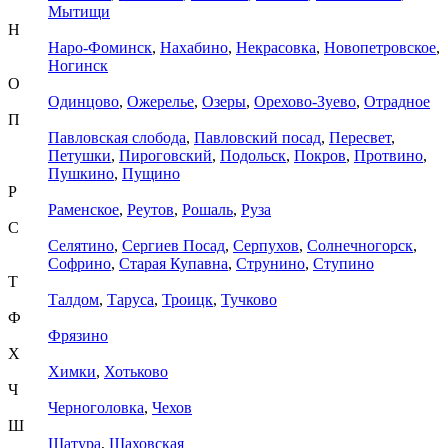
Мытищи
Н
Наро-Фоминск
,
Нахабино
,
Некрасовка
,
Новопетровское
,
Ногинск
О
Одинцово
,
Ожерелье
,
Озеры
,
Орехово-Зуево
,
Отрадное
П
Павловская слобода
,
Павловский посад
,
Пересвет
,
Петушки
,
Пироговский
,
Подольск
,
Покров
,
Протвино
,
Пушкино
,
Пущино
Р
Раменское
,
Реутов
,
Рошаль
,
Руза
С
Селятино
,
Сергиев Посад
,
Серпухов
,
Солнечногорск
,
Софрино
,
Старая Купавна
,
Струнино
,
Ступино
Т
Талдом
,
Таруса
,
Троицк
,
Тучково
Ф
Фрязино
Х
Химки
,
Хотьково
Ч
Черноголовка
,
Чехов
Ш
Шатура
,
Шаховская