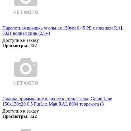
Парапетная крышка угольная 150мм 0,45 PE с пленкой RAL
5021 водная синь (2,5м)
Доступно к заказу
Просмотры:
122
Планка примыкание верхнее к стене фальц Grand Line
150х130х20 0,5 PurLite Matt RAL 8004 терракота (3
Доступно к заказу
Просмотры:
122