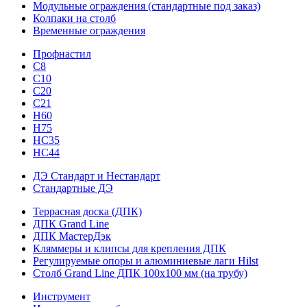
Модульные ограждения (стандартные под заказ)
Колпаки на столб
Временные ограждения
Профнастил
С8
С10
С20
С21
H60
H75
HС35
НС44
ДЭ Стандарт и Нестандарт
Стандартные ДЭ
Террасная доска (ДПК)
ДПК Grand Line
ДПК МастерДэк
Кляммеры и клипсы для крепления ДПК
Регулируемые опоры и алюминиевые лаги Hilst
Столб Grand Line ДПК 100х100 мм (на трубу)
Инструмент