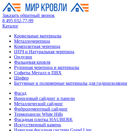
Заказать обратный звонок
8 495 032-77-99
Каталог
Кровельные материалы
Металлочерепица
Композитная черепица
ЦПЧ и Натуральная черепица
Ондулин
Фальцевая кровля
Рулонная черепица и материалы
Софиты Металл и ПВХ
Шифер
Битумные и полимерные материалы для гидроизоляции
Фасад
Виниловый сайдинг и панели
Металлический сайдинг
Фиброцементный сайдинг
Термопанели White Hills
Фасадная плитка HAUBERK
Искусственный камень
Навесная фасадная система Grand Line