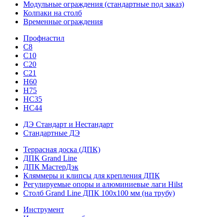
Модульные ограждения (стандартные под заказ)
Колпаки на столб
Временные ограждения
Профнастил
С8
С10
С20
С21
H60
H75
HС35
НС44
ДЭ Стандарт и Нестандарт
Стандартные ДЭ
Террасная доска (ДПК)
ДПК Grand Line
ДПК МастерДэк
Кляммеры и клипсы для крепления ДПК
Регулируемые опоры и алюминиевые лаги Hilst
Столб Grand Line ДПК 100х100 мм (на трубу)
Инструмент