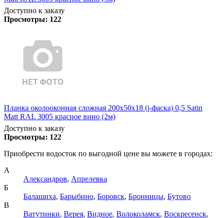
Доступно к заказу
Просмотры:
122
Планка околооконная сложная 200х50х18 (j-фаска) 0,5 Satin
Matt RAL 3005 красное вино (2м)
Доступно к заказу
Просмотры:
122
Приобрести водосток по выгодной цене вы можете в городах:
А
Александров
,
Апрелевка
Б
Балашиха
,
Барыбино
,
Боровск
,
Бронницы
,
Бутово
В
Ватутинки
,
Верея
,
Видное
,
Волоколамск
,
Воскресенск
,