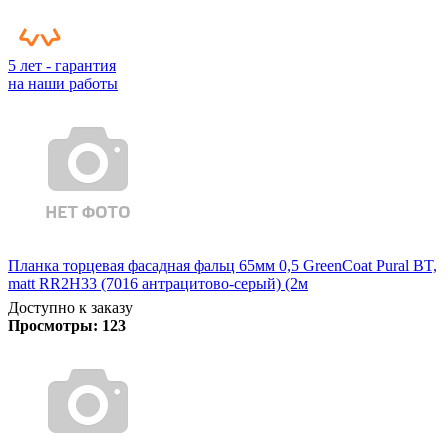
5 лет - гарантия
на наши работы
Планка торцевая фасадная фальц 65мм 0,5 GreenCoat Pural BT,
matt RR2H33 (7016 антрацитово-серый) (2м
Доступно к заказу
Просмотры:
123