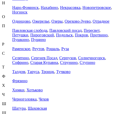
Н
Наро-Фоминск
,
Нахабино
,
Некрасовка
,
Новопетровское
,
Ногинск
О
Одинцово
,
Ожерелье
,
Озеры
,
Орехово-Зуево
,
Отрадное
П
Павловская слобода
,
Павловский посад
,
Пересвет
,
Петушки
,
Пироговский
,
Подольск
,
Покров
,
Протвино
,
Пушкино
,
Пущино
Р
Раменское
,
Реутов
,
Рошаль
,
Руза
С
Селятино
,
Сергиев Посад
,
Серпухов
,
Солнечногорск
,
Софрино
,
Старая Купавна
,
Струнино
,
Ступино
Т
Талдом
,
Таруса
,
Троицк
,
Тучково
Ф
Фрязино
Х
Химки
,
Хотьково
Ч
Черноголовка
,
Чехов
Ш
Шатура
,
Шаховская
Щ