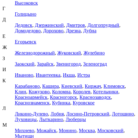
Высоковск
Г
Голицыно
Д
Дедовск
,
Дзержинский
,
Дмитров
,
Долгопрудный
,
Домодедово
,
Дорохово
,
Дрезна
,
Дубна
Е
Егорьевск
Ж
Железнодорожный
,
Жуковский
,
Жулебино
З
Заокский
,
Зарайск
,
Звенигород
,
Зеленоград
И
Иваново
,
Ивантеевка
,
Икша
,
Истра
К
Карабаново
,
Кашира
,
Киевский
,
Киржач
,
Климовск
,
Клин
,
Кожухово
,
Коломна
,
Королев
,
Котельники
,
Красноармейск
,
Красногорск
,
Краснозаводск
,
Краснознаменск
,
Кубинка
,
Куровское
Л
Ликино-Дулево
,
Лобня
,
Лосино-Петровский
,
Лотошино
,
Луховицы
,
Лыткарино
,
Люберцы
М
Михнево
,
Можайск
,
Монино
,
Москва
,
Московский
,
Мытищи