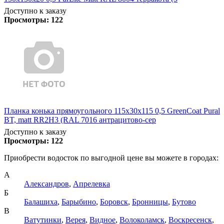
Доступно к заказу
Просмотры:
122
Планка конька прямоугольного 115х30х115 0,5 GreenCoat Pural
BT, matt RR2Н3 (RAL 7016 антрацитово-сер
Доступно к заказу
Просмотры:
122
Приобрести водосток по выгодной цене вы можете в городах:
А
Александров
,
Апрелевка
Б
Балашиха
,
Барыбино
,
Боровск
,
Бронницы
,
Бутово
В
Ватутинки
,
Верея
,
Видное
,
Волоколамск
,
Воскресенск
,