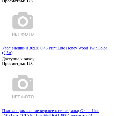
Просмотры:
123
Угол внешний 30х30 0,45 Print Elite Honey Wood TwinColor
(2,5м)
Доступно к заказу
Просмотры:
123
Планка примыкание верхнее к стене фальц Grand Line
150х130х20 0,5 PurLite Matt RAL 8004 терракота (3