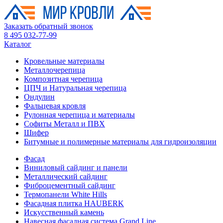
Заказать обратный звонок
8 495 032-77-99
Каталог
Кровельные материалы
Металлочерепица
Композитная черепица
ЦПЧ и Натуральная черепица
Ондулин
Фальцевая кровля
Рулонная черепица и материалы
Софиты Металл и ПВХ
Шифер
Битумные и полимерные материалы для гидроизоляции
Фасад
Виниловый сайдинг и панели
Металлический сайдинг
Фиброцементный сайдинг
Термопанели White Hills
Фасадная плитка HAUBERK
Искусственный камень
Навесная фасадная система Grand Line