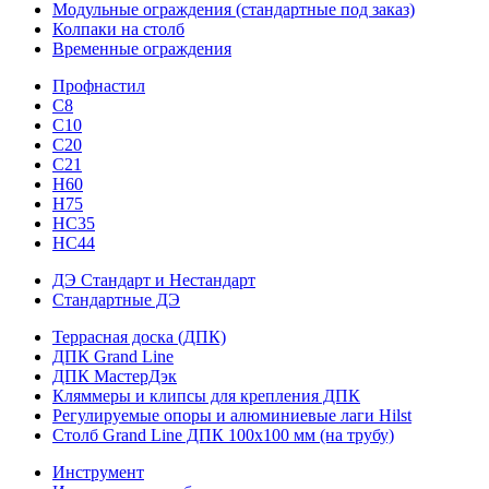
Модульные ограждения (стандартные под заказ)
Колпаки на столб
Временные ограждения
Профнастил
С8
С10
С20
С21
H60
H75
HС35
НС44
ДЭ Стандарт и Нестандарт
Стандартные ДЭ
Террасная доска (ДПК)
ДПК Grand Line
ДПК МастерДэк
Кляммеры и клипсы для крепления ДПК
Регулируемые опоры и алюминиевые лаги Hilst
Столб Grand Line ДПК 100х100 мм (на трубу)
Инструмент