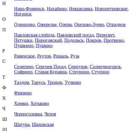
Н
Наро-Фоминск
,
Нахабино
,
Некрасовка
,
Новопетровское
,
Ногинск
О
Одинцово
,
Ожерелье
,
Озеры
,
Орехово-Зуево
,
Отрадное
П
Павловская слобода
,
Павловский посад
,
Пересвет
,
Петушки
,
Пироговский
,
Подольск
,
Покров
,
Протвино
,
Пушкино
,
Пущино
Р
Раменское
,
Реутов
,
Рошаль
,
Руза
С
Селятино
,
Сергиев Посад
,
Серпухов
,
Солнечногорск
,
Софрино
,
Старая Купавна
,
Струнино
,
Ступино
Т
Талдом
,
Таруса
,
Троицк
,
Тучково
Ф
Фрязино
Х
Химки
,
Хотьково
Ч
Черноголовка
,
Чехов
Ш
Шатура
,
Шаховская
Щ