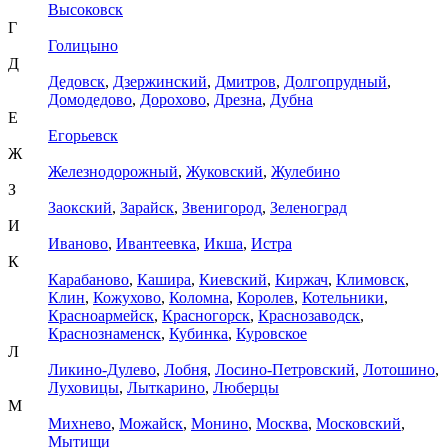
Высоковск
Г
Голицыно
Д
Дедовск
,
Дзержинский
,
Дмитров
,
Долгопрудный
,
Домодедово
,
Дорохово
,
Дрезна
,
Дубна
Е
Егорьевск
Ж
Железнодорожный
,
Жуковский
,
Жулебино
З
Заокский
,
Зарайск
,
Звенигород
,
Зеленоград
И
Иваново
,
Ивантеевка
,
Икша
,
Истра
К
Карабаново
,
Кашира
,
Киевский
,
Киржач
,
Климовск
,
Клин
,
Кожухово
,
Коломна
,
Королев
,
Котельники
,
Красноармейск
,
Красногорск
,
Краснозаводск
,
Краснознаменск
,
Кубинка
,
Куровское
Л
Ликино-Дулево
,
Лобня
,
Лосино-Петровский
,
Лотошино
,
Луховицы
,
Лыткарино
,
Люберцы
М
Михнево
,
Можайск
,
Монино
,
Москва
,
Московский
,
Мытищи