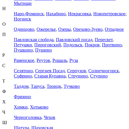
Мытищи
Н
Наро-Фоминск
,
Нахабино
,
Некрасовка
,
Новопетровское
,
Ногинск
О
Одинцово
,
Ожерелье
,
Озеры
,
Орехово-Зуево
,
Отрадное
П
Павловская слобода
,
Павловский посад
,
Пересвет
,
Петушки
,
Пироговский
,
Подольск
,
Покров
,
Протвино
,
Пушкино
,
Пущино
Р
Раменское
,
Реутов
,
Рошаль
,
Руза
С
Селятино
,
Сергиев Посад
,
Серпухов
,
Солнечногорск
,
Софрино
,
Старая Купавна
,
Струнино
,
Ступино
Т
Талдом
,
Таруса
,
Троицк
,
Тучково
Ф
Фрязино
Х
Химки
,
Хотьково
Ч
Черноголовка
,
Чехов
Ш
Шатура
,
Шаховская