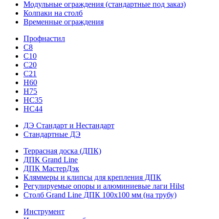
Модульные ограждения (стандартные под заказ)
Колпаки на столб
Временные ограждения
Профнастил
С8
С10
С20
С21
H60
H75
HС35
НС44
ДЭ Стандарт и Нестандарт
Стандартные ДЭ
Террасная доска (ДПК)
ДПК Grand Line
ДПК МастерДэк
Кляммеры и клипсы для крепления ДПК
Регулируемые опоры и алюминиевые лаги Hilst
Столб Grand Line ДПК 100х100 мм (на трубу)
Инструмент