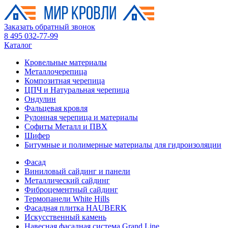
Заказать обратный звонок
8 495 032-77-99
Каталог
Кровельные материалы
Металлочерепица
Композитная черепица
ЦПЧ и Натуральная черепица
Ондулин
Фальцевая кровля
Рулонная черепица и материалы
Софиты Металл и ПВХ
Шифер
Битумные и полимерные материалы для гидроизоляции
Фасад
Виниловый сайдинг и панели
Металлический сайдинг
Фиброцементный сайдинг
Термопанели White Hills
Фасадная плитка HAUBERK
Искусственный камень
Навесная фасадная система Grand Line