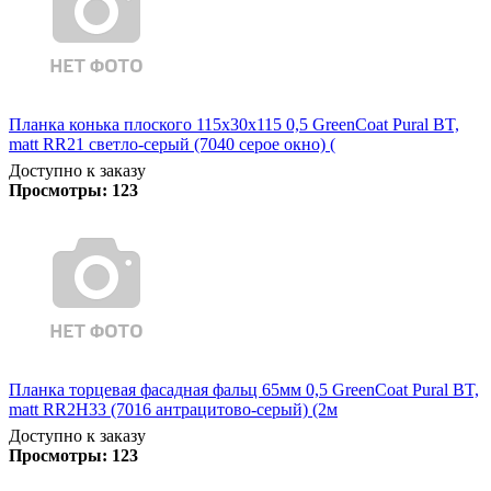
Планка конька плоского 115х30х115 0,5 GreenCoat Pural BT,
matt RR21 светло-серый (7040 серое окно) (
Доступно к заказу
Просмотры:
123
Планка торцевая фасадная фальц 65мм 0,5 GreenCoat Pural BT,
matt RR2H33 (7016 антрацитово-серый) (2м
Доступно к заказу
Просмотры:
123