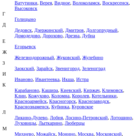
Ватутинки
,
Верея
,
Видное
,
Волоколамск
,
Воскресенск
,
Высоковск
Г
Голицыно
Д
Дедовск
,
Дзержинский
,
Дмитров
,
Долгопрудный
,
Домодедово
,
Дорохово
,
Дрезна
,
Дубна
Е
Егорьевск
Ж
Железнодорожный
,
Жуковский
,
Жулебино
З
Заокский
,
Зарайск
,
Звенигород
,
Зеленоград
И
Иваново
,
Ивантеевка
,
Икша
,
Истра
К
Карабаново
,
Кашира
,
Киевский
,
Киржач
,
Климовск
,
Клин
,
Кожухово
,
Коломна
,
Королев
,
Котельники
,
Красноармейск
,
Красногорск
,
Краснозаводск
,
Краснознаменск
,
Кубинка
,
Куровское
Л
Ликино-Дулево
,
Лобня
,
Лосино-Петровский
,
Лотошино
,
Луховицы
,
Лыткарино
,
Люберцы
М
Михнево
,
Можайск
,
Монино
,
Москва
,
Московский
,