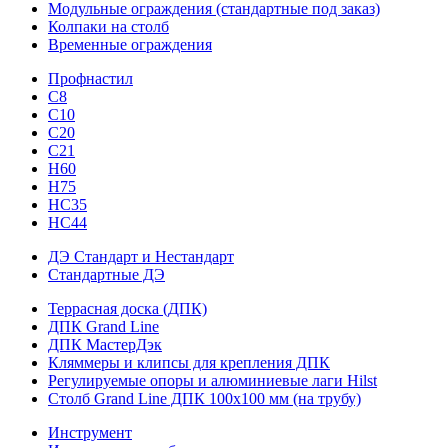
Модульные ограждения (стандартные под заказ)
Колпаки на столб
Временные ограждения
Профнастил
С8
С10
С20
С21
H60
H75
HС35
НС44
ДЭ Стандарт и Нестандарт
Стандартные ДЭ
Террасная доска (ДПК)
ДПК Grand Line
ДПК МастерДэк
Кляммеры и клипсы для крепления ДПК
Регулируемые опоры и алюминиевые лаги Hilst
Столб Grand Line ДПК 100х100 мм (на трубу)
Инструмент