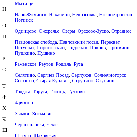
Мытищи
Н
Наро-Фоминск
,
Нахабино
,
Некрасовка
,
Новопетровское
,
Ногинск
О
Одинцово
,
Ожерелье
,
Озеры
,
Орехово-Зуево
,
Отрадное
П
Павловская слобода
,
Павловский посад
,
Пересвет
,
Петушки
,
Пироговский
,
Подольск
,
Покров
,
Протвино
,
Пушкино
,
Пущино
Р
Раменское
,
Реутов
,
Рошаль
,
Руза
С
Селятино
,
Сергиев Посад
,
Серпухов
,
Солнечногорск
,
Софрино
,
Старая Купавна
,
Струнино
,
Ступино
Т
Талдом
,
Таруса
,
Троицк
,
Тучково
Ф
Фрязино
Х
Химки
,
Хотьково
Ч
Черноголовка
,
Чехов
Ш
Шатура
,
Шаховская