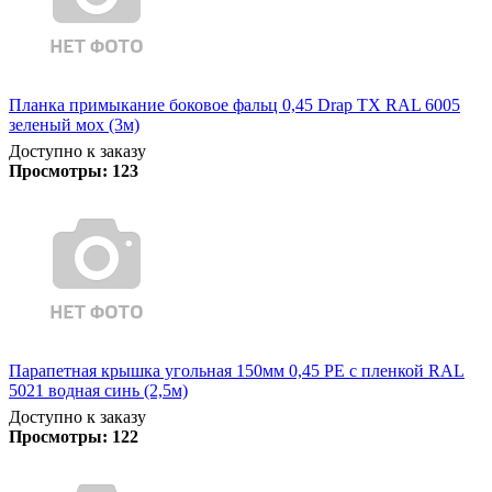
Планка примыкание боковое фальц 0,45 Drap TX RAL 6005
зеленый мох (3м)
Доступно к заказу
Просмотры:
123
Парапетная крышка угольная 150мм 0,45 PE с пленкой RAL
5021 водная синь (2,5м)
Доступно к заказу
Просмотры:
122