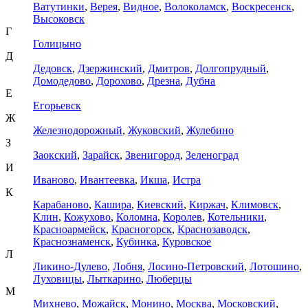
Ватутинки
,
Верея
,
Видное
,
Волоколамск
,
Воскресенск
,
Высоковск
Г
Голицыно
Д
Дедовск
,
Дзержинский
,
Дмитров
,
Долгопрудный
,
Домодедово
,
Дорохово
,
Дрезна
,
Дубна
Е
Егорьевск
Ж
Железнодорожный
,
Жуковский
,
Жулебино
З
Заокский
,
Зарайск
,
Звенигород
,
Зеленоград
И
Иваново
,
Ивантеевка
,
Икша
,
Истра
К
Карабаново
,
Кашира
,
Киевский
,
Киржач
,
Климовск
,
Клин
,
Кожухово
,
Коломна
,
Королев
,
Котельники
,
Красноармейск
,
Красногорск
,
Краснозаводск
,
Краснознаменск
,
Кубинка
,
Куровское
Л
Ликино-Дулево
,
Лобня
,
Лосино-Петровский
,
Лотошино
,
Луховицы
,
Лыткарино
,
Люберцы
М
Михнево
,
Можайск
,
Монино
,
Москва
,
Московский
,