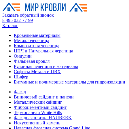
Заказать обратный звонок
8 495 032-77-99
Каталог
Кровельные материалы
Металлочерепица
Композитная черепица
ЦПЧ и Натуральная черепица
Ондулин
Фальцевая кровля
Рулонная черепица и материалы
Софиты Металл и ПВХ
Шифер
Битумные и полимерные материалы для гидроизоляции
Фасад
Виниловый сайдинг и панели
Металлический сайдинг
Фиброцементный сайдинг
Термопанели White Hills
Фасадная плитка HAUBERK
Искусственный камень
Навесная фасадная система Grand Line