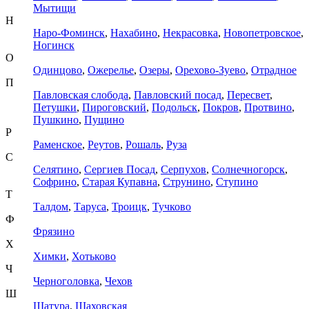
Мытищи
Н
Наро-Фоминск
,
Нахабино
,
Некрасовка
,
Новопетровское
,
Ногинск
О
Одинцово
,
Ожерелье
,
Озеры
,
Орехово-Зуево
,
Отрадное
П
Павловская слобода
,
Павловский посад
,
Пересвет
,
Петушки
,
Пироговский
,
Подольск
,
Покров
,
Протвино
,
Пушкино
,
Пущино
Р
Раменское
,
Реутов
,
Рошаль
,
Руза
С
Селятино
,
Сергиев Посад
,
Серпухов
,
Солнечногорск
,
Софрино
,
Старая Купавна
,
Струнино
,
Ступино
Т
Талдом
,
Таруса
,
Троицк
,
Тучково
Ф
Фрязино
Х
Химки
,
Хотьково
Ч
Черноголовка
,
Чехов
Ш
Шатура
,
Шаховская