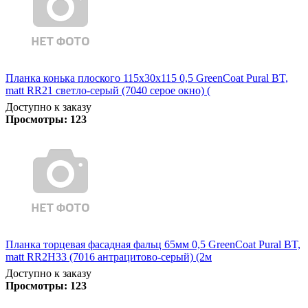
Планка конька плоского 115х30х115 0,5 GreenCoat Pural BT,
matt RR21 светло-серый (7040 серое окно) (
Доступно к заказу
Просмотры:
123
Планка торцевая фасадная фальц 65мм 0,5 GreenCoat Pural BT,
matt RR2H33 (7016 антрацитово-серый) (2м
Доступно к заказу
Просмотры:
123