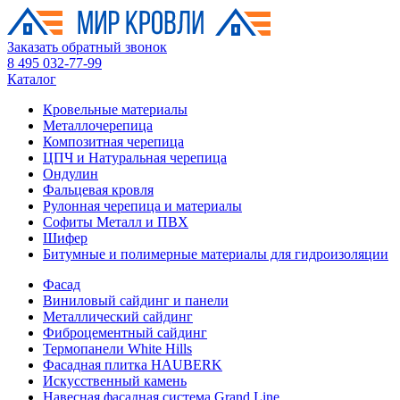
Заказать обратный звонок
8 495 032-77-99
Каталог
Кровельные материалы
Металлочерепица
Композитная черепица
ЦПЧ и Натуральная черепица
Ондулин
Фальцевая кровля
Рулонная черепица и материалы
Софиты Металл и ПВХ
Шифер
Битумные и полимерные материалы для гидроизоляции
Фасад
Виниловый сайдинг и панели
Металлический сайдинг
Фиброцементный сайдинг
Термопанели White Hills
Фасадная плитка HAUBERK
Искусственный камень
Навесная фасадная система Grand Line