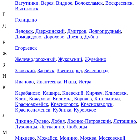
Ватутинки
,
Верея
,
Видное
,
Волоколамск
,
Воскресенск
,
Высоковск
Г
Голицыно
Д
Дедовск
,
Дзержинский
,
Дмитров
,
Долгопрудный
,
Домодедово
,
Дорохово
,
Дрезна
,
Дубна
Е
Егорьевск
Ж
Железнодорожный
,
Жуковский
,
Жулебино
З
Заокский
,
Зарайск
,
Звенигород
,
Зеленоград
И
Иваново
,
Ивантеевка
,
Икша
,
Истра
К
Карабаново
,
Кашира
,
Киевский
,
Киржач
,
Климовск
,
Клин
,
Кожухово
,
Коломна
,
Королев
,
Котельники
,
Красноармейск
,
Красногорск
,
Краснозаводск
,
Краснознаменск
,
Кубинка
,
Куровское
Л
Ликино-Дулево
,
Лобня
,
Лосино-Петровский
,
Лотошино
,
Луховицы
,
Лыткарино
,
Люберцы
М
Михнево
,
Можайск
,
Монино
,
Москва
,
Московский
,