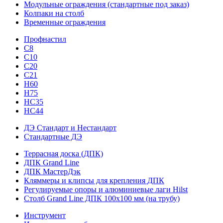
Модульные ограждения (стандартные под заказ)
Колпаки на столб
Временные ограждения
Профнастил
С8
С10
С20
С21
H60
H75
HС35
НС44
ДЭ Стандарт и Нестандарт
Стандартные ДЭ
Террасная доска (ДПК)
ДПК Grand Line
ДПК МастерДэк
Кляммеры и клипсы для крепления ДПК
Регулируемые опоры и алюминиевые лаги Hilst
Столб Grand Line ДПК 100х100 мм (на трубу)
Инструмент