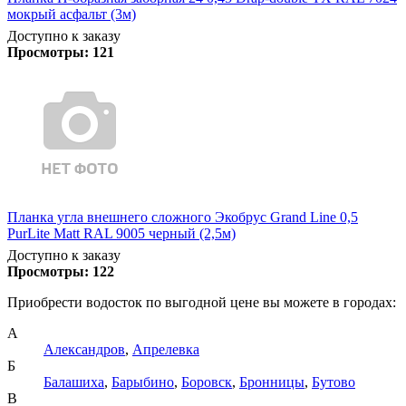
мокрый асфальт (3м)
Доступно к заказу
Просмотры:
121
Планка угла внешнего сложного Экобрус Grand Line 0,5
PurLite Matt RAL 9005 черный (2,5м)
Доступно к заказу
Просмотры:
122
Приобрести водосток по выгодной цене вы можете в городах:
А
Александров
,
Апрелевка
Б
Балашиха
,
Барыбино
,
Боровск
,
Бронницы
,
Бутово
В