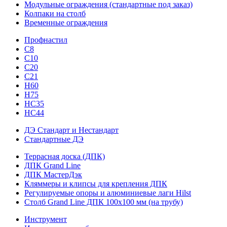
Модульные ограждения (стандартные под заказ)
Колпаки на столб
Временные ограждения
Профнастил
С8
С10
С20
С21
H60
H75
HС35
НС44
ДЭ Стандарт и Нестандарт
Стандартные ДЭ
Террасная доска (ДПК)
ДПК Grand Line
ДПК МастерДэк
Кляммеры и клипсы для крепления ДПК
Регулируемые опоры и алюминиевые лаги Hilst
Столб Grand Line ДПК 100х100 мм (на трубу)
Инструмент