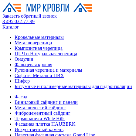
Заказать обратный звонок
8 495 032-77-99
Каталог
Кровельные материалы
Металлочерепица
Композитная черепица
ЦПЧ и Натуральная черепица
Ондулин
Фальцевая кровля
Рулонная черепица и материалы
Софиты Металл и ПВХ
Шифер
Битумные и полимерные материалы для гидроизоляции
Фасад
Виниловый сайдинг и панели
Металлический сайдинг
Фиброцементный сайдинг
Термопанели White Hills
Фасадная плитка HAUBERK
Искусственный камень
Навесная фасадная система Grand Line