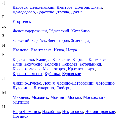
Д
Дедовск
,
Дзержинский
,
Дмитров
,
Долгопрудный
,
Домодедово
,
Дорохово
,
Дрезна
,
Дубна
Е
Егорьевск
Ж
Железнодорожный
,
Жуковский
,
Жулебино
З
Заокский
,
Зарайск
,
Звенигород
,
Зеленоград
И
Иваново
,
Ивантеевка
,
Икша
,
Истра
К
Карабаново
,
Кашира
,
Киевский
,
Киржач
,
Климовск
,
Клин
,
Кожухово
,
Коломна
,
Королев
,
Котельники
,
Красноармейск
,
Красногорск
,
Краснозаводск
,
Краснознаменск
,
Кубинка
,
Куровское
Л
Ликино-Дулево
,
Лобня
,
Лосино-Петровский
,
Лотошино
,
Луховицы
,
Лыткарино
,
Люберцы
М
Михнево
,
Можайск
,
Монино
,
Москва
,
Московский
,
Мытищи
Н
Наро-Фоминск
,
Нахабино
,
Некрасовка
,
Новопетровское
,
Ногинск