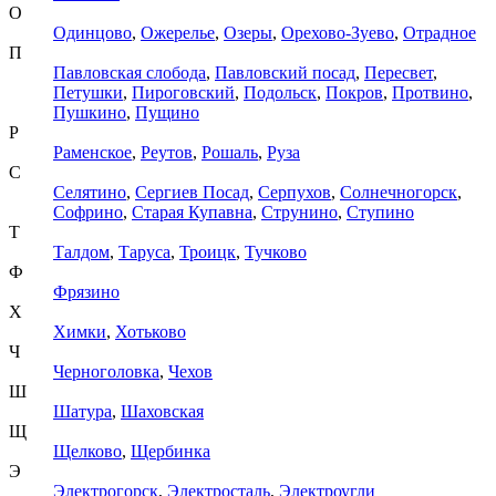
О
Одинцово
,
Ожерелье
,
Озеры
,
Орехово-Зуево
,
Отрадное
П
Павловская слобода
,
Павловский посад
,
Пересвет
,
Петушки
,
Пироговский
,
Подольск
,
Покров
,
Протвино
,
Пушкино
,
Пущино
Р
Раменское
,
Реутов
,
Рошаль
,
Руза
С
Селятино
,
Сергиев Посад
,
Серпухов
,
Солнечногорск
,
Софрино
,
Старая Купавна
,
Струнино
,
Ступино
Т
Талдом
,
Таруса
,
Троицк
,
Тучково
Ф
Фрязино
Х
Химки
,
Хотьково
Ч
Черноголовка
,
Чехов
Ш
Шатура
,
Шаховская
Щ
Щелково
,
Щербинка
Э
Электрогорск
,
Электросталь
,
Электроугли