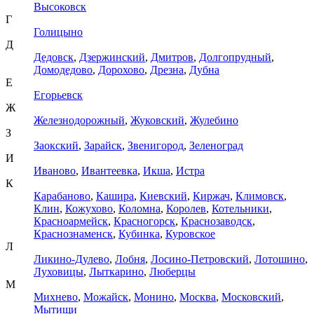
Высоковск
Г
Голицыно
Д
Дедовск
,
Дзержинский
,
Дмитров
,
Долгопрудный
,
Домодедово
,
Дорохово
,
Дрезна
,
Дубна
Е
Егорьевск
Ж
Железнодорожный
,
Жуковский
,
Жулебино
З
Заокский
,
Зарайск
,
Звенигород
,
Зеленоград
И
Иваново
,
Ивантеевка
,
Икша
,
Истра
К
Карабаново
,
Кашира
,
Киевский
,
Киржач
,
Климовск
,
Клин
,
Кожухово
,
Коломна
,
Королев
,
Котельники
,
Красноармейск
,
Красногорск
,
Краснозаводск
,
Краснознаменск
,
Кубинка
,
Куровское
Л
Ликино-Дулево
,
Лобня
,
Лосино-Петровский
,
Лотошино
,
Луховицы
,
Лыткарино
,
Люберцы
М
Михнево
,
Можайск
,
Монино
,
Москва
,
Московский
,
Мытищи