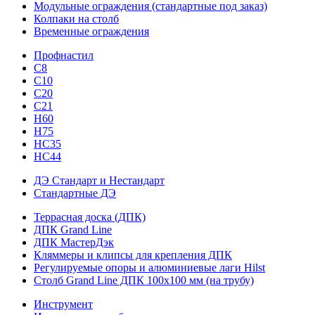
Модульные ограждения (стандартные под заказ)
Колпаки на столб
Временные ограждения
Профнастил
С8
С10
С20
С21
H60
H75
HС35
НС44
ДЭ Стандарт и Нестандарт
Стандартные ДЭ
Террасная доска (ДПК)
ДПК Grand Line
ДПК МастерДэк
Кляммеры и клипсы для крепления ДПК
Регулируемые опоры и алюминиевые лаги Hilst
Столб Grand Line ДПК 100х100 мм (на трубу)
Инструмент