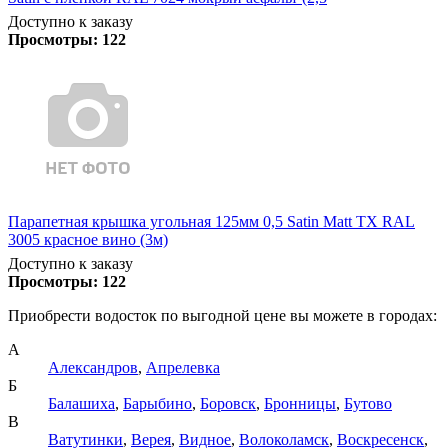
Доступно к заказу
Просмотры:
122
Парапетная крышка угольная 125мм 0,5 Satin Matt TX RAL
3005 красное вино (3м)
Доступно к заказу
Просмотры:
122
Приобрести водосток по выгодной цене вы можете в городах:
А
Александров
,
Апрелевка
Б
Балашиха
,
Барыбино
,
Боровск
,
Бронницы
,
Бутово
В
Ватутинки
,
Верея
,
Видное
,
Волоколамск
,
Воскресенск
,