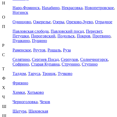
Н
Наро-Фоминск
,
Нахабино
,
Некрасовка
,
Новопетровское
,
Ногинск
О
Одинцово
,
Ожерелье
,
Озеры
,
Орехово-Зуево
,
Отрадное
П
Павловская слобода
,
Павловский посад
,
Пересвет
,
Петушки
,
Пироговский
,
Подольск
,
Покров
,
Протвино
,
Пушкино
,
Пущино
Р
Раменское
,
Реутов
,
Рошаль
,
Руза
С
Селятино
,
Сергиев Посад
,
Серпухов
,
Солнечногорск
,
Софрино
,
Старая Купавна
,
Струнино
,
Ступино
Т
Талдом
,
Таруса
,
Троицк
,
Тучково
Ф
Фрязино
Х
Химки
,
Хотьково
Ч
Черноголовка
,
Чехов
Ш
Шатура
,
Шаховская
Щ