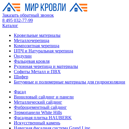
Заказать обратный звонок
8 495 032-77-99
Каталог
Кровельные материалы
Металлочерепица
Композитная черепица
ЦПЧ и Натуральная черепица
Ондулин
Фальцевая кровля
Рулонная черепица и материалы
Софиты Металл и ПВХ
Шифер
Битумные и полимерные материалы для гидроизоляции
Фасад
Виниловый сайдинг и панели
Металлический сайдинг
Фиброцементный сайдинг
Термопанели White Hills
Фасадная плитка HAUBERK
Искусственный камень
Навесная фасадная система Grand Line