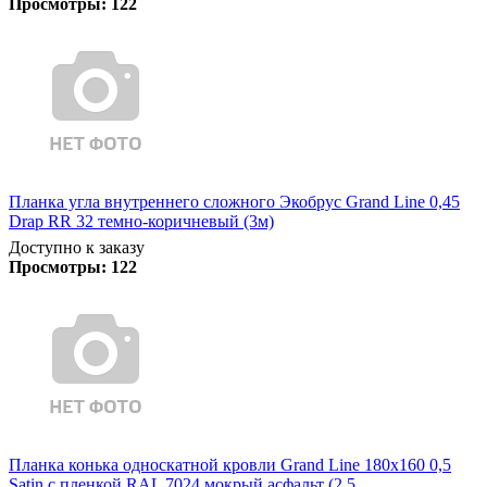
Просмотры:
122
Планка угла внутреннего сложного Экобрус Grand Line 0,45
Drap RR 32 темно-коричневый (3м)
Доступно к заказу
Просмотры:
122
Планка конька односкатной кровли Grand Line 180x160 0,5
Satin с пленкой RAL 7024 мокрый асфальт (2,5