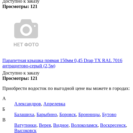
Доступно к заказу
Просмотры:
121
Парапетная крышка прямая 150мм 0,45 Drap TX RAL 7016
антрацитово-серый (2,5м)
Доступно к заказу
Просмотры:
121
Приобрести водосток по выгодной цене вы можете в городах:
А
Александров
,
Апрелевка
Б
Балашиха
,
Барыбино
,
Боровск
,
Бронницы
,
Бутово
В
Ватутинки
,
Верея
,
Видное
,
Волоколамск
,
Воскресенск
,
Высоковск