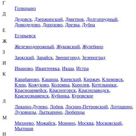
Г
Голицыно
Д
Дедовск
,
Дзержинский
,
Дмитров
,
Долгопрудный
,
Домодедово
,
Дорохово
,
Дрезна
,
Дубна
Е
Егорьевск
Ж
Железнодорожный
,
Жуковский
,
Жулебино
З
Заокский
,
Зарайск
,
Звенигород
,
Зеленоград
И
Иваново
,
Ивантеевка
,
Икша
,
Истра
К
Карабаново
,
Кашира
,
Киевский
,
Киржач
,
Климовск
,
Клин
,
Кожухово
,
Коломна
,
Королев
,
Котельники
,
Красноармейск
,
Красногорск
,
Краснозаводск
,
Краснознаменск
,
Кубинка
,
Куровское
Л
Ликино-Дулево
,
Лобня
,
Лосино-Петровский
,
Лотошино
,
Луховицы
,
Лыткарино
,
Люберцы
М
Михнево
,
Можайск
,
Монино
,
Москва
,
Московский
,
Мытищи
Н