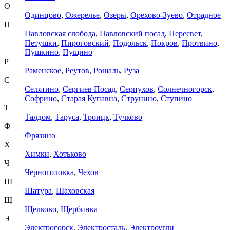
О
Одинцово
,
Ожерелье
,
Озеры
,
Орехово-Зуево
,
Отрадное
П
Павловская слобода
,
Павловский посад
,
Пересвет
,
Петушки
,
Пироговский
,
Подольск
,
Покров
,
Протвино
,
Пушкино
,
Пущино
Р
Раменское
,
Реутов
,
Рошаль
,
Руза
С
Селятино
,
Сергиев Посад
,
Серпухов
,
Солнечногорск
,
Софрино
,
Старая Купавна
,
Струнино
,
Ступино
Т
Талдом
,
Таруса
,
Троицк
,
Тучково
Ф
Фрязино
Х
Химки
,
Хотьково
Ч
Черноголовка
,
Чехов
Ш
Шатура
,
Шаховская
Щ
Щелково
,
Щербинка
Э
Электрогорск
,
Электросталь
,
Электроугли