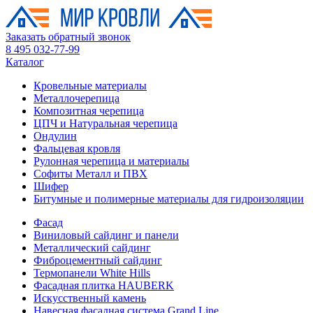
Заказать обратный звонок
8 495 032-77-99
Каталог
Кровельные материалы
Металлочерепица
Композитная черепица
ЦПЧ и Натуральная черепица
Ондулин
Фальцевая кровля
Рулонная черепица и материалы
Софиты Металл и ПВХ
Шифер
Битумные и полимерные материалы для гидроизоляции
Фасад
Виниловый сайдинг и панели
Металлический сайдинг
Фиброцементный сайдинг
Термопанели White Hills
Фасадная плитка HAUBERK
Искусственный камень
Навесная фасадная система Grand Line