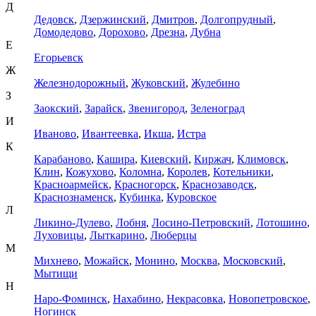
Д
Дедовск
,
Дзержинский
,
Дмитров
,
Долгопрудный
,
Домодедово
,
Дорохово
,
Дрезна
,
Дубна
Е
Егорьевск
Ж
Железнодорожный
,
Жуковский
,
Жулебино
З
Заокский
,
Зарайск
,
Звенигород
,
Зеленоград
И
Иваново
,
Ивантеевка
,
Икша
,
Истра
К
Карабаново
,
Кашира
,
Киевский
,
Киржач
,
Климовск
,
Клин
,
Кожухово
,
Коломна
,
Королев
,
Котельники
,
Красноармейск
,
Красногорск
,
Краснозаводск
,
Краснознаменск
,
Кубинка
,
Куровское
Л
Ликино-Дулево
,
Лобня
,
Лосино-Петровский
,
Лотошино
,
Луховицы
,
Лыткарино
,
Люберцы
М
Михнево
,
Можайск
,
Монино
,
Москва
,
Московский
,
Мытищи
Н
Наро-Фоминск
,
Нахабино
,
Некрасовка
,
Новопетровское
,
Ногинск