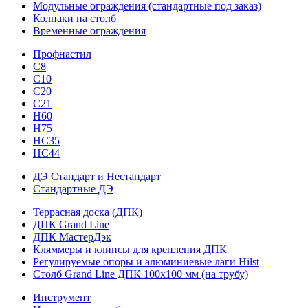
Модульные ограждения (стандартные под заказ)
Колпаки на столб
Временные ограждения
Профнастил
С8
С10
С20
С21
H60
H75
HС35
НС44
ДЭ Стандарт и Нестандарт
Стандартные ДЭ
Террасная доска (ДПК)
ДПК Grand Line
ДПК МастерДэк
Кляммеры и клипсы для крепления ДПК
Регулируемые опоры и алюминиевые лаги Hilst
Столб Grand Line ДПК 100х100 мм (на трубу)
Инструмент