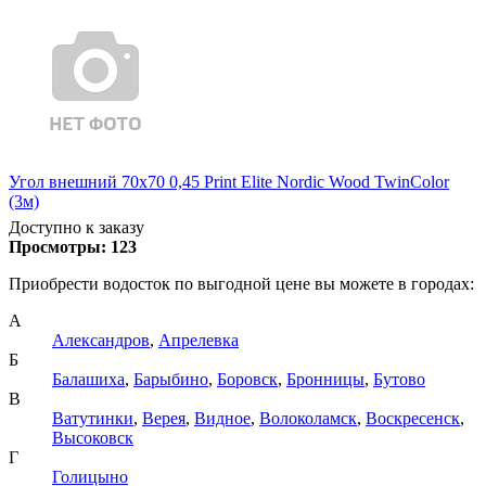
Угол внешний 70х70 0,45 Print Elite Nordic Wood TwinColor
(3м)
Доступно к заказу
Просмотры:
123
Приобрести водосток по выгодной цене вы можете в городах:
А
Александров
,
Апрелевка
Б
Балашиха
,
Барыбино
,
Боровск
,
Бронницы
,
Бутово
В
Ватутинки
,
Верея
,
Видное
,
Волоколамск
,
Воскресенск
,
Высоковск
Г
Голицыно