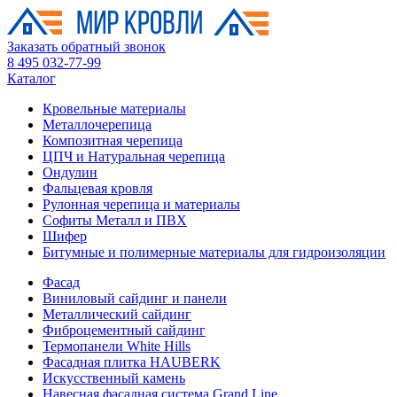
Заказать обратный звонок
8 495 032-77-99
Каталог
Кровельные материалы
Металлочерепица
Композитная черепица
ЦПЧ и Натуральная черепица
Ондулин
Фальцевая кровля
Рулонная черепица и материалы
Софиты Металл и ПВХ
Шифер
Битумные и полимерные материалы для гидроизоляции
Фасад
Виниловый сайдинг и панели
Металлический сайдинг
Фиброцементный сайдинг
Термопанели White Hills
Фасадная плитка HAUBERK
Искусственный камень
Навесная фасадная система Grand Line