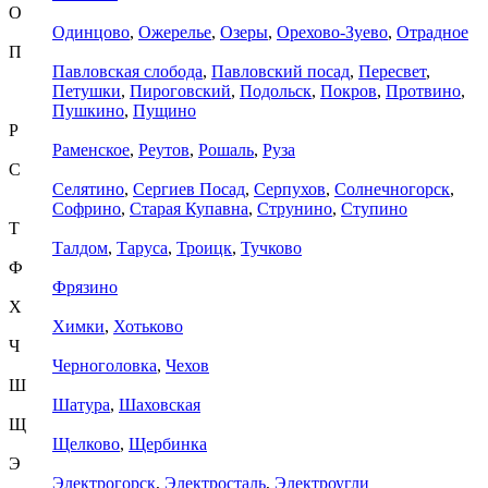
О
Одинцово
,
Ожерелье
,
Озеры
,
Орехово-Зуево
,
Отрадное
П
Павловская слобода
,
Павловский посад
,
Пересвет
,
Петушки
,
Пироговский
,
Подольск
,
Покров
,
Протвино
,
Пушкино
,
Пущино
Р
Раменское
,
Реутов
,
Рошаль
,
Руза
С
Селятино
,
Сергиев Посад
,
Серпухов
,
Солнечногорск
,
Софрино
,
Старая Купавна
,
Струнино
,
Ступино
Т
Талдом
,
Таруса
,
Троицк
,
Тучково
Ф
Фрязино
Х
Химки
,
Хотьково
Ч
Черноголовка
,
Чехов
Ш
Шатура
,
Шаховская
Щ
Щелково
,
Щербинка
Э
Электрогорск
,
Электросталь
,
Электроугли