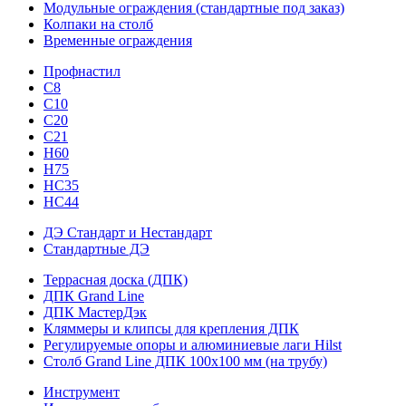
Модульные ограждения (стандартные под заказ)
Колпаки на столб
Временные ограждения
Профнастил
С8
С10
С20
С21
H60
H75
HС35
НС44
ДЭ Стандарт и Нестандарт
Стандартные ДЭ
Террасная доска (ДПК)
ДПК Grand Line
ДПК МастерДэк
Кляммеры и клипсы для крепления ДПК
Регулируемые опоры и алюминиевые лаги Hilst
Столб Grand Line ДПК 100х100 мм (на трубу)
Инструмент