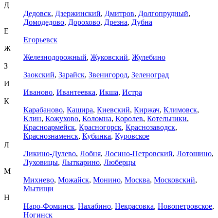
Д
Дедовск
,
Дзержинский
,
Дмитров
,
Долгопрудный
,
Домодедово
,
Дорохово
,
Дрезна
,
Дубна
Е
Егорьевск
Ж
Железнодорожный
,
Жуковский
,
Жулебино
З
Заокский
,
Зарайск
,
Звенигород
,
Зеленоград
И
Иваново
,
Ивантеевка
,
Икша
,
Истра
К
Карабаново
,
Кашира
,
Киевский
,
Киржач
,
Климовск
,
Клин
,
Кожухово
,
Коломна
,
Королев
,
Котельники
,
Красноармейск
,
Красногорск
,
Краснозаводск
,
Краснознаменск
,
Кубинка
,
Куровское
Л
Ликино-Дулево
,
Лобня
,
Лосино-Петровский
,
Лотошино
,
Луховицы
,
Лыткарино
,
Люберцы
М
Михнево
,
Можайск
,
Монино
,
Москва
,
Московский
,
Мытищи
Н
Наро-Фоминск
,
Нахабино
,
Некрасовка
,
Новопетровское
,
Ногинск