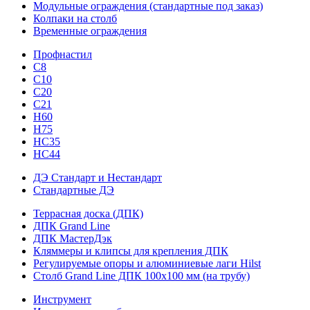
Модульные ограждения (стандартные под заказ)
Колпаки на столб
Временные ограждения
Профнастил
С8
С10
С20
С21
H60
H75
HС35
НС44
ДЭ Стандарт и Нестандарт
Стандартные ДЭ
Террасная доска (ДПК)
ДПК Grand Line
ДПК МастерДэк
Кляммеры и клипсы для крепления ДПК
Регулируемые опоры и алюминиевые лаги Hilst
Столб Grand Line ДПК 100х100 мм (на трубу)
Инструмент