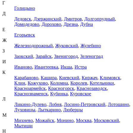
Г
Голицыно
Д
Дедовск
,
Дзержинский
,
Дмитров
,
Долгопрудный
,
Домодедово
,
Дорохово
,
Дрезна
,
Дубна
Е
Егорьевск
Ж
Железнодорожный
,
Жуковский
,
Жулебино
З
Заокский
,
Зарайск
,
Звенигород
,
Зеленоград
И
Иваново
,
Ивантеевка
,
Икша
,
Истра
К
Карабаново
,
Кашира
,
Киевский
,
Киржач
,
Климовск
,
Клин
,
Кожухово
,
Коломна
,
Королев
,
Котельники
,
Красноармейск
,
Красногорск
,
Краснозаводск
,
Краснознаменск
,
Кубинка
,
Куровское
Л
Ликино-Дулево
,
Лобня
,
Лосино-Петровский
,
Лотошино
,
Луховицы
,
Лыткарино
,
Люберцы
М
Михнево
,
Можайск
,
Монино
,
Москва
,
Московский
,
Мытищи
Н