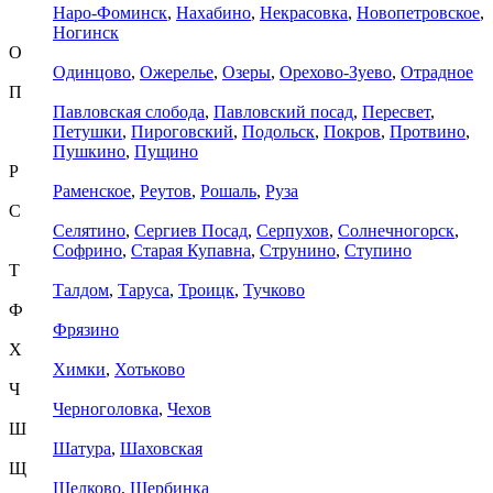
Наро-Фоминск
,
Нахабино
,
Некрасовка
,
Новопетровское
,
Ногинск
О
Одинцово
,
Ожерелье
,
Озеры
,
Орехово-Зуево
,
Отрадное
П
Павловская слобода
,
Павловский посад
,
Пересвет
,
Петушки
,
Пироговский
,
Подольск
,
Покров
,
Протвино
,
Пушкино
,
Пущино
Р
Раменское
,
Реутов
,
Рошаль
,
Руза
С
Селятино
,
Сергиев Посад
,
Серпухов
,
Солнечногорск
,
Софрино
,
Старая Купавна
,
Струнино
,
Ступино
Т
Талдом
,
Таруса
,
Троицк
,
Тучково
Ф
Фрязино
Х
Химки
,
Хотьково
Ч
Черноголовка
,
Чехов
Ш
Шатура
,
Шаховская
Щ
Щелково
,
Щербинка