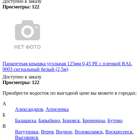
Доступно к заказу
Просмотры:
122
Парапетная крышка угольная 125мм 0,45 PE с пленкой RAL
9003 сигнальный белый (2,5м)
Доступно к заказу
Просмотры:
122
Приобрести водосток по выгодной цене вы можете в городах:
А
Александров
,
Апрелевка
Б
Балашиха
,
Барыбино
,
Боровск
,
Бронницы
,
Бутово
В
Ватутинки
,
Верея
,
Видное
,
Волоколамск
,
Воскресенск
,
Высоковск