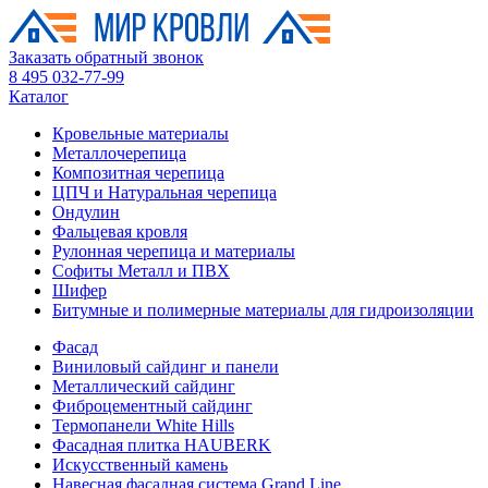
Заказать обратный звонок
8 495 032-77-99
Каталог
Кровельные материалы
Металлочерепица
Композитная черепица
ЦПЧ и Натуральная черепица
Ондулин
Фальцевая кровля
Рулонная черепица и материалы
Софиты Металл и ПВХ
Шифер
Битумные и полимерные материалы для гидроизоляции
Фасад
Виниловый сайдинг и панели
Металлический сайдинг
Фиброцементный сайдинг
Термопанели White Hills
Фасадная плитка HAUBERK
Искусственный камень
Навесная фасадная система Grand Line