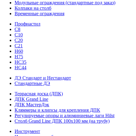
Модульные ограждения (стандартные под заказ)
Колпаки на столб
Временные ограждения
Профнастил
С8
С10
С20
С21
H60
H75
HС35
НС44
ДЭ Стандарт и Нестандарт
Стандартные ДЭ
Террасная доска (ДПК)
ДПК Grand Line
ДПК МастерДэк
Кляммеры и клипсы для крепления ДПК
Регулируемые опоры и алюминиевые лаги Hilst
Столб Grand Line ДПК 100х100 мм (на трубу)
Инструмент