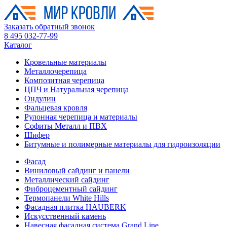
Заказать обратный звонок
8 495 032-77-99
Каталог
Кровельные материалы
Металлочерепица
Композитная черепица
ЦПЧ и Натуральная черепица
Ондулин
Фальцевая кровля
Рулонная черепица и материалы
Софиты Металл и ПВХ
Шифер
Битумные и полимерные материалы для гидроизоляции
Фасад
Виниловый сайдинг и панели
Металлический сайдинг
Фиброцементный сайдинг
Термопанели White Hills
Фасадная плитка HAUBERK
Искусственный камень
Навесная фасадная система Grand Line