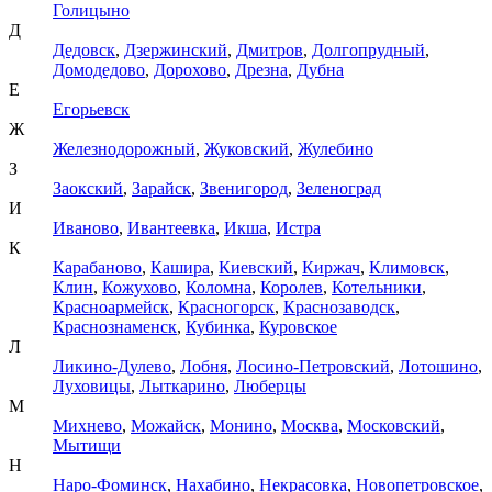
Голицыно
Д
Дедовск
,
Дзержинский
,
Дмитров
,
Долгопрудный
,
Домодедово
,
Дорохово
,
Дрезна
,
Дубна
Е
Егорьевск
Ж
Железнодорожный
,
Жуковский
,
Жулебино
З
Заокский
,
Зарайск
,
Звенигород
,
Зеленоград
И
Иваново
,
Ивантеевка
,
Икша
,
Истра
К
Карабаново
,
Кашира
,
Киевский
,
Киржач
,
Климовск
,
Клин
,
Кожухово
,
Коломна
,
Королев
,
Котельники
,
Красноармейск
,
Красногорск
,
Краснозаводск
,
Краснознаменск
,
Кубинка
,
Куровское
Л
Ликино-Дулево
,
Лобня
,
Лосино-Петровский
,
Лотошино
,
Луховицы
,
Лыткарино
,
Люберцы
М
Михнево
,
Можайск
,
Монино
,
Москва
,
Московский
,
Мытищи
Н
Наро-Фоминск
,
Нахабино
,
Некрасовка
,
Новопетровское
,