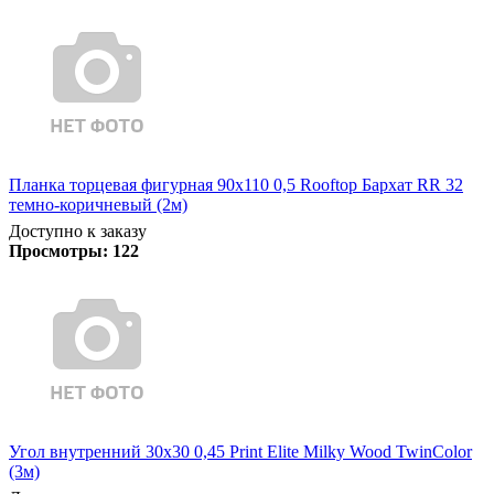
Планка торцевая фигурная 90х110 0,5 Rooftop Бархат RR 32
темно-коричневый (2м)
Доступно к заказу
Просмотры:
122
Угол внутренний 30х30 0,45 Print Elite Milky Wood TwinColor
(3м)