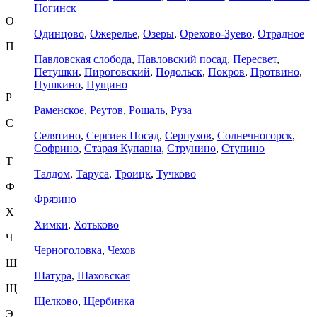
Ногинск
О
Одинцово
,
Ожерелье
,
Озеры
,
Орехово-Зуево
,
Отрадное
П
Павловская слобода
,
Павловский посад
,
Пересвет
,
Петушки
,
Пироговский
,
Подольск
,
Покров
,
Протвино
,
Пушкино
,
Пущино
Р
Раменское
,
Реутов
,
Рошаль
,
Руза
С
Селятино
,
Сергиев Посад
,
Серпухов
,
Солнечногорск
,
Софрино
,
Старая Купавна
,
Струнино
,
Ступино
Т
Талдом
,
Таруса
,
Троицк
,
Тучково
Ф
Фрязино
Х
Химки
,
Хотьково
Ч
Черноголовка
,
Чехов
Ш
Шатура
,
Шаховская
Щ
Щелково
,
Щербинка
Э