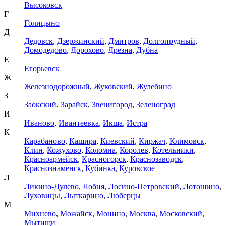
Высоковск
Г
Голицыно
Д
Дедовск
,
Дзержинский
,
Дмитров
,
Долгопрудный
,
Домодедово
,
Дорохово
,
Дрезна
,
Дубна
Е
Егорьевск
Ж
Железнодорожный
,
Жуковский
,
Жулебино
З
Заокский
,
Зарайск
,
Звенигород
,
Зеленоград
И
Иваново
,
Ивантеевка
,
Икша
,
Истра
К
Карабаново
,
Кашира
,
Киевский
,
Киржач
,
Климовск
,
Клин
,
Кожухово
,
Коломна
,
Королев
,
Котельники
,
Красноармейск
,
Красногорск
,
Краснозаводск
,
Краснознаменск
,
Кубинка
,
Куровское
Л
Ликино-Дулево
,
Лобня
,
Лосино-Петровский
,
Лотошино
,
Луховицы
,
Лыткарино
,
Люберцы
М
Михнево
,
Можайск
,
Монино
,
Москва
,
Московский
,
Мытищи