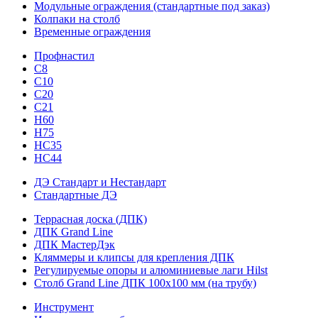
Модульные ограждения (стандартные под заказ)
Колпаки на столб
Временные ограждения
Профнастил
С8
С10
С20
С21
H60
H75
HС35
НС44
ДЭ Стандарт и Нестандарт
Стандартные ДЭ
Террасная доска (ДПК)
ДПК Grand Line
ДПК МастерДэк
Кляммеры и клипсы для крепления ДПК
Регулируемые опоры и алюминиевые лаги Hilst
Столб Grand Line ДПК 100х100 мм (на трубу)
Инструмент