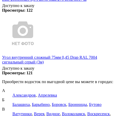
Доступно к заказу
Просмотры:
122
Угол внутренний сложный 75мм 0,45 Drap RAL 7004
сигнальный серый (3м)
Доступно к заказу
Просмотры:
121
Приобрести водосток по выгодной цене вы можете в городах:
А
Александров
,
Апрелевка
Б
Балашиха
,
Барыбино
,
Боровск
,
Бронницы
,
Бутово
В
Ватутинки
,
Верея
,
Видное
,
Волоколамск
,
Воскресенск
,