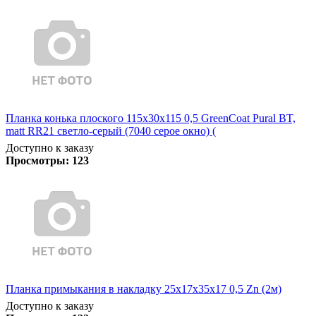
Планка конька плоского 115х30х115 0,5 GreenCoat Pural BT,
matt RR21 светло-серый (7040 серое окно) (
Доступно к заказу
Просмотры:
123
Планка примыкания в накладку 25х17х35х17 0,5 Zn (2м)
Доступно к заказу