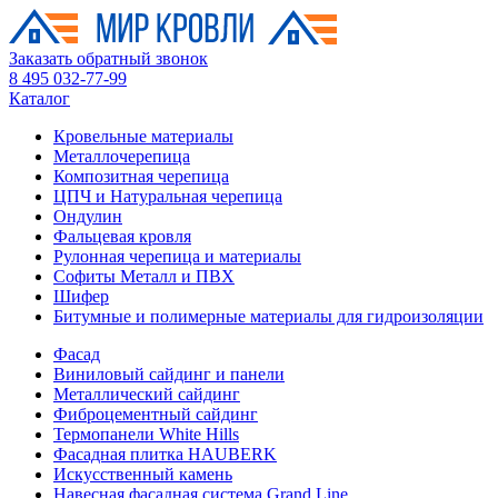
Заказать обратный звонок
8 495 032-77-99
Каталог
Кровельные материалы
Металлочерепица
Композитная черепица
ЦПЧ и Натуральная черепица
Ондулин
Фальцевая кровля
Рулонная черепица и материалы
Софиты Металл и ПВХ
Шифер
Битумные и полимерные материалы для гидроизоляции
Фасад
Виниловый сайдинг и панели
Металлический сайдинг
Фиброцементный сайдинг
Термопанели White Hills
Фасадная плитка HAUBERK
Искусственный камень
Навесная фасадная система Grand Line