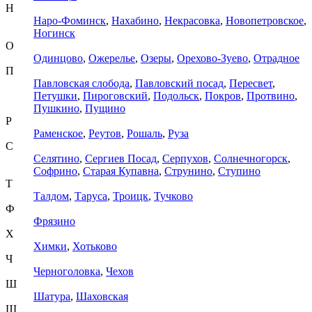
Н
Наро-Фоминск
,
Нахабино
,
Некрасовка
,
Новопетровское
,
Ногинск
О
Одинцово
,
Ожерелье
,
Озеры
,
Орехово-Зуево
,
Отрадное
П
Павловская слобода
,
Павловский посад
,
Пересвет
,
Петушки
,
Пироговский
,
Подольск
,
Покров
,
Протвино
,
Пушкино
,
Пущино
Р
Раменское
,
Реутов
,
Рошаль
,
Руза
С
Селятино
,
Сергиев Посад
,
Серпухов
,
Солнечногорск
,
Софрино
,
Старая Купавна
,
Струнино
,
Ступино
Т
Талдом
,
Таруса
,
Троицк
,
Тучково
Ф
Фрязино
Х
Химки
,
Хотьково
Ч
Черноголовка
,
Чехов
Ш
Шатура
,
Шаховская
Щ