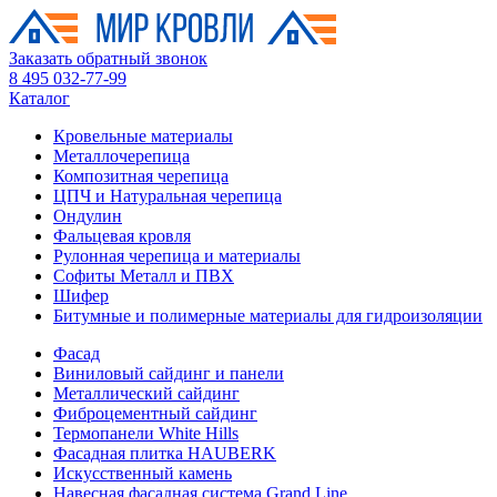
Заказать обратный звонок
8 495 032-77-99
Каталог
Кровельные материалы
Металлочерепица
Композитная черепица
ЦПЧ и Натуральная черепица
Ондулин
Фальцевая кровля
Рулонная черепица и материалы
Софиты Металл и ПВХ
Шифер
Битумные и полимерные материалы для гидроизоляции
Фасад
Виниловый сайдинг и панели
Металлический сайдинг
Фиброцементный сайдинг
Термопанели White Hills
Фасадная плитка HAUBERK
Искусственный камень
Навесная фасадная система Grand Line