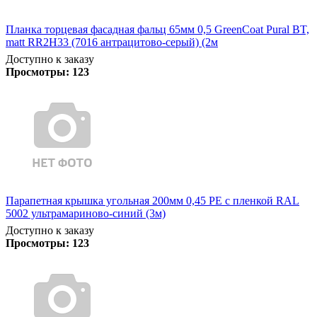
Планка торцевая фасадная фальц 65мм 0,5 GreenCoat Pural BT,
matt RR2H33 (7016 антрацитово-серый) (2м
Доступно к заказу
Просмотры:
123
Парапетная крышка угольная 200мм 0,45 PE с пленкой RAL
5002 ультрамариново-синий (3м)
Доступно к заказу
Просмотры:
123