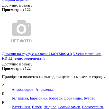
Доступно к заказу
Просмотры:
122
Дымник на трубу с жалюзи 1140х340мм 0,5 Velur с пленкой
RR 32 темно-коричневый
Доступно к заказу
Просмотры:
122
Приобрести водосток по выгодной цене вы можете в городах:
А
Александров
,
Апрелевка
Б
Балашиха
,
Барыбино
,
Боровск
,
Бронницы
,
Бутово
В
Ватутинки
,
Верея
,
Видное
,
Волоколамск
,
Воскресенск
,