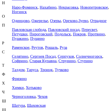
Н
Наро-Фоминск
,
Нахабино
,
Некрасовка
,
Новопетровское
,
Ногинск
О
Одинцово
,
Ожерелье
,
Озеры
,
Орехово-Зуево
,
Отрадное
П
Павловская слобода
,
Павловский посад
,
Пересвет
,
Петушки
,
Пироговский
,
Подольск
,
Покров
,
Протвино
,
Пушкино
,
Пущино
Р
Раменское
,
Реутов
,
Рошаль
,
Руза
С
Селятино
,
Сергиев Посад
,
Серпухов
,
Солнечногорск
,
Софрино
,
Старая Купавна
,
Струнино
,
Ступино
Т
Талдом
,
Таруса
,
Троицк
,
Тучково
Ф
Фрязино
Х
Химки
,
Хотьково
Ч
Черноголовка
,
Чехов
Ш
Шатура
,
Шаховская
Щ