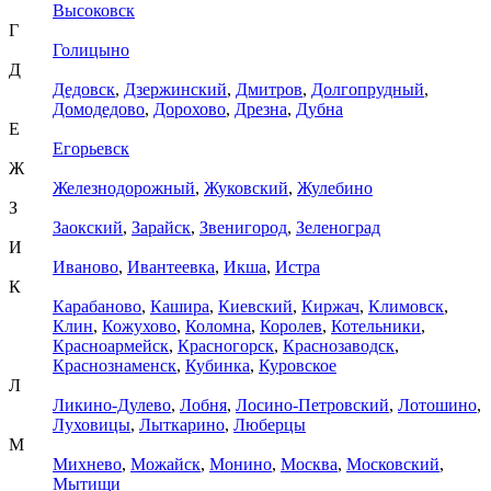
Высоковск
Г
Голицыно
Д
Дедовск
,
Дзержинский
,
Дмитров
,
Долгопрудный
,
Домодедово
,
Дорохово
,
Дрезна
,
Дубна
Е
Егорьевск
Ж
Железнодорожный
,
Жуковский
,
Жулебино
З
Заокский
,
Зарайск
,
Звенигород
,
Зеленоград
И
Иваново
,
Ивантеевка
,
Икша
,
Истра
К
Карабаново
,
Кашира
,
Киевский
,
Киржач
,
Климовск
,
Клин
,
Кожухово
,
Коломна
,
Королев
,
Котельники
,
Красноармейск
,
Красногорск
,
Краснозаводск
,
Краснознаменск
,
Кубинка
,
Куровское
Л
Ликино-Дулево
,
Лобня
,
Лосино-Петровский
,
Лотошино
,
Луховицы
,
Лыткарино
,
Люберцы
М
Михнево
,
Можайск
,
Монино
,
Москва
,
Московский
,
Мытищи