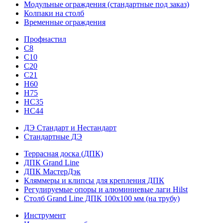
Модульные ограждения (стандартные под заказ)
Колпаки на столб
Временные ограждения
Профнастил
С8
С10
С20
С21
H60
H75
HС35
НС44
ДЭ Стандарт и Нестандарт
Стандартные ДЭ
Террасная доска (ДПК)
ДПК Grand Line
ДПК МастерДэк
Кляммеры и клипсы для крепления ДПК
Регулируемые опоры и алюминиевые лаги Hilst
Столб Grand Line ДПК 100х100 мм (на трубу)
Инструмент