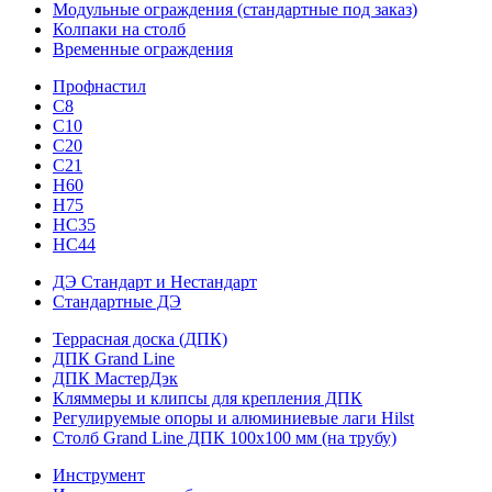
Модульные ограждения (стандартные под заказ)
Колпаки на столб
Временные ограждения
Профнастил
С8
С10
С20
С21
H60
H75
HС35
НС44
ДЭ Стандарт и Нестандарт
Стандартные ДЭ
Террасная доска (ДПК)
ДПК Grand Line
ДПК МастерДэк
Кляммеры и клипсы для крепления ДПК
Регулируемые опоры и алюминиевые лаги Hilst
Столб Grand Line ДПК 100х100 мм (на трубу)
Инструмент