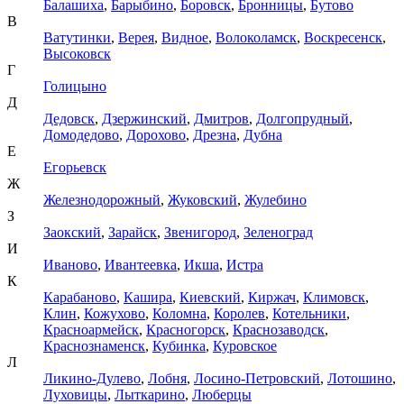
Балашиха
,
Барыбино
,
Боровск
,
Бронницы
,
Бутово
В
Ватутинки
,
Верея
,
Видное
,
Волоколамск
,
Воскресенск
,
Высоковск
Г
Голицыно
Д
Дедовск
,
Дзержинский
,
Дмитров
,
Долгопрудный
,
Домодедово
,
Дорохово
,
Дрезна
,
Дубна
Е
Егорьевск
Ж
Железнодорожный
,
Жуковский
,
Жулебино
З
Заокский
,
Зарайск
,
Звенигород
,
Зеленоград
И
Иваново
,
Ивантеевка
,
Икша
,
Истра
К
Карабаново
,
Кашира
,
Киевский
,
Киржач
,
Климовск
,
Клин
,
Кожухово
,
Коломна
,
Королев
,
Котельники
,
Красноармейск
,
Красногорск
,
Краснозаводск
,
Краснознаменск
,
Кубинка
,
Куровское
Л
Ликино-Дулево
,
Лобня
,
Лосино-Петровский
,
Лотошино
,
Луховицы
,
Лыткарино
,
Люберцы