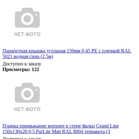
Парапетная крышка угольная 150мм 0,45 PE с пленкой RAL
5021 водная синь (2,5м)
Доступно к заказу
Просмотры:
122
Планка примыкание верхнее к стене фальц Grand Line
150х130х20 0,5 PurLite Matt RAL 8004 терракота (3
Доступно к заказу