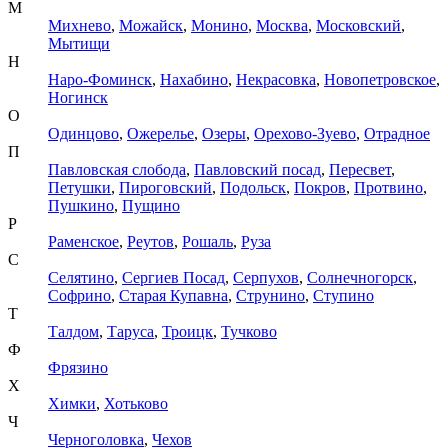
М
Михнево
,
Можайск
,
Монино
,
Москва
,
Московский
,
Мытищи
Н
Наро-Фоминск
,
Нахабино
,
Некрасовка
,
Новопетровское
,
Ногинск
О
Одинцово
,
Ожерелье
,
Озеры
,
Орехово-Зуево
,
Отрадное
П
Павловская слобода
,
Павловский посад
,
Пересвет
,
Петушки
,
Пироговский
,
Подольск
,
Покров
,
Протвино
,
Пушкино
,
Пущино
Р
Раменское
,
Реутов
,
Рошаль
,
Руза
С
Селятино
,
Сергиев Посад
,
Серпухов
,
Солнечногорск
,
Софрино
,
Старая Купавна
,
Струнино
,
Ступино
Т
Талдом
,
Таруса
,
Троицк
,
Тучково
Ф
Фрязино
Х
Химки
,
Хотьково
Ч
Черноголовка
,
Чехов