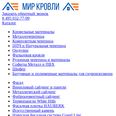
Заказать обратный звонок
8 495 032-77-99
Каталог
Кровельные материалы
Металлочерепица
Композитная черепица
ЦПЧ и Натуральная черепица
Ондулин
Фальцевая кровля
Рулонная черепица и материалы
Софиты Металл и ПВХ
Шифер
Битумные и полимерные материалы для гидроизоляции
Фасад
Виниловый сайдинг и панели
Металлический сайдинг
Фиброцементный сайдинг
Термопанели White Hills
Фасадная плитка HAUBERK
Искусственный камень
Навесная фасадная система Grand Line