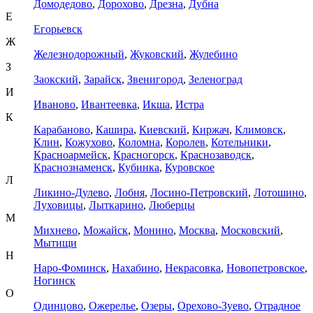
Домодедово
,
Дорохово
,
Дрезна
,
Дубна
Е
Егорьевск
Ж
Железнодорожный
,
Жуковский
,
Жулебино
З
Заокский
,
Зарайск
,
Звенигород
,
Зеленоград
И
Иваново
,
Ивантеевка
,
Икша
,
Истра
К
Карабаново
,
Кашира
,
Киевский
,
Киржач
,
Климовск
,
Клин
,
Кожухово
,
Коломна
,
Королев
,
Котельники
,
Красноармейск
,
Красногорск
,
Краснозаводск
,
Краснознаменск
,
Кубинка
,
Куровское
Л
Ликино-Дулево
,
Лобня
,
Лосино-Петровский
,
Лотошино
,
Луховицы
,
Лыткарино
,
Люберцы
М
Михнево
,
Можайск
,
Монино
,
Москва
,
Московский
,
Мытищи
Н
Наро-Фоминск
,
Нахабино
,
Некрасовка
,
Новопетровское
,
Ногинск
О
Одинцово
,
Ожерелье
,
Озеры
,
Орехово-Зуево
,
Отрадное