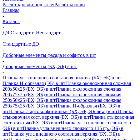
Расчет кровли под ключ
Расчет кровли
Главная
-
Каталог
-
ДЭ Стандарт и Нестандарт
-
Стандартные ДЭ
-
Доборные элементы фасада и софитов в шт
-
Доборные элементы (БХ, ЭБ) в шт
-
Планка угла внешнего составная нижняя (БХ, ЭБ) в шт
Планка H-образная (ЭБ) в шт
Планка околооконная сложная
200х50х25 (БХ, ЭБ) в шт
Планка околооконная сложная
200х75х25 (БХ, ЭБ) в шт
Планка околооконная сложная
250х50х25 (БХ, ЭБ) в шт
Планка околооконная сложная
250х75х25 (БХ, ЭБ) в шт
Планка П-образная (БХ, ЭБ) в
шт
Планка стартово-финишная (БХ, ЭБ, ЭБ new) в шт
Планка
стыковочная сост. верхняя (БХ, ЭБ) в шт
Планка стыковочная
сост. нижняя (БХ, ЭБ) в шт
Планка угла внешнего сложного
(ЭБ) в шт
Планка угла внешнего сложного 135 гр. (ЭБ) в
шт
Планка угла внешнего составная верхняя (БХ, ЭБ) в
шт
Планка угла внутреннего сложного (ЭБ) в шт
Планка угла