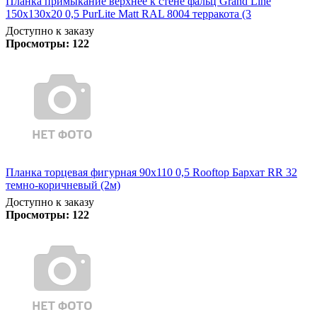
Планка примыкание верхнее к стене фальц Grand Line
150х130х20 0,5 PurLite Matt RAL 8004 терракота (3
Доступно к заказу
Просмотры:
122
Планка торцевая фигурная 90х110 0,5 Rooftop Бархат RR 32
темно-коричневый (2м)
Доступно к заказу
Просмотры:
122