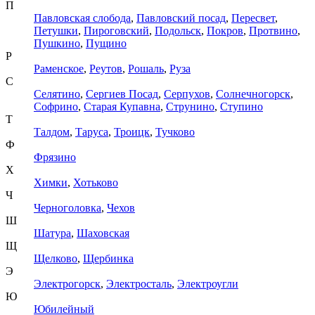
П
Павловская слобода
,
Павловский посад
,
Пересвет
,
Петушки
,
Пироговский
,
Подольск
,
Покров
,
Протвино
,
Пушкино
,
Пущино
Р
Раменское
,
Реутов
,
Рошаль
,
Руза
С
Селятино
,
Сергиев Посад
,
Серпухов
,
Солнечногорск
,
Софрино
,
Старая Купавна
,
Струнино
,
Ступино
Т
Талдом
,
Таруса
,
Троицк
,
Тучково
Ф
Фрязино
Х
Химки
,
Хотьково
Ч
Черноголовка
,
Чехов
Ш
Шатура
,
Шаховская
Щ
Щелково
,
Щербинка
Э
Электрогорск
,
Электросталь
,
Электроугли
Ю
Юбилейный