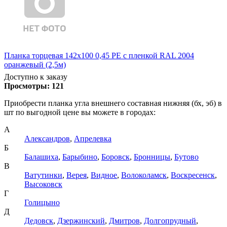
Планка торцевая 142х100 0,45 PE с пленкой RAL 2004
оранжевый (2,5м)
Доступно к заказу
Просмотры:
121
Приобрести планка угла внешнего составная нижняя (бх, эб) в
шт по выгодной цене вы можете в городах:
А
Александров
,
Апрелевка
Б
Балашиха
,
Барыбино
,
Боровск
,
Бронницы
,
Бутово
В
Ватутинки
,
Верея
,
Видное
,
Волоколамск
,
Воскресенск
,
Высоковск
Г
Голицыно
Д
Дедовск
,
Дзержинский
,
Дмитров
,
Долгопрудный
,