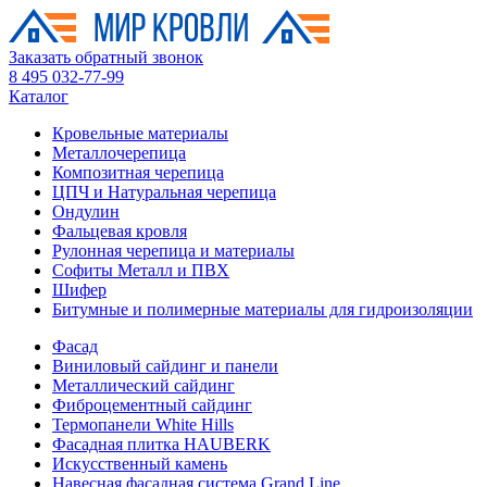
Заказать обратный звонок
8 495 032-77-99
Каталог
Кровельные материалы
Металлочерепица
Композитная черепица
ЦПЧ и Натуральная черепица
Ондулин
Фальцевая кровля
Рулонная черепица и материалы
Софиты Металл и ПВХ
Шифер
Битумные и полимерные материалы для гидроизоляции
Фасад
Виниловый сайдинг и панели
Металлический сайдинг
Фиброцементный сайдинг
Термопанели White Hills
Фасадная плитка HAUBERK
Искусственный камень
Навесная фасадная система Grand Line