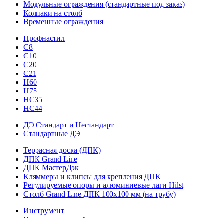
Модульные ограждения (стандартные под заказ)
Колпаки на столб
Временные ограждения
Профнастил
С8
С10
С20
С21
H60
H75
HС35
НС44
ДЭ Стандарт и Нестандарт
Стандартные ДЭ
Террасная доска (ДПК)
ДПК Grand Line
ДПК МастерДэк
Кляммеры и клипсы для крепления ДПК
Регулируемые опоры и алюминиевые лаги Hilst
Столб Grand Line ДПК 100х100 мм (на трубу)
Инструмент