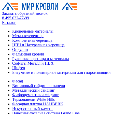
Заказать обратный звонок
8 495 032-77-99
Каталог
Кровельные материалы
Металлочерепица
Композитная черепица
ЦПЧ и Натуральная черепица
Ондулин
Фальцевая кровля
Рулонная черепица и материалы
Софиты Металл и ПВХ
Шифер
Битумные и полимерные материалы для гидроизоляции
Фасад
Виниловый сайдинг и панели
Металлический сайдинг
Фиброцементный сайдинг
Термопанели White Hills
Фасадная плитка HAUBERK
Искусственный камень
Навесная фасадная система Grand Line