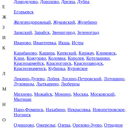
Домодедово
,
Дорохово
,
Дрезна
,
Дубна
Е
Егорьевск
Ж
Железнодорожный
,
Жуковский
,
Жулебино
З
Заокский
,
Зарайск
,
Звенигород
,
Зеленоград
И
Иваново
,
Ивантеевка
,
Икша
,
Истра
К
Карабаново
,
Кашира
,
Киевский
,
Киржач
,
Климовск
,
Клин
,
Кожухово
,
Коломна
,
Королев
,
Котельники
,
Красноармейск
,
Красногорск
,
Краснозаводск
,
Краснознаменск
,
Кубинка
,
Куровское
Л
Ликино-Дулево
,
Лобня
,
Лосино-Петровский
,
Лотошино
,
Луховицы
,
Лыткарино
,
Люберцы
М
Михнево
,
Можайск
,
Монино
,
Москва
,
Московский
,
Мытищи
Н
Наро-Фоминск
,
Нахабино
,
Некрасовка
,
Новопетровское
,
Ногинск
О
Одинцово
,
Ожерелье
,
Озеры
,
Орехово-Зуево
,
Отрадное