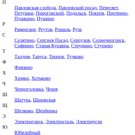
П
Павловская слобода
,
Павловский посад
,
Пересвет
,
Петушки
,
Пироговский
,
Подольск
,
Покров
,
Протвино
,
Пушкино
,
Пущино
Р
Раменское
,
Реутов
,
Рошаль
,
Руза
С
Селятино
,
Сергиев Посад
,
Серпухов
,
Солнечногорск
,
Софрино
,
Старая Купавна
,
Струнино
,
Ступино
Т
Талдом
,
Таруса
,
Троицк
,
Тучково
Ф
Фрязино
Х
Химки
,
Хотьково
Ч
Черноголовка
,
Чехов
Ш
Шатура
,
Шаховская
Щ
Щелково
,
Щербинка
Э
Электрогорск
,
Электросталь
,
Электроугли
Ю
Юбилейный