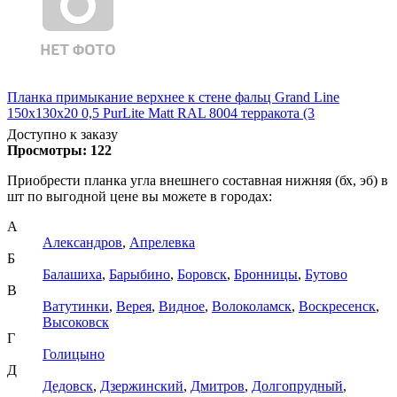
Планка примыкание верхнее к стене фальц Grand Line
150х130х20 0,5 PurLite Matt RAL 8004 терракота (3
Доступно к заказу
Просмотры:
122
Приобрести планка угла внешнего составная нижняя (бх, эб) в
шт по выгодной цене вы можете в городах:
А
Александров
,
Апрелевка
Б
Балашиха
,
Барыбино
,
Боровск
,
Бронницы
,
Бутово
В
Ватутинки
,
Верея
,
Видное
,
Волоколамск
,
Воскресенск
,
Высоковск
Г
Голицыно
Д
Дедовск
,
Дзержинский
,
Дмитров
,
Долгопрудный
,