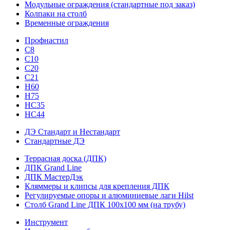
Модульные ограждения (стандартные под заказ)
Колпаки на столб
Временные ограждения
Профнастил
С8
С10
С20
С21
H60
H75
HС35
НС44
ДЭ Стандарт и Нестандарт
Стандартные ДЭ
Террасная доска (ДПК)
ДПК Grand Line
ДПК МастерДэк
Кляммеры и клипсы для крепления ДПК
Регулируемые опоры и алюминиевые лаги Hilst
Столб Grand Line ДПК 100х100 мм (на трубу)
Инструмент