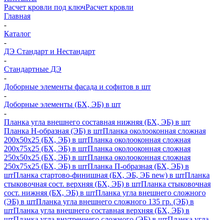
Расчет кровли под ключ
Расчет кровли
Главная
-
Каталог
-
ДЭ Стандарт и Нестандарт
-
Стандартные ДЭ
-
Доборные элементы фасада и софитов в шт
-
Доборные элементы (БХ, ЭБ) в шт
-
Планка угла внешнего составная нижняя (БХ, ЭБ) в шт
Планка H-образная (ЭБ) в шт
Планка околооконная сложная
200х50х25 (БХ, ЭБ) в шт
Планка околооконная сложная
200х75х25 (БХ, ЭБ) в шт
Планка околооконная сложная
250х50х25 (БХ, ЭБ) в шт
Планка околооконная сложная
250х75х25 (БХ, ЭБ) в шт
Планка П-образная (БХ, ЭБ) в
шт
Планка стартово-финишная (БХ, ЭБ, ЭБ new) в шт
Планка
стыковочная сост. верхняя (БХ, ЭБ) в шт
Планка стыковочная
сост. нижняя (БХ, ЭБ) в шт
Планка угла внешнего сложного
(ЭБ) в шт
Планка угла внешнего сложного 135 гр. (ЭБ) в
шт
Планка угла внешнего составная верхняя (БХ, ЭБ) в
шт
Планка угла внутреннего сложного (ЭБ) в шт
Планка угла