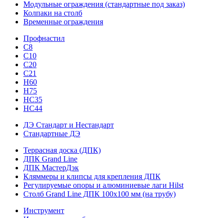
Модульные ограждения (стандартные под заказ)
Колпаки на столб
Временные ограждения
Профнастил
С8
С10
С20
С21
H60
H75
HС35
НС44
ДЭ Стандарт и Нестандарт
Стандартные ДЭ
Террасная доска (ДПК)
ДПК Grand Line
ДПК МастерДэк
Кляммеры и клипсы для крепления ДПК
Регулируемые опоры и алюминиевые лаги Hilst
Столб Grand Line ДПК 100х100 мм (на трубу)
Инструмент