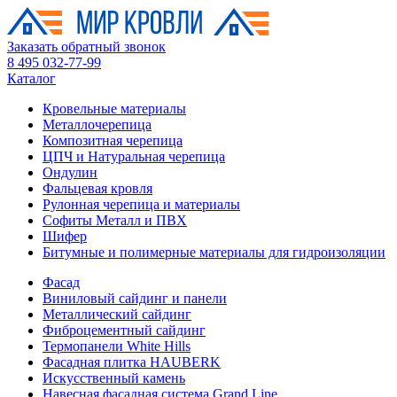
Заказать обратный звонок
8 495 032-77-99
Каталог
Кровельные материалы
Металлочерепица
Композитная черепица
ЦПЧ и Натуральная черепица
Ондулин
Фальцевая кровля
Рулонная черепица и материалы
Софиты Металл и ПВХ
Шифер
Битумные и полимерные материалы для гидроизоляции
Фасад
Виниловый сайдинг и панели
Металлический сайдинг
Фиброцементный сайдинг
Термопанели White Hills
Фасадная плитка HAUBERK
Искусственный камень
Навесная фасадная система Grand Line