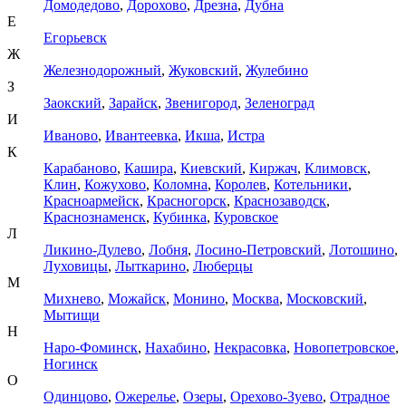
Домодедово
,
Дорохово
,
Дрезна
,
Дубна
Е
Егорьевск
Ж
Железнодорожный
,
Жуковский
,
Жулебино
З
Заокский
,
Зарайск
,
Звенигород
,
Зеленоград
И
Иваново
,
Ивантеевка
,
Икша
,
Истра
К
Карабаново
,
Кашира
,
Киевский
,
Киржач
,
Климовск
,
Клин
,
Кожухово
,
Коломна
,
Королев
,
Котельники
,
Красноармейск
,
Красногорск
,
Краснозаводск
,
Краснознаменск
,
Кубинка
,
Куровское
Л
Ликино-Дулево
,
Лобня
,
Лосино-Петровский
,
Лотошино
,
Луховицы
,
Лыткарино
,
Люберцы
М
Михнево
,
Можайск
,
Монино
,
Москва
,
Московский
,
Мытищи
Н
Наро-Фоминск
,
Нахабино
,
Некрасовка
,
Новопетровское
,
Ногинск
О
Одинцово
,
Ожерелье
,
Озеры
,
Орехово-Зуево
,
Отрадное