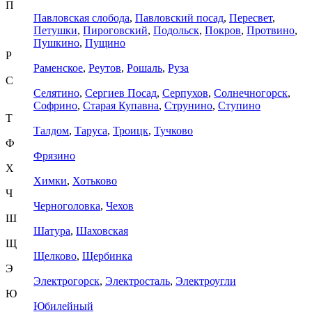
П
Павловская слобода
,
Павловский посад
,
Пересвет
,
Петушки
,
Пироговский
,
Подольск
,
Покров
,
Протвино
,
Пушкино
,
Пущино
Р
Раменское
,
Реутов
,
Рошаль
,
Руза
С
Селятино
,
Сергиев Посад
,
Серпухов
,
Солнечногорск
,
Софрино
,
Старая Купавна
,
Струнино
,
Ступино
Т
Талдом
,
Таруса
,
Троицк
,
Тучково
Ф
Фрязино
Х
Химки
,
Хотьково
Ч
Черноголовка
,
Чехов
Ш
Шатура
,
Шаховская
Щ
Щелково
,
Щербинка
Э
Электрогорск
,
Электросталь
,
Электроугли
Ю
Юбилейный