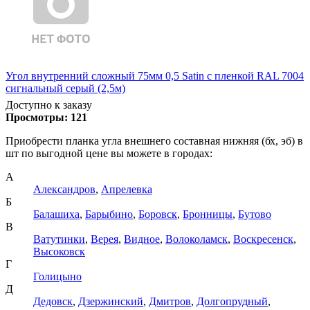
Угол внутренний сложный 75мм 0,5 Satin с пленкой RAL 7004
сигнальный серый (2,5м)
Доступно к заказу
Просмотры:
121
Приобрести планка угла внешнего составная нижняя (бх, эб) в
шт по выгодной цене вы можете в городах:
А
Александров
,
Апрелевка
Б
Балашиха
,
Барыбино
,
Боровск
,
Бронницы
,
Бутово
В
Ватутинки
,
Верея
,
Видное
,
Волоколамск
,
Воскресенск
,
Высоковск
Г
Голицыно
Д
Дедовск
,
Дзержинский
,
Дмитров
,
Долгопрудный
,