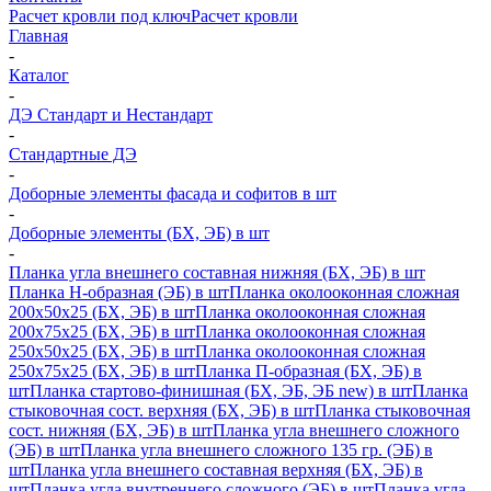
Расчет кровли под ключ
Расчет кровли
Главная
-
Каталог
-
ДЭ Стандарт и Нестандарт
-
Стандартные ДЭ
-
Доборные элементы фасада и софитов в шт
-
Доборные элементы (БХ, ЭБ) в шт
-
Планка угла внешнего составная нижняя (БХ, ЭБ) в шт
Планка H-образная (ЭБ) в шт
Планка околооконная сложная
200х50х25 (БХ, ЭБ) в шт
Планка околооконная сложная
200х75х25 (БХ, ЭБ) в шт
Планка околооконная сложная
250х50х25 (БХ, ЭБ) в шт
Планка околооконная сложная
250х75х25 (БХ, ЭБ) в шт
Планка П-образная (БХ, ЭБ) в
шт
Планка стартово-финишная (БХ, ЭБ, ЭБ new) в шт
Планка
стыковочная сост. верхняя (БХ, ЭБ) в шт
Планка стыковочная
сост. нижняя (БХ, ЭБ) в шт
Планка угла внешнего сложного
(ЭБ) в шт
Планка угла внешнего сложного 135 гр. (ЭБ) в
шт
Планка угла внешнего составная верхняя (БХ, ЭБ) в
шт
Планка угла внутреннего сложного (ЭБ) в шт
Планка угла