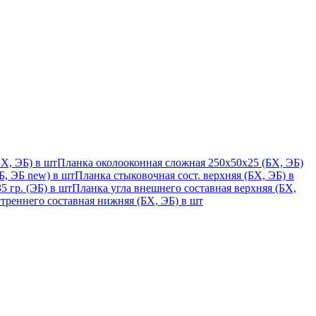
Х, ЭБ) в шт
Планка околооконная сложная 250х50х25 (БХ, ЭБ)
, ЭБ new) в шт
Планка стыковочная сост. верхняя (БХ, ЭБ) в
 гр. (ЭБ) в шт
Планка угла внешнего составная верхняя (БХ,
треннего составная нижняя (БХ, ЭБ) в шт