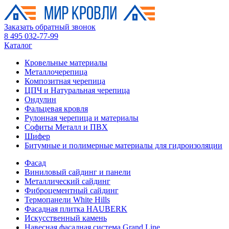
Заказать обратный звонок
8 495 032-77-99
Каталог
Кровельные материалы
Металлочерепица
Композитная черепица
ЦПЧ и Натуральная черепица
Ондулин
Фальцевая кровля
Рулонная черепица и материалы
Софиты Металл и ПВХ
Шифер
Битумные и полимерные материалы для гидроизоляции
Фасад
Виниловый сайдинг и панели
Металлический сайдинг
Фиброцементный сайдинг
Термопанели White Hills
Фасадная плитка HAUBERK
Искусственный камень
Навесная фасадная система Grand Line