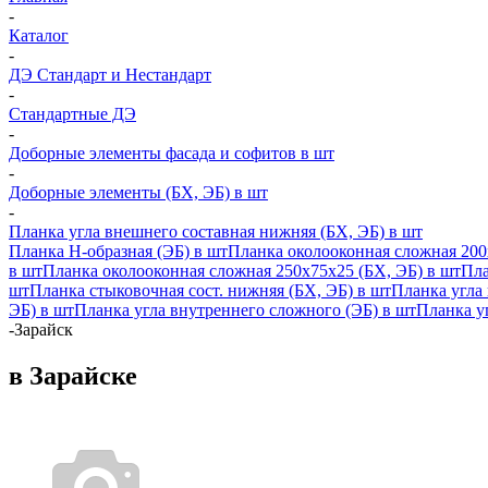
-
Каталог
-
ДЭ Стандарт и Нестандарт
-
Стандартные ДЭ
-
Доборные элементы фасада и софитов в шт
-
Доборные элементы (БХ, ЭБ) в шт
-
Планка угла внешнего составная нижняя (БХ, ЭБ) в шт
Планка H-образная (ЭБ) в шт
Планка околооконная сложная 200
в шт
Планка околооконная сложная 250х75х25 (БХ, ЭБ) в шт
Пла
шт
Планка стыковочная сост. нижняя (БХ, ЭБ) в шт
Планка угла
ЭБ) в шт
Планка угла внутреннего сложного (ЭБ) в шт
Планка уг
-
Зарайск
в Зарайске