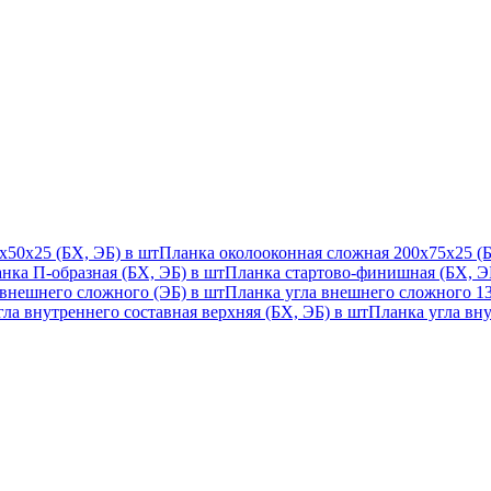
х50х25 (БХ, ЭБ) в шт
Планка околооконная сложная 200х75х25 (Б
нка П-образная (БХ, ЭБ) в шт
Планка стартово-финишная (БХ, ЭБ
 внешнего сложного (ЭБ) в шт
Планка угла внешнего сложного 135
ла внутреннего составная верхняя (БХ, ЭБ) в шт
Планка угла вну