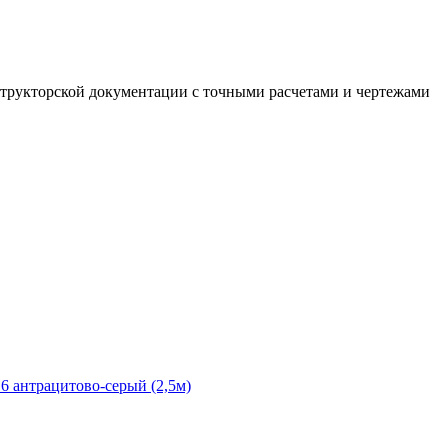
структорской документации с точными расчетами и чертежами
16 антрацитово-серый (2,5м)