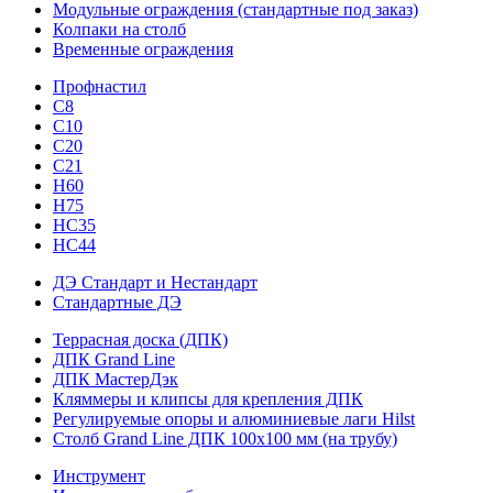
Модульные ограждения (стандартные под заказ)
Колпаки на столб
Временные ограждения
Профнастил
С8
С10
С20
С21
H60
H75
HС35
НС44
ДЭ Стандарт и Нестандарт
Стандартные ДЭ
Террасная доска (ДПК)
ДПК Grand Line
ДПК МастерДэк
Кляммеры и клипсы для крепления ДПК
Регулируемые опоры и алюминиевые лаги Hilst
Столб Grand Line ДПК 100х100 мм (на трубу)
Инструмент