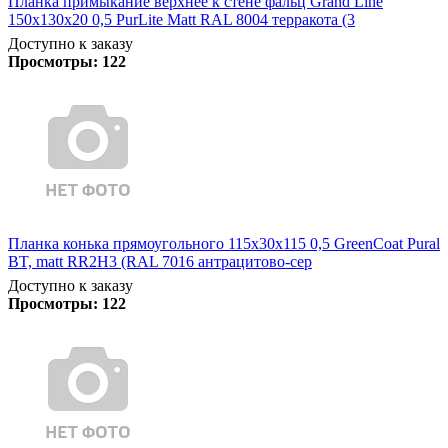
Планка примыкание верхнее к стене фальц Grand Line
150х130х20 0,5 PurLite Matt RAL 8004 терракота (3
Доступно к заказу
Просмотры:
122
Планка конька прямоугольного 115х30х115 0,5 GreenCoat Pural
BT, matt RR2Н3 (RAL 7016 антрацитово-сер
Доступно к заказу
Просмотры:
122