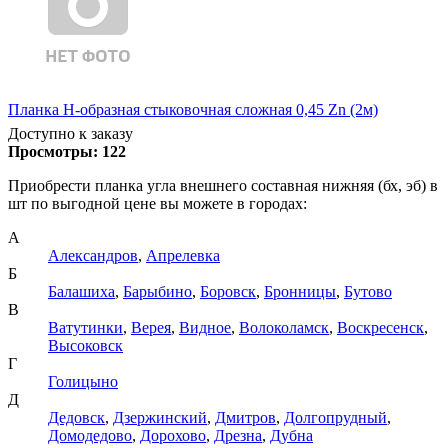
Планка Н-образная стыковочная сложная 0,45 Zn (2м)
Доступно к заказу
Просмотры:
122
Приобрести планка угла внешнего составная нижняя (бх, эб) в
шт по выгодной цене вы можете в городах:
А
Александров
,
Апрелевка
Б
Балашиха
,
Барыбино
,
Боровск
,
Бронницы
,
Бутово
В
Ватутинки
,
Верея
,
Видное
,
Волоколамск
,
Воскресенск
,
Высоковск
Г
Голицыно
Д
Дедовск
,
Дзержинский
,
Дмитров
,
Долгопрудный
,
Домодедово
,
Дорохово
,
Дрезна
,
Дубна