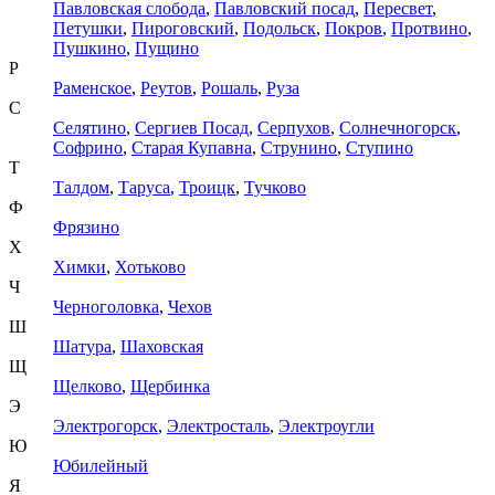
Павловская слобода
,
Павловский посад
,
Пересвет
,
Петушки
,
Пироговский
,
Подольск
,
Покров
,
Протвино
,
Пушкино
,
Пущино
Р
Раменское
,
Реутов
,
Рошаль
,
Руза
С
Селятино
,
Сергиев Посад
,
Серпухов
,
Солнечногорск
,
Софрино
,
Старая Купавна
,
Струнино
,
Ступино
Т
Талдом
,
Таруса
,
Троицк
,
Тучково
Ф
Фрязино
Х
Химки
,
Хотьково
Ч
Черноголовка
,
Чехов
Ш
Шатура
,
Шаховская
Щ
Щелково
,
Щербинка
Э
Электрогорск
,
Электросталь
,
Электроугли
Ю
Юбилейный
Я