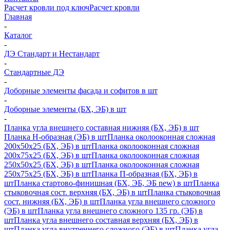
Расчет кровли под ключ
Расчет кровли
Главная
-
Каталог
-
ДЭ Стандарт и Нестандарт
-
Стандартные ДЭ
-
Доборные элементы фасада и софитов в шт
-
Доборные элементы (БХ, ЭБ) в шт
-
Планка угла внешнего составная нижняя (БХ, ЭБ) в шт
Планка H-образная (ЭБ) в шт
Планка околооконная сложная
200х50х25 (БХ, ЭБ) в шт
Планка околооконная сложная
200х75х25 (БХ, ЭБ) в шт
Планка околооконная сложная
250х50х25 (БХ, ЭБ) в шт
Планка околооконная сложная
250х75х25 (БХ, ЭБ) в шт
Планка П-образная (БХ, ЭБ) в
шт
Планка стартово-финишная (БХ, ЭБ, ЭБ new) в шт
Планка
стыковочная сост. верхняя (БХ, ЭБ) в шт
Планка стыковочная
сост. нижняя (БХ, ЭБ) в шт
Планка угла внешнего сложного
(ЭБ) в шт
Планка угла внешнего сложного 135 гр. (ЭБ) в
шт
Планка угла внешнего составная верхняя (БХ, ЭБ) в
шт
Планка угла внутреннего сложного (ЭБ) в шт
Планка угла