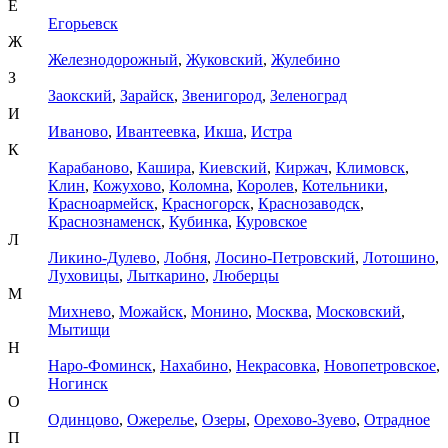
Е
Егорьевск
Ж
Железнодорожный
,
Жуковский
,
Жулебино
З
Заокский
,
Зарайск
,
Звенигород
,
Зеленоград
И
Иваново
,
Ивантеевка
,
Икша
,
Истра
К
Карабаново
,
Кашира
,
Киевский
,
Киржач
,
Климовск
,
Клин
,
Кожухово
,
Коломна
,
Королев
,
Котельники
,
Красноармейск
,
Красногорск
,
Краснозаводск
,
Краснознаменск
,
Кубинка
,
Куровское
Л
Ликино-Дулево
,
Лобня
,
Лосино-Петровский
,
Лотошино
,
Луховицы
,
Лыткарино
,
Люберцы
М
Михнево
,
Можайск
,
Монино
,
Москва
,
Московский
,
Мытищи
Н
Наро-Фоминск
,
Нахабино
,
Некрасовка
,
Новопетровское
,
Ногинск
О
Одинцово
,
Ожерелье
,
Озеры
,
Орехово-Зуево
,
Отрадное
П