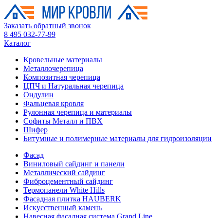
Заказать обратный звонок
8 495 032-77-99
Каталог
Кровельные материалы
Металлочерепица
Композитная черепица
ЦПЧ и Натуральная черепица
Ондулин
Фальцевая кровля
Рулонная черепица и материалы
Софиты Металл и ПВХ
Шифер
Битумные и полимерные материалы для гидроизоляции
Фасад
Виниловый сайдинг и панели
Металлический сайдинг
Фиброцементный сайдинг
Термопанели White Hills
Фасадная плитка HAUBERK
Искусственный камень
Навесная фасадная система Grand Line