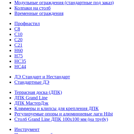
Модульные ограждения (стандартные под заказ)
Колпаки на столб
Временные ограждения
Профнастил
С8
С10
С20
С21
H60
H75
HС35
НС44
ДЭ Стандарт и Нестандарт
Стандартные ДЭ
Террасная доска (ДПК)
ДПК Grand Line
ДПК МастерДэк
Кляммеры и клипсы для крепления ДПК
Регулируемые опоры и алюминиевые лаги Hilst
Столб Grand Line ДПК 100х100 мм (на трубу)
Инструмент