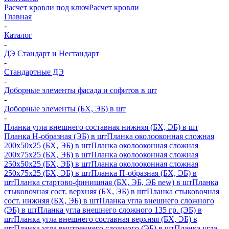
Расчет кровли под ключ
Расчет кровли
Главная
-
Каталог
-
ДЭ Стандарт и Нестандарт
-
Стандартные ДЭ
-
Доборные элементы фасада и софитов в шт
-
Доборные элементы (БХ, ЭБ) в шт
-
Планка угла внешнего составная нижняя (БХ, ЭБ) в шт
Планка H-образная (ЭБ) в шт
Планка околооконная сложная
200х50х25 (БХ, ЭБ) в шт
Планка околооконная сложная
200х75х25 (БХ, ЭБ) в шт
Планка околооконная сложная
250х50х25 (БХ, ЭБ) в шт
Планка околооконная сложная
250х75х25 (БХ, ЭБ) в шт
Планка П-образная (БХ, ЭБ) в
шт
Планка стартово-финишная (БХ, ЭБ, ЭБ new) в шт
Планка
стыковочная сост. верхняя (БХ, ЭБ) в шт
Планка стыковочная
сост. нижняя (БХ, ЭБ) в шт
Планка угла внешнего сложного
(ЭБ) в шт
Планка угла внешнего сложного 135 гр. (ЭБ) в
шт
Планка угла внешнего составная верхняя (БХ, ЭБ) в
шт
Планка угла внутреннего сложного (ЭБ) в шт
Планка угла