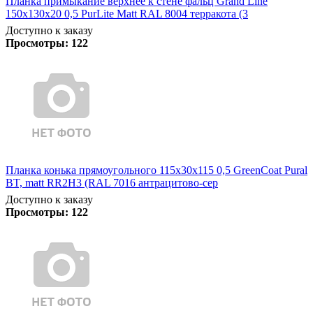
Планка примыкание верхнее к стене фальц Grand Line
150х130х20 0,5 PurLite Matt RAL 8004 терракота (3
Доступно к заказу
Просмотры:
122
Планка конька прямоугольного 115х30х115 0,5 GreenCoat Pural
BT, matt RR2Н3 (RAL 7016 антрацитово-сер
Доступно к заказу
Просмотры:
122