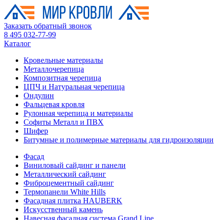
Заказать обратный звонок
8 495 032-77-99
Каталог
Кровельные материалы
Металлочерепица
Композитная черепица
ЦПЧ и Натуральная черепица
Ондулин
Фальцевая кровля
Рулонная черепица и материалы
Софиты Металл и ПВХ
Шифер
Битумные и полимерные материалы для гидроизоляции
Фасад
Виниловый сайдинг и панели
Металлический сайдинг
Фиброцементный сайдинг
Термопанели White Hills
Фасадная плитка HAUBERK
Искусственный камень
Навесная фасадная система Grand Line