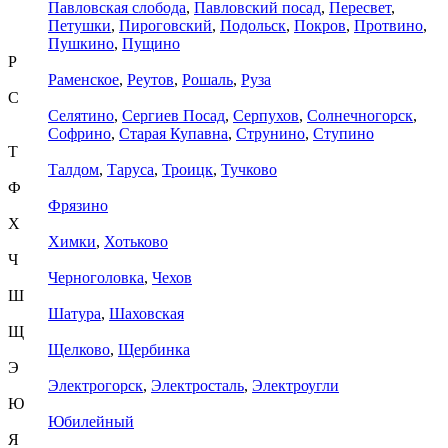
Павловская слобода
,
Павловский посад
,
Пересвет
,
Петушки
,
Пироговский
,
Подольск
,
Покров
,
Протвино
,
Пушкино
,
Пущино
Р
Раменское
,
Реутов
,
Рошаль
,
Руза
С
Селятино
,
Сергиев Посад
,
Серпухов
,
Солнечногорск
,
Софрино
,
Старая Купавна
,
Струнино
,
Ступино
Т
Талдом
,
Таруса
,
Троицк
,
Тучково
Ф
Фрязино
Х
Химки
,
Хотьково
Ч
Черноголовка
,
Чехов
Ш
Шатура
,
Шаховская
Щ
Щелково
,
Щербинка
Э
Электрогорск
,
Электросталь
,
Электроугли
Ю
Юбилейный
Я