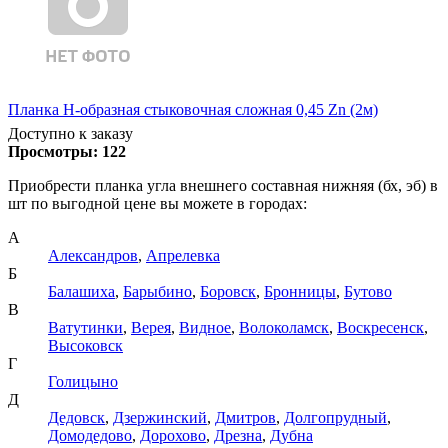
Планка Н-образная стыковочная сложная 0,45 Zn (2м)
Доступно к заказу
Просмотры:
122
Приобрести планка угла внешнего составная нижняя (бх, эб) в
шт по выгодной цене вы можете в городах:
А
Александров
,
Апрелевка
Б
Балашиха
,
Барыбино
,
Боровск
,
Бронницы
,
Бутово
В
Ватутинки
,
Верея
,
Видное
,
Волоколамск
,
Воскресенск
,
Высоковск
Г
Голицыно
Д
Дедовск
,
Дзержинский
,
Дмитров
,
Долгопрудный
,
Домодедово
,
Дорохово
,
Дрезна
,
Дубна