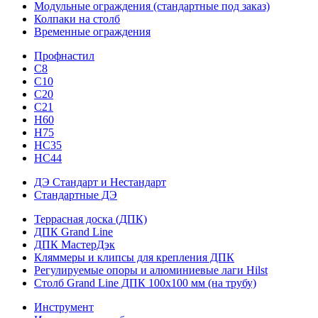
Модульные ограждения (стандартные под заказ)
Колпаки на столб
Временные ограждения
Профнастил
С8
С10
С20
С21
H60
H75
HС35
НС44
ДЭ Стандарт и Нестандарт
Стандартные ДЭ
Террасная доска (ДПК)
ДПК Grand Line
ДПК МастерДэк
Кляммеры и клипсы для крепления ДПК
Регулируемые опоры и алюминиевые лаги Hilst
Столб Grand Line ДПК 100х100 мм (на трубу)
Инструмент