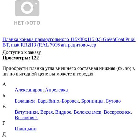
Планка конька прямоугольного 115х30х115 0,5 GreenCoat Pural
BT, matt RR2Н3 (RAL 7016 антрацитово-сер
Доступно к заказу
Просмотры:
122
Приобрести планка угла внешнего составная нижняя (бх, эб) в
шт по выгодной цене вы можете в городах:
А
Александров
,
Апрелевка
Б
Балашиха
,
Барыбино
,
Боровск
,
Бронницы
,
Бутово
В
Ватутинки
,
Верея
,
Видное
,
Волоколамск
,
Воскресенск
,
Высоковск
Г
Голицыно
Д