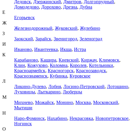
Дедовск
,
Дзержинский
,
Дмитров
,
Долгопрудный
,
Домодедово
,
Дорохово
,
Дрезна
,
Дубна
Е
Егорьевск
Ж
Железнодорожный
,
Жуковский
,
Жулебино
З
Заокский
,
Зарайск
,
Звенигород
,
Зеленоград
И
Иваново
,
Ивантеевка
,
Икша
,
Истра
К
Карабаново
,
Кашира
,
Киевский
,
Киржач
,
Климовск
,
Клин
,
Кожухово
,
Коломна
,
Королев
,
Котельники
,
Красноармейск
,
Красногорск
,
Краснозаводск
,
Краснознаменск
,
Кубинка
,
Куровское
Л
Ликино-Дулево
,
Лобня
,
Лосино-Петровский
,
Лотошино
,
Луховицы
,
Лыткарино
,
Люберцы
М
Михнево
,
Можайск
,
Монино
,
Москва
,
Московский
,
Мытищи
Н
Наро-Фоминск
,
Нахабино
,
Некрасовка
,
Новопетровское
,
Ногинск
О