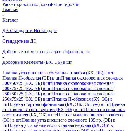
Расчет кровли под ключ
Расчет кровли
Главная
-
Каталог
-
ДЭ Стандарт и Нестандарт
-
Стандартные ДЭ
-
Доборные элементы фасада и софитов в шт
-
Доборные элементы (БХ, ЭБ) в шт
-
Планка угла внешнего составная нижняя (БХ, ЭБ) в шт
Планка H-образная (ЭБ) в шт
Планка околооконная сложная
200х50х25 (БХ, ЭБ) в шт
Планка околооконная сложная
200х75х25 (БХ, ЭБ) в шт
Планка околооконная сложная
250х50х25 (БХ, ЭБ) в шт
Планка околооконная сложная
250х75х25 (БХ, ЭБ) в шт
Планка П-образная (БХ, ЭБ) в
шт
Планка стартово-финишная (БХ, ЭБ, ЭБ new) в шт
Планка
стыковочная сост. верхняя (БХ, ЭБ) в шт
Планка стыковочная
сост. нижняя (БХ, ЭБ) в шт
Планка угла внешнего сложного
(ЭБ) в шт
Планка угла внешнего сложного 135 гр. (ЭБ) в
шт
Планка угла внешнего составная верхняя (БХ, ЭБ) в
шт
Планка угла внутреннего сложного (ЭБ) в шт
Планка угла