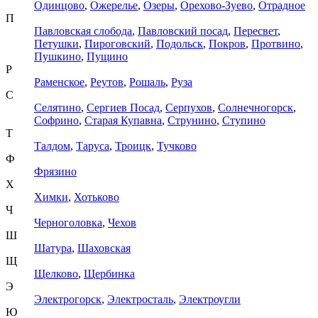
Одинцово
,
Ожерелье
,
Озеры
,
Орехово-Зуево
,
Отрадное
П
Павловская слобода
,
Павловский посад
,
Пересвет
,
Петушки
,
Пироговский
,
Подольск
,
Покров
,
Протвино
,
Пушкино
,
Пущино
Р
Раменское
,
Реутов
,
Рошаль
,
Руза
С
Селятино
,
Сергиев Посад
,
Серпухов
,
Солнечногорск
,
Софрино
,
Старая Купавна
,
Струнино
,
Ступино
Т
Талдом
,
Таруса
,
Троицк
,
Тучково
Ф
Фрязино
Х
Химки
,
Хотьково
Ч
Черноголовка
,
Чехов
Ш
Шатура
,
Шаховская
Щ
Щелково
,
Щербинка
Э
Электрогорск
,
Электросталь
,
Электроугли
Ю