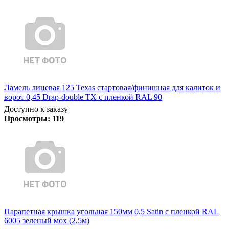
Ламель лицевая 125 Texas стартовая/финишная для калиток и
ворот 0,45 Drap-double TX с пленкой RAL 90
Доступно к заказу
Просмотры:
119
Парапетная крышка угольная 150мм 0,5 Satin с пленкой RAL
6005 зеленый мох (2,5м)