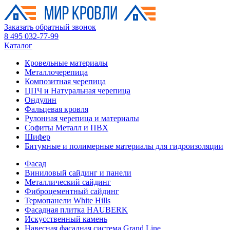
Заказать обратный звонок
8 495 032-77-99
Каталог
Кровельные материалы
Металлочерепица
Композитная черепица
ЦПЧ и Натуральная черепица
Ондулин
Фальцевая кровля
Рулонная черепица и материалы
Софиты Металл и ПВХ
Шифер
Битумные и полимерные материалы для гидроизоляции
Фасад
Виниловый сайдинг и панели
Металлический сайдинг
Фиброцементный сайдинг
Термопанели White Hills
Фасадная плитка HAUBERK
Искусственный камень
Навесная фасадная система Grand Line