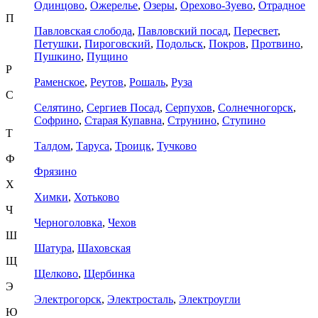
Одинцово
,
Ожерелье
,
Озеры
,
Орехово-Зуево
,
Отрадное
П
Павловская слобода
,
Павловский посад
,
Пересвет
,
Петушки
,
Пироговский
,
Подольск
,
Покров
,
Протвино
,
Пушкино
,
Пущино
Р
Раменское
,
Реутов
,
Рошаль
,
Руза
С
Селятино
,
Сергиев Посад
,
Серпухов
,
Солнечногорск
,
Софрино
,
Старая Купавна
,
Струнино
,
Ступино
Т
Талдом
,
Таруса
,
Троицк
,
Тучково
Ф
Фрязино
Х
Химки
,
Хотьково
Ч
Черноголовка
,
Чехов
Ш
Шатура
,
Шаховская
Щ
Щелково
,
Щербинка
Э
Электрогорск
,
Электросталь
,
Электроугли
Ю