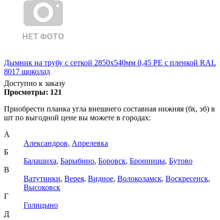
Дымник на трубу с сеткой 2850х540мм 0,45 PE с пленкой RAL
8017 шоколад
Доступно к заказу
Просмотры:
121
Приобрести планка угла внешнего составная нижняя (бх, эб) в
шт по выгодной цене вы можете в городах:
А
Александров
,
Апрелевка
Б
Балашиха
,
Барыбино
,
Боровск
,
Бронницы
,
Бутово
В
Ватутинки
,
Верея
,
Видное
,
Волоколамск
,
Воскресенск
,
Высоковск
Г
Голицыно
Д