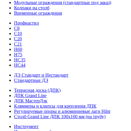
Модульные ограждения (стандартные под заказ)
Колпаки на столб
Временные ограждения
Профнастил
С8
С10
С20
С21
H60
H75
HС35
НС44
ДЭ Стандарт и Нестандарт
Стандартные ДЭ
Террасная доска (ДПК)
ДПК Grand Line
ДПК МастерДэк
Кляммеры и клипсы для крепления ДПК
Регулируемые опоры и алюминиевые лаги Hilst
Столб Grand Line ДПК 100х100 мм (на трубу)
Инструмент