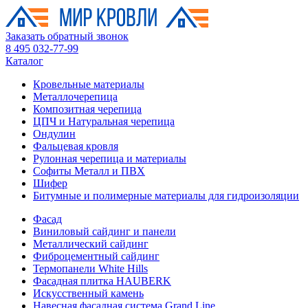
Заказать обратный звонок
8 495 032-77-99
Каталог
Кровельные материалы
Металлочерепица
Композитная черепица
ЦПЧ и Натуральная черепица
Ондулин
Фальцевая кровля
Рулонная черепица и материалы
Софиты Металл и ПВХ
Шифер
Битумные и полимерные материалы для гидроизоляции
Фасад
Виниловый сайдинг и панели
Металлический сайдинг
Фиброцементный сайдинг
Термопанели White Hills
Фасадная плитка HAUBERK
Искусственный камень
Навесная фасадная система Grand Line