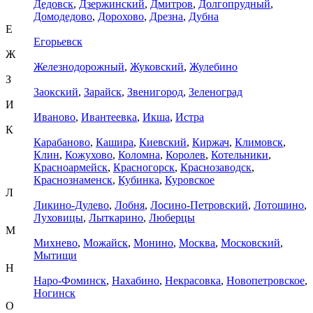
Дедовск
,
Дзержинский
,
Дмитров
,
Долгопрудный
,
Домодедово
,
Дорохово
,
Дрезна
,
Дубна
Е
Егорьевск
Ж
Железнодорожный
,
Жуковский
,
Жулебино
З
Заокский
,
Зарайск
,
Звенигород
,
Зеленоград
И
Иваново
,
Ивантеевка
,
Икша
,
Истра
К
Карабаново
,
Кашира
,
Киевский
,
Киржач
,
Климовск
,
Клин
,
Кожухово
,
Коломна
,
Королев
,
Котельники
,
Красноармейск
,
Красногорск
,
Краснозаводск
,
Краснознаменск
,
Кубинка
,
Куровское
Л
Ликино-Дулево
,
Лобня
,
Лосино-Петровский
,
Лотошино
,
Луховицы
,
Лыткарино
,
Люберцы
М
Михнево
,
Можайск
,
Монино
,
Москва
,
Московский
,
Мытищи
Н
Наро-Фоминск
,
Нахабино
,
Некрасовка
,
Новопетровское
,
Ногинск
О