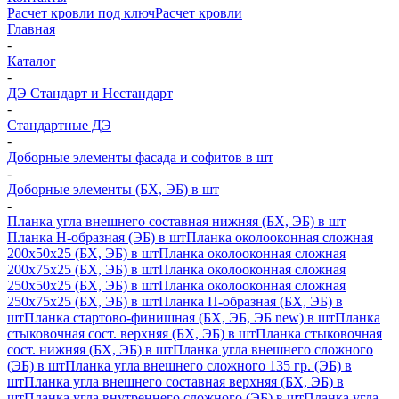
Расчет кровли под ключ
Расчет кровли
Главная
-
Каталог
-
ДЭ Стандарт и Нестандарт
-
Стандартные ДЭ
-
Доборные элементы фасада и софитов в шт
-
Доборные элементы (БХ, ЭБ) в шт
-
Планка угла внешнего составная нижняя (БХ, ЭБ) в шт
Планка H-образная (ЭБ) в шт
Планка околооконная сложная
200х50х25 (БХ, ЭБ) в шт
Планка околооконная сложная
200х75х25 (БХ, ЭБ) в шт
Планка околооконная сложная
250х50х25 (БХ, ЭБ) в шт
Планка околооконная сложная
250х75х25 (БХ, ЭБ) в шт
Планка П-образная (БХ, ЭБ) в
шт
Планка стартово-финишная (БХ, ЭБ, ЭБ new) в шт
Планка
стыковочная сост. верхняя (БХ, ЭБ) в шт
Планка стыковочная
сост. нижняя (БХ, ЭБ) в шт
Планка угла внешнего сложного
(ЭБ) в шт
Планка угла внешнего сложного 135 гр. (ЭБ) в
шт
Планка угла внешнего составная верхняя (БХ, ЭБ) в
шт
Планка угла внутреннего сложного (ЭБ) в шт
Планка угла