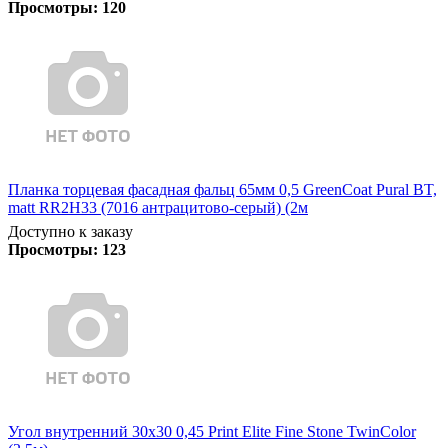
Просмотры:
120
Планка торцевая фасадная фальц 65мм 0,5 GreenCoat Pural BT,
matt RR2H33 (7016 антрацитово-серый) (2м
Доступно к заказу
Просмотры:
123
Угол внутренний 30х30 0,45 Print Elite Fine Stone TwinColor