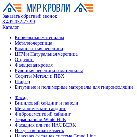
Заказать обратный звонок
8 495 032-77-99
Каталог
Кровельные материалы
Металлочерепица
Композитная черепица
ЦПЧ и Натуральная черепица
Ондулин
Фальцевая кровля
Рулонная черепица и материалы
Софиты Металл и ПВХ
Шифер
Битумные и полимерные материалы для гидроизоляции
Фасад
Виниловый сайдинг и панели
Металлический сайдинг
Фиброцементный сайдинг
Термопанели White Hills
Фасадная плитка HAUBERK
Искусственный камень
Навесная фасадная система Grand Line