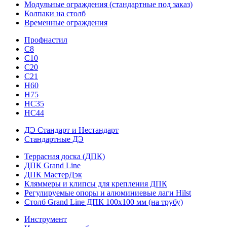
Модульные ограждения (стандартные под заказ)
Колпаки на столб
Временные ограждения
Профнастил
С8
С10
С20
С21
H60
H75
HС35
НС44
ДЭ Стандарт и Нестандарт
Стандартные ДЭ
Террасная доска (ДПК)
ДПК Grand Line
ДПК МастерДэк
Кляммеры и клипсы для крепления ДПК
Регулируемые опоры и алюминиевые лаги Hilst
Столб Grand Line ДПК 100х100 мм (на трубу)
Инструмент