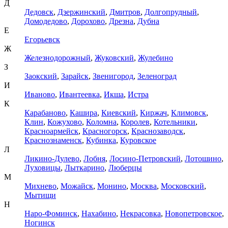
Д
Дедовск
,
Дзержинский
,
Дмитров
,
Долгопрудный
,
Домодедово
,
Дорохово
,
Дрезна
,
Дубна
Е
Егорьевск
Ж
Железнодорожный
,
Жуковский
,
Жулебино
З
Заокский
,
Зарайск
,
Звенигород
,
Зеленоград
И
Иваново
,
Ивантеевка
,
Икша
,
Истра
К
Карабаново
,
Кашира
,
Киевский
,
Киржач
,
Климовск
,
Клин
,
Кожухово
,
Коломна
,
Королев
,
Котельники
,
Красноармейск
,
Красногорск
,
Краснозаводск
,
Краснознаменск
,
Кубинка
,
Куровское
Л
Ликино-Дулево
,
Лобня
,
Лосино-Петровский
,
Лотошино
,
Луховицы
,
Лыткарино
,
Люберцы
М
Михнево
,
Можайск
,
Монино
,
Москва
,
Московский
,
Мытищи
Н
Наро-Фоминск
,
Нахабино
,
Некрасовка
,
Новопетровское
,
Ногинск