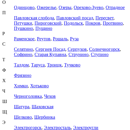
О
Одинцово
,
Ожерелье
,
Озеры
,
Орехово-Зуево
,
Отрадное
П
Павловская слобода
,
Павловский посад
,
Пересвет
,
Петушки
,
Пироговский
,
Подольск
,
Покров
,
Протвино
,
Пушкино
,
Пущино
Р
Раменское
,
Реутов
,
Рошаль
,
Руза
С
Селятино
,
Сергиев Посад
,
Серпухов
,
Солнечногорск
,
Софрино
,
Старая Купавна
,
Струнино
,
Ступино
Т
Талдом
,
Таруса
,
Троицк
,
Тучково
Ф
Фрязино
Х
Химки
,
Хотьково
Ч
Черноголовка
,
Чехов
Ш
Шатура
,
Шаховская
Щ
Щелково
,
Щербинка
Э
Электрогорск
,
Электросталь
,
Электроугли