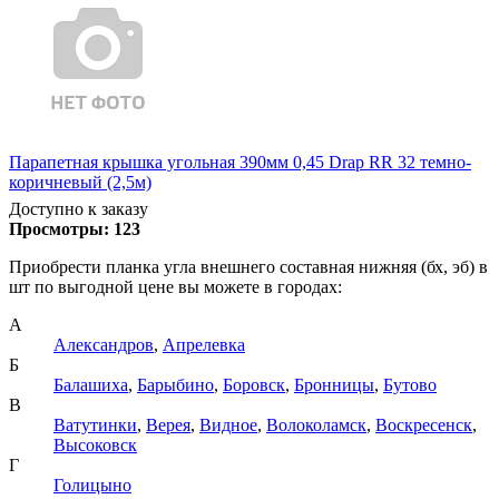
Парапетная крышка угольная 390мм 0,45 Drap RR 32 темно-
коричневый (2,5м)
Доступно к заказу
Просмотры:
123
Приобрести планка угла внешнего составная нижняя (бх, эб) в
шт по выгодной цене вы можете в городах:
А
Александров
,
Апрелевка
Б
Балашиха
,
Барыбино
,
Боровск
,
Бронницы
,
Бутово
В
Ватутинки
,
Верея
,
Видное
,
Волоколамск
,
Воскресенск
,
Высоковск
Г
Голицыно