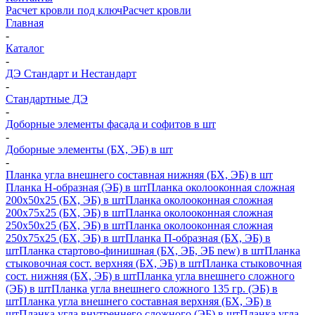
Расчет кровли под ключ
Расчет кровли
Главная
-
Каталог
-
ДЭ Стандарт и Нестандарт
-
Стандартные ДЭ
-
Доборные элементы фасада и софитов в шт
-
Доборные элементы (БХ, ЭБ) в шт
-
Планка угла внешнего составная нижняя (БХ, ЭБ) в шт
Планка H-образная (ЭБ) в шт
Планка околооконная сложная
200х50х25 (БХ, ЭБ) в шт
Планка околооконная сложная
200х75х25 (БХ, ЭБ) в шт
Планка околооконная сложная
250х50х25 (БХ, ЭБ) в шт
Планка околооконная сложная
250х75х25 (БХ, ЭБ) в шт
Планка П-образная (БХ, ЭБ) в
шт
Планка стартово-финишная (БХ, ЭБ, ЭБ new) в шт
Планка
стыковочная сост. верхняя (БХ, ЭБ) в шт
Планка стыковочная
сост. нижняя (БХ, ЭБ) в шт
Планка угла внешнего сложного
(ЭБ) в шт
Планка угла внешнего сложного 135 гр. (ЭБ) в
шт
Планка угла внешнего составная верхняя (БХ, ЭБ) в
шт
Планка угла внутреннего сложного (ЭБ) в шт
Планка угла