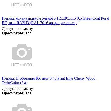
Планка конька прямоугольного 115х30х115 0,5 GreenCoat Pural
BT, matt RR2Н3 (RAL 7016 антрацитово-сер
Доступно к заказу
Просмотры:
122
Планка П-образная БХ new 0,45 Print Elite Cherry Wood
TwinColor (3м)
Доступно к заказу
Просмотры:
123