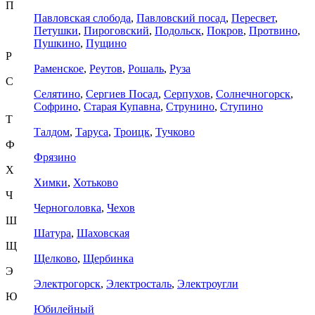
П
Павловская слобода
,
Павловский посад
,
Пересвет
,
Петушки
,
Пироговский
,
Подольск
,
Покров
,
Протвино
,
Пушкино
,
Пущино
Р
Раменское
,
Реутов
,
Рошаль
,
Руза
С
Селятино
,
Сергиев Посад
,
Серпухов
,
Солнечногорск
,
Софрино
,
Старая Купавна
,
Струнино
,
Ступино
Т
Талдом
,
Таруса
,
Троицк
,
Тучково
Ф
Фрязино
Х
Химки
,
Хотьково
Ч
Черноголовка
,
Чехов
Ш
Шатура
,
Шаховская
Щ
Щелково
,
Щербинка
Э
Электрогорск
,
Электросталь
,
Электроугли
Ю
Юбилейный