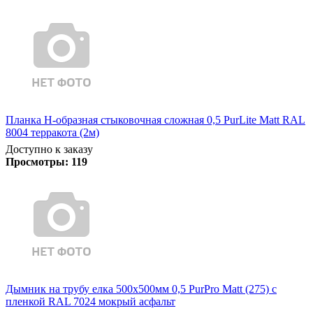
Планка Н-образная стыковочная сложная 0,5 PurLite Matt RAL
8004 терракота (2м)
Доступно к заказу
Просмотры:
119
Дымник на трубу елка 500х500мм 0,5 PurPro Matt (275) с
пленкой RAL 7024 мокрый асфальт