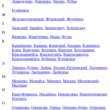
Домодедово
,
Дорохово
,
Дрезна
,
Дубна
Е
Егорьевск
Ж
Железнодорожный
,
Жуковский
,
Жулебино
З
Заокский
,
Зарайск
,
Звенигород
,
Зеленоград
И
Иваново
,
Ивантеевка
,
Икша
,
Истра
К
Карабаново
,
Кашира
,
Киевский
,
Киржач
,
Климовск
,
Клин
,
Кожухово
,
Коломна
,
Королев
,
Котельники
,
Красноармейск
,
Красногорск
,
Краснозаводск
,
Краснознаменск
,
Кубинка
,
Куровское
Л
Ликино-Дулево
,
Лобня
,
Лосино-Петровский
,
Лотошино
,
Луховицы
,
Лыткарино
,
Люберцы
М
Михнево
,
Можайск
,
Монино
,
Москва
,
Московский
,
Мытищи
Н
Наро-Фоминск
,
Нахабино
,
Некрасовка
,
Новопетровское
,
Ногинск
О
Одинцово
,
Ожерелье
,
Озеры
,
Орехово-Зуево
,
Отрадное