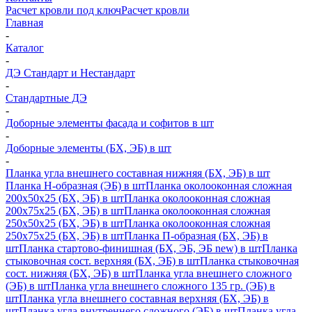
Расчет кровли под ключ
Расчет кровли
Главная
-
Каталог
-
ДЭ Стандарт и Нестандарт
-
Стандартные ДЭ
-
Доборные элементы фасада и софитов в шт
-
Доборные элементы (БХ, ЭБ) в шт
-
Планка угла внешнего составная нижняя (БХ, ЭБ) в шт
Планка H-образная (ЭБ) в шт
Планка околооконная сложная
200х50х25 (БХ, ЭБ) в шт
Планка околооконная сложная
200х75х25 (БХ, ЭБ) в шт
Планка околооконная сложная
250х50х25 (БХ, ЭБ) в шт
Планка околооконная сложная
250х75х25 (БХ, ЭБ) в шт
Планка П-образная (БХ, ЭБ) в
шт
Планка стартово-финишная (БХ, ЭБ, ЭБ new) в шт
Планка
стыковочная сост. верхняя (БХ, ЭБ) в шт
Планка стыковочная
сост. нижняя (БХ, ЭБ) в шт
Планка угла внешнего сложного
(ЭБ) в шт
Планка угла внешнего сложного 135 гр. (ЭБ) в
шт
Планка угла внешнего составная верхняя (БХ, ЭБ) в
шт
Планка угла внутреннего сложного (ЭБ) в шт
Планка угла