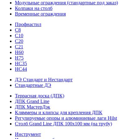
Модульные ограждения (стандартные под заказ)
Колпаки на столб
Временные ограждения
Профнастил
С8
С10
С20
С21
H60
H75
HС35
НС44
ДЭ Стандарт и Нестандарт
Стандартные ДЭ
Террасная доска (ДПК)
ДПК Grand Line
ДПК МастерДэк
Кляммеры и клипсы для крепления ДПК
Регулируемые опоры и алюминиевые лаги Hilst
Столб Grand Line ДПК 100х100 мм (на трубу)
Инструмент