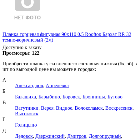
Планка торцевая фигурная 90х110 0,5 Rooftop Бархат RR 32
темно-коричневый (2м)
Доступно к заказу
Просмотры:
122
Приобрести планка угла внешнего составная нижняя (бх, эб) в
шт по выгодной цене вы можете в городах:
А
Александров
,
Апрелевка
Б
Балашиха
,
Барыбино
,
Боровск
,
Бронницы
,
Бутово
В
Ватутинки
,
Верея
,
Видное
,
Волоколамск
,
Воскресенск
,
Высоковск
Г
Голицыно
Д
Дедовск
,
Дзержинский
,
Дмитров
,
Долгопрудный
,