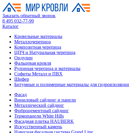
Заказать обратный звонок
8 495 032-77-99
Каталог
Кровельные материалы
Металлочерепица
Композитная черепица
ЦПЧ и Натуральная черепица
Ондулин
Фальцевая кровля
Рулонная черепица и материалы
Софиты Металл и ПВХ
Шифер
Битумные и полимерные материалы для гидроизоляции
Фасад
Виниловый сайдинг и панели
Металлический сайдинг
Фиброцементный сайдинг
Термопанели White Hills
Фасадная плитка HAUBERK
Искусственный камень
Навесная фасадная система Grand Line