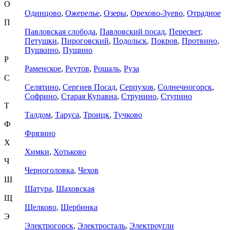
О
Одинцово
,
Ожерелье
,
Озеры
,
Орехово-Зуево
,
Отрадное
П
Павловская слобода
,
Павловский посад
,
Пересвет
,
Петушки
,
Пироговский
,
Подольск
,
Покров
,
Протвино
,
Пушкино
,
Пущино
Р
Раменское
,
Реутов
,
Рошаль
,
Руза
С
Селятино
,
Сергиев Посад
,
Серпухов
,
Солнечногорск
,
Софрино
,
Старая Купавна
,
Струнино
,
Ступино
Т
Талдом
,
Таруса
,
Троицк
,
Тучково
Ф
Фрязино
Х
Химки
,
Хотьково
Ч
Черноголовка
,
Чехов
Ш
Шатура
,
Шаховская
Щ
Щелково
,
Щербинка
Э
Электрогорск
,
Электросталь
,
Электроугли