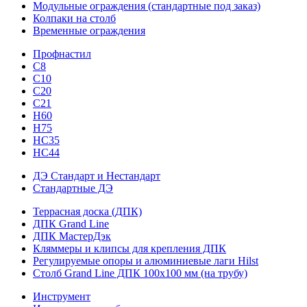
Модульные ограждения (стандартные под заказ)
Колпаки на столб
Временные ограждения
Профнастил
С8
С10
С20
С21
H60
H75
HС35
НС44
ДЭ Стандарт и Нестандарт
Стандартные ДЭ
Террасная доска (ДПК)
ДПК Grand Line
ДПК МастерДэк
Кляммеры и клипсы для крепления ДПК
Регулируемые опоры и алюминиевые лаги Hilst
Столб Grand Line ДПК 100х100 мм (на трубу)
Инструмент