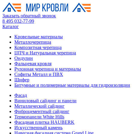
Заказать обратный звонок
8 495 032-77-99
Каталог
Кровельные материалы
Металлочерепица
Композитная черепица
ЦПЧ и Натуральная черепица
Ондулин
Фальцевая кровля
Рулонная черепица и материалы
Софиты Металл и ПВХ
Шифер
Битумные и полимерные материалы для гидроизоляции
Фасад
Виниловый сайдинг и панели
Металлический сайдинг
Фиброцементный сайдинг
Термопанели White Hills
Фасадная плитка HAUBERK
Искусственный камень
Навесная фасадная система Grand Line