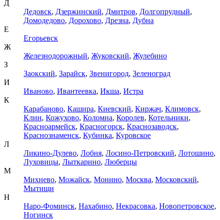
Д
Дедовск
,
Дзержинский
,
Дмитров
,
Долгопрудный
,
Домодедово
,
Дорохово
,
Дрезна
,
Дубна
Е
Егорьевск
Ж
Железнодорожный
,
Жуковский
,
Жулебино
З
Заокский
,
Зарайск
,
Звенигород
,
Зеленоград
И
Иваново
,
Ивантеевка
,
Икша
,
Истра
К
Карабаново
,
Кашира
,
Киевский
,
Киржач
,
Климовск
,
Клин
,
Кожухово
,
Коломна
,
Королев
,
Котельники
,
Красноармейск
,
Красногорск
,
Краснозаводск
,
Краснознаменск
,
Кубинка
,
Куровское
Л
Ликино-Дулево
,
Лобня
,
Лосино-Петровский
,
Лотошино
,
Луховицы
,
Лыткарино
,
Люберцы
М
Михнево
,
Можайск
,
Монино
,
Москва
,
Московский
,
Мытищи
Н
Наро-Фоминск
,
Нахабино
,
Некрасовка
,
Новопетровское
,
Ногинск