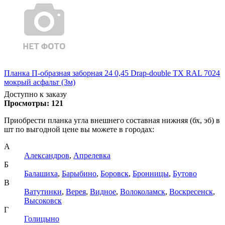
Планка П-образная заборная 24 0,45 Drap-double TX RAL 7024
мокрый асфальт (3м)
Доступно к заказу
Просмотры:
121
Приобрести планка угла внешнего составная нижняя (бх, эб) в
шт по выгодной цене вы можете в городах:
А
Александров
,
Апрелевка
Б
Балашиха
,
Барыбино
,
Боровск
,
Бронницы
,
Бутово
В
Ватутинки
,
Верея
,
Видное
,
Волоколамск
,
Воскресенск
,
Высоковск
Г
Голицыно