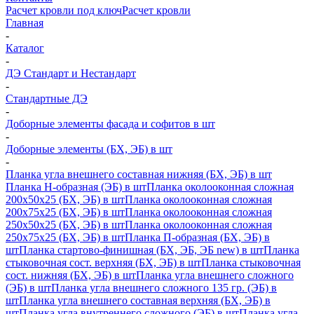
Расчет кровли под ключ
Расчет кровли
Главная
-
Каталог
-
ДЭ Стандарт и Нестандарт
-
Стандартные ДЭ
-
Доборные элементы фасада и софитов в шт
-
Доборные элементы (БХ, ЭБ) в шт
-
Планка угла внешнего составная нижняя (БХ, ЭБ) в шт
Планка H-образная (ЭБ) в шт
Планка околооконная сложная
200х50х25 (БХ, ЭБ) в шт
Планка околооконная сложная
200х75х25 (БХ, ЭБ) в шт
Планка околооконная сложная
250х50х25 (БХ, ЭБ) в шт
Планка околооконная сложная
250х75х25 (БХ, ЭБ) в шт
Планка П-образная (БХ, ЭБ) в
шт
Планка стартово-финишная (БХ, ЭБ, ЭБ new) в шт
Планка
стыковочная сост. верхняя (БХ, ЭБ) в шт
Планка стыковочная
сост. нижняя (БХ, ЭБ) в шт
Планка угла внешнего сложного
(ЭБ) в шт
Планка угла внешнего сложного 135 гр. (ЭБ) в
шт
Планка угла внешнего составная верхняя (БХ, ЭБ) в
шт
Планка угла внутреннего сложного (ЭБ) в шт
Планка угла