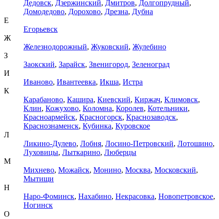
Дедовск
,
Дзержинский
,
Дмитров
,
Долгопрудный
,
Домодедово
,
Дорохово
,
Дрезна
,
Дубна
Е
Егорьевск
Ж
Железнодорожный
,
Жуковский
,
Жулебино
З
Заокский
,
Зарайск
,
Звенигород
,
Зеленоград
И
Иваново
,
Ивантеевка
,
Икша
,
Истра
К
Карабаново
,
Кашира
,
Киевский
,
Киржач
,
Климовск
,
Клин
,
Кожухово
,
Коломна
,
Королев
,
Котельники
,
Красноармейск
,
Красногорск
,
Краснозаводск
,
Краснознаменск
,
Кубинка
,
Куровское
Л
Ликино-Дулево
,
Лобня
,
Лосино-Петровский
,
Лотошино
,
Луховицы
,
Лыткарино
,
Люберцы
М
Михнево
,
Можайск
,
Монино
,
Москва
,
Московский
,
Мытищи
Н
Наро-Фоминск
,
Нахабино
,
Некрасовка
,
Новопетровское
,
Ногинск
О