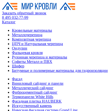
Заказать обратный звонок
8 495 032-77-99
Каталог
Кровельные материалы
Металлочерепица
Композитная черепица
ЦПЧ и Натуральная черепица
Ондулин
Фальцевая кровля
Рулонная черепица и материалы
Софиты Металл и ПВХ
Шифер
Битумные и полимерные материалы для гидроизоляции
Фасад
Виниловый сайдинг и панели
Металлический сайдинг
Фиброцементный сайдинг
Термопанели White Hills
Фасадная плитка HAUBERK
Искусственный камень
Навесная фасадная система Grand Line