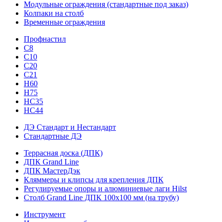
Модульные ограждения (стандартные под заказ)
Колпаки на столб
Временные ограждения
Профнастил
С8
С10
С20
С21
H60
H75
HС35
НС44
ДЭ Стандарт и Нестандарт
Стандартные ДЭ
Террасная доска (ДПК)
ДПК Grand Line
ДПК МастерДэк
Кляммеры и клипсы для крепления ДПК
Регулируемые опоры и алюминиевые лаги Hilst
Столб Grand Line ДПК 100х100 мм (на трубу)
Инструмент