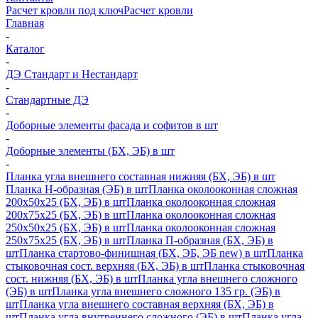
Расчет кровли под ключ
Расчет кровли
Главная
-
Каталог
-
ДЭ Стандарт и Нестандарт
-
Стандартные ДЭ
-
Доборные элементы фасада и софитов в шт
-
Доборные элементы (БХ, ЭБ) в шт
-
Планка угла внешнего составная нижняя (БХ, ЭБ) в шт
Планка H-образная (ЭБ) в шт
Планка околооконная сложная
200х50х25 (БХ, ЭБ) в шт
Планка околооконная сложная
200х75х25 (БХ, ЭБ) в шт
Планка околооконная сложная
250х50х25 (БХ, ЭБ) в шт
Планка околооконная сложная
250х75х25 (БХ, ЭБ) в шт
Планка П-образная (БХ, ЭБ) в
шт
Планка стартово-финишная (БХ, ЭБ, ЭБ new) в шт
Планка
стыковочная сост. верхняя (БХ, ЭБ) в шт
Планка стыковочная
сост. нижняя (БХ, ЭБ) в шт
Планка угла внешнего сложного
(ЭБ) в шт
Планка угла внешнего сложного 135 гр. (ЭБ) в
шт
Планка угла внешнего составная верхняя (БХ, ЭБ) в
шт
Планка угла внутреннего сложного (ЭБ) в шт
Планка угла