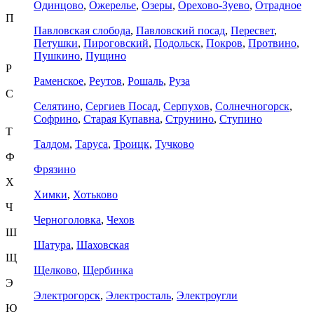
Одинцово
,
Ожерелье
,
Озеры
,
Орехово-Зуево
,
Отрадное
П
Павловская слобода
,
Павловский посад
,
Пересвет
,
Петушки
,
Пироговский
,
Подольск
,
Покров
,
Протвино
,
Пушкино
,
Пущино
Р
Раменское
,
Реутов
,
Рошаль
,
Руза
С
Селятино
,
Сергиев Посад
,
Серпухов
,
Солнечногорск
,
Софрино
,
Старая Купавна
,
Струнино
,
Ступино
Т
Талдом
,
Таруса
,
Троицк
,
Тучково
Ф
Фрязино
Х
Химки
,
Хотьково
Ч
Черноголовка
,
Чехов
Ш
Шатура
,
Шаховская
Щ
Щелково
,
Щербинка
Э
Электрогорск
,
Электросталь
,
Электроугли
Ю