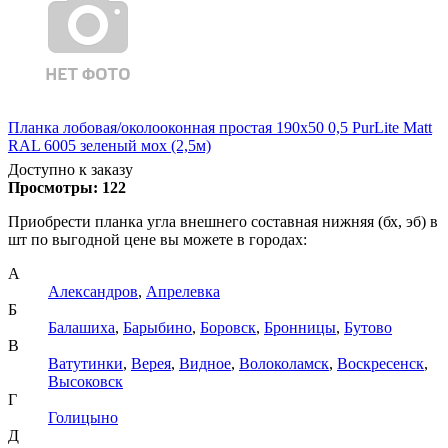
Планка лобовая/околооконная простая 190х50 0,5 PurLite Matt
RAL 6005 зеленый мох (2,5м)
Доступно к заказу
Просмотры:
122
Приобрести планка угла внешнего составная нижняя (бх, эб) в
шт по выгодной цене вы можете в городах:
А
Александров
,
Апрелевка
Б
Балашиха
,
Барыбино
,
Боровск
,
Бронницы
,
Бутово
В
Ватутинки
,
Верея
,
Видное
,
Волоколамск
,
Воскресенск
,
Высоковск
Г
Голицыно
Д