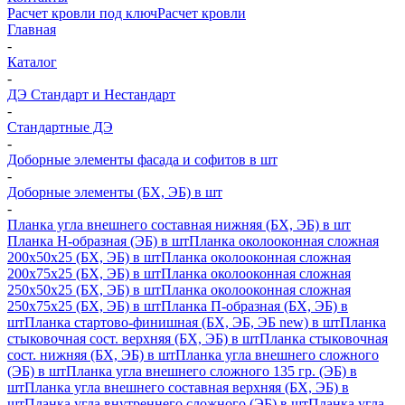
Расчет кровли под ключ
Расчет кровли
Главная
-
Каталог
-
ДЭ Стандарт и Нестандарт
-
Стандартные ДЭ
-
Доборные элементы фасада и софитов в шт
-
Доборные элементы (БХ, ЭБ) в шт
-
Планка угла внешнего составная нижняя (БХ, ЭБ) в шт
Планка H-образная (ЭБ) в шт
Планка околооконная сложная
200х50х25 (БХ, ЭБ) в шт
Планка околооконная сложная
200х75х25 (БХ, ЭБ) в шт
Планка околооконная сложная
250х50х25 (БХ, ЭБ) в шт
Планка околооконная сложная
250х75х25 (БХ, ЭБ) в шт
Планка П-образная (БХ, ЭБ) в
шт
Планка стартово-финишная (БХ, ЭБ, ЭБ new) в шт
Планка
стыковочная сост. верхняя (БХ, ЭБ) в шт
Планка стыковочная
сост. нижняя (БХ, ЭБ) в шт
Планка угла внешнего сложного
(ЭБ) в шт
Планка угла внешнего сложного 135 гр. (ЭБ) в
шт
Планка угла внешнего составная верхняя (БХ, ЭБ) в
шт
Планка угла внутреннего сложного (ЭБ) в шт
Планка угла