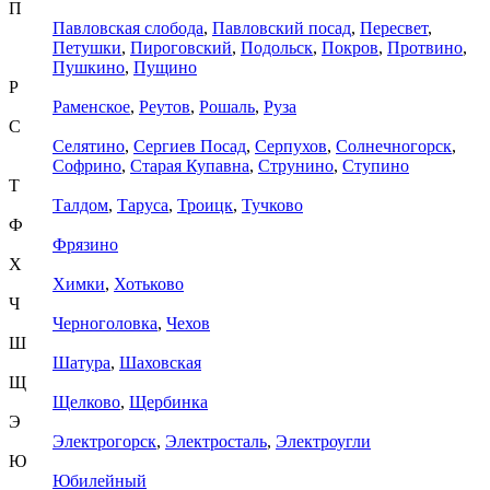
П
Павловская слобода
,
Павловский посад
,
Пересвет
,
Петушки
,
Пироговский
,
Подольск
,
Покров
,
Протвино
,
Пушкино
,
Пущино
Р
Раменское
,
Реутов
,
Рошаль
,
Руза
С
Селятино
,
Сергиев Посад
,
Серпухов
,
Солнечногорск
,
Софрино
,
Старая Купавна
,
Струнино
,
Ступино
Т
Талдом
,
Таруса
,
Троицк
,
Тучково
Ф
Фрязино
Х
Химки
,
Хотьково
Ч
Черноголовка
,
Чехов
Ш
Шатура
,
Шаховская
Щ
Щелково
,
Щербинка
Э
Электрогорск
,
Электросталь
,
Электроугли
Ю
Юбилейный