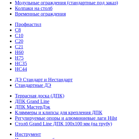
Модульные ограждения (стандартные под заказ)
Колпаки на столб
Временные ограждения
Профнастил
С8
С10
С20
С21
H60
H75
HС35
НС44
ДЭ Стандарт и Нестандарт
Стандартные ДЭ
Террасная доска (ДПК)
ДПК Grand Line
ДПК МастерДэк
Кляммеры и клипсы для крепления ДПК
Регулируемые опоры и алюминиевые лаги Hilst
Столб Grand Line ДПК 100х100 мм (на трубу)
Инструмент