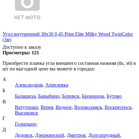
Угол внутренний 30х30 0,45 Print Elite Milky Wood TwinColor
(3м)
Доступно к заказу
Просмотры:
121
Приобрести планка угла внешнего составная нижняя (бх, эб) в
шт по выгодной цене вы можете в городах:
А
Александров
,
Апрелевка
Б
Балашиха
,
Барыбино
,
Боровск
,
Бронницы
,
Бутово
В
Ватутинки
,
Верея
,
Видное
,
Волоколамск
,
Воскресенск
,
Высоковск
Г
Голицыно
Д
Дедовск
,
Дзержинский
,
Дмитров
,
Долгопрудный
,