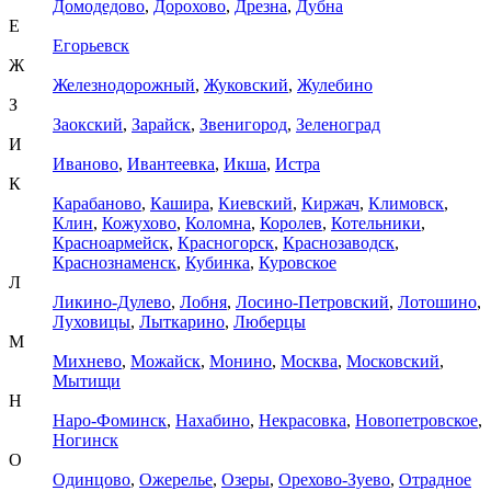
Домодедово
,
Дорохово
,
Дрезна
,
Дубна
Е
Егорьевск
Ж
Железнодорожный
,
Жуковский
,
Жулебино
З
Заокский
,
Зарайск
,
Звенигород
,
Зеленоград
И
Иваново
,
Ивантеевка
,
Икша
,
Истра
К
Карабаново
,
Кашира
,
Киевский
,
Киржач
,
Климовск
,
Клин
,
Кожухово
,
Коломна
,
Королев
,
Котельники
,
Красноармейск
,
Красногорск
,
Краснозаводск
,
Краснознаменск
,
Кубинка
,
Куровское
Л
Ликино-Дулево
,
Лобня
,
Лосино-Петровский
,
Лотошино
,
Луховицы
,
Лыткарино
,
Люберцы
М
Михнево
,
Можайск
,
Монино
,
Москва
,
Московский
,
Мытищи
Н
Наро-Фоминск
,
Нахабино
,
Некрасовка
,
Новопетровское
,
Ногинск
О
Одинцово
,
Ожерелье
,
Озеры
,
Орехово-Зуево
,
Отрадное