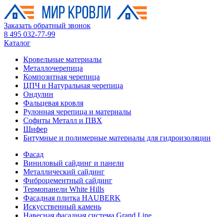
Заказать обратный звонок
8 495 032-77-99
Каталог
Кровельные материалы
Металлочерепица
Композитная черепица
ЦПЧ и Натуральная черепица
Ондулин
Фальцевая кровля
Рулонная черепица и материалы
Софиты Металл и ПВХ
Шифер
Битумные и полимерные материалы для гидроизоляции
Фасад
Виниловый сайдинг и панели
Металлический сайдинг
Фиброцементный сайдинг
Термопанели White Hills
Фасадная плитка HAUBERK
Искусственный камень
Навесная фасадная система Grand Line