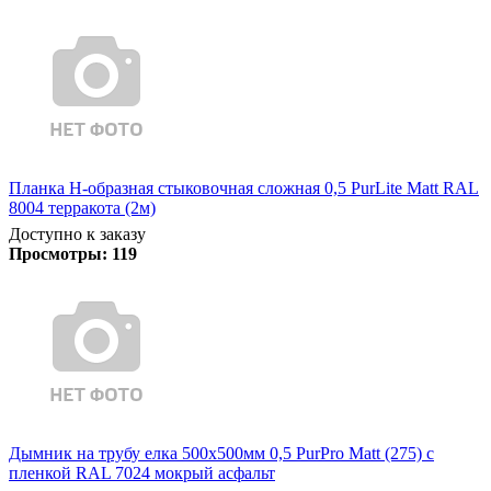
Планка Н-образная стыковочная сложная 0,5 PurLite Matt RAL
8004 терракота (2м)
Доступно к заказу
Просмотры:
119
Дымник на трубу елка 500х500мм 0,5 PurPro Matt (275) с
пленкой RAL 7024 мокрый асфальт